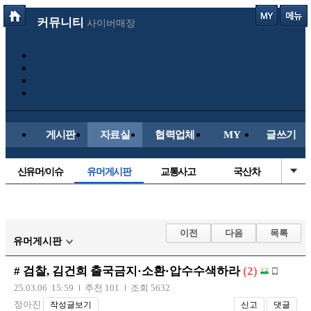
커뮤니티
사이버매장
게시판
자료실
협력업체
MY
글쓰기
신유머/이슈
유머게시판
교통사고
국산차
수입차
내차사진
직찍/특종
자동차사진
후방주의방
레이싱모델
자유사진
군사/무기
이전
다음
목록
유머게시판
트럭/버스
항공/해운/철도
올드카/추억
오토바이
# 검찰, 김건희 출국금지·소환·압수수색하라
(2)
장착시공사진
25.03.06 15:59
추천 101
조회 5632
정아진
작성글보기
신고
댓글