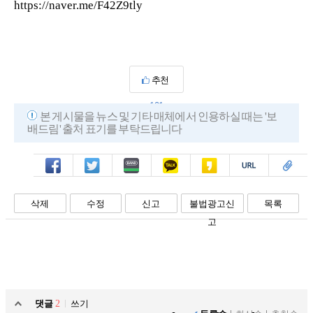
https://naver.me/F42Z9tly
추천
101
본 게시물을 뉴스 및 기타 매체에서 인용하실 때는 '보
배드림' 출처 표기를 부탁드립니다
페북
트윗
밴드
카톡
카스
복사
스크랩
삭제
수정
신고
불법광고신
목록
고
댓글
2
쓰기