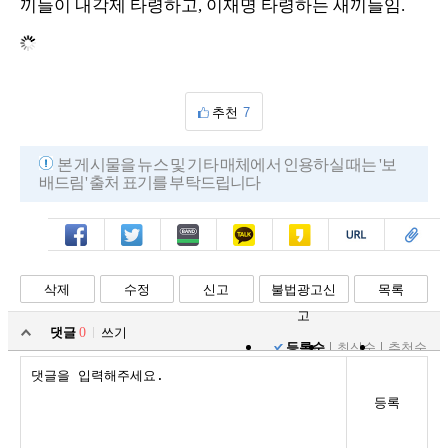
끼들이 내각제 타령하고, 이재명 타령하는 새끼들임.
추천
7
본 게시물을 뉴스 및 기타 매체에서 인용하실 때는 '보
배드림' 출처 표기를 부탁드립니다
페북
트윗
밴드
카톡
카스
복사
스크랩
삭제
수정
신고
불법광고신
목록
고
댓글
0
쓰기
등록순
최신순
추천순
등록