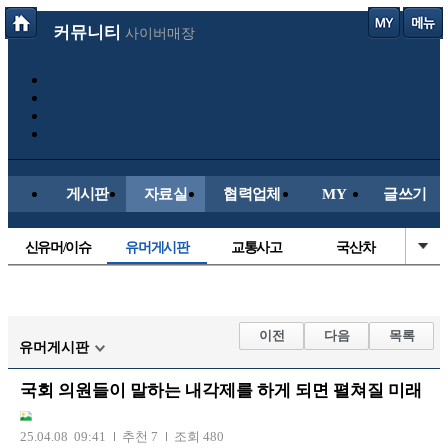
커뮤니티
사이버매장
게시판
자료실
협력업체
MY
글쓰기
신유머/이슈
유머게시판
교통사고
국산차
수입차
내차사진
직찍/특종
자동차사진
후방주의방
레이싱모델
자유사진
군사/무기
이전
다음
목록
유머게시판
트럭/버스
항공/해운/철도
올드카/추억
오토바이
국회 의원들이 말하는 내각제를 하게 되면 펼쳐질 미래
장착시공사진
25.04.08 09:41
추천 7
조회 480