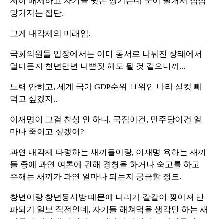
저히 배제하고 자기들 뒷돈 챙기는데 눈이 뻘개서 점점
망가지는 집단.
그게 내각제의 미래임.
국회의원들 입장에서는 이미 동서로 나눠진 상태에서
얼마든지 천년만년 나쁜짓 해도 될 것 같으니까...
노력 안하고, 세계 국가 GDP순위 11위인 나라 실컷 빼
먹고 싶겠지..
이재명이 그걸 찬성 안 하니, 국짐이건, 민주당이건 얼
마나 죽이고 싶겠어?
과연 내각제 타령하는 새끼들이랑, 이재명 욕하는 새끼
들 중에 과연 여론에 관해 경쳥을 하거나 숙고를 하고
주깨는 새끼가 과연 얼마나 되는지 궁금할 정도.
창년이랑 창년둥서방 때문에 나라가 갈갈이 찢어져 난
파되기 일보 직전인데, 자기들 해쳐먹을 생각만 하는 새