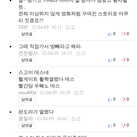
잘~ 댕기고 카메라 마사지 잘 받다가 침맞고 횡사할
듯..
전혀 이상하지 않게 영화처럼 꾸며진 스토리로 마무
리 짓겠죠??
THP
25.04.09 16:11
신고
0
0
답댓글
그래 직접가서 방빼라고 해라.
건진법사
25.04.09 16:15
신고
0
0
답댓글
스고이 데스네
헬게이트 활짝열렸다 데스
빨간당 우째노 데스
eros4004
25.04.09 16:29
신고
0
0
답댓글
판도라가 열렸다
콩질라
25.04.09 16:42
신고
0
0
답댓글