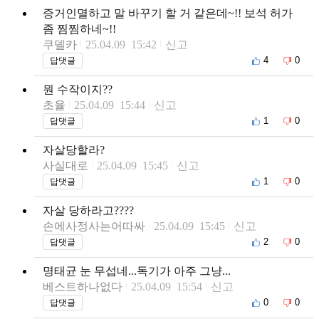
증거인멸하고 말 바꾸기 할 거 같은데~!! 보석 허가
좀 찜찜하네~!!
쿠델카
25.04.09 15:42
신고
4
0
답댓글
뭔 수작이지??
초율
25.04.09 15:44
신고
1
0
답댓글
자살당할라?
사실대로
25.04.09 15:45
신고
1
0
답댓글
자살 당하라고????
손에사정사는어따싸
25.04.09 15:45
신고
2
0
답댓글
명태균 눈 무섭네...독기가 아주 그냥...
베스트하나없다
25.04.09 15:54
신고
0
0
답댓글