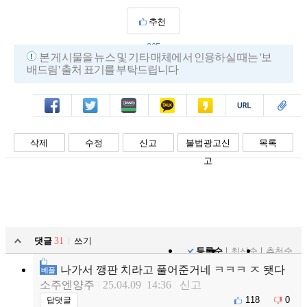
추천
295
본 게시물을 뉴스 및 기타 매체에서 인용하실 때는 '보
배드림' 출처 표기를 부탁드립니다
페북
트윗
밴드
카톡
카스
복사
스크랩
삭제
수정
신고
불법광고신
목록
고
댓글
31
쓰기
등록순
최신순
추천순
나가서 깽판 치라고 풀어준거네 ㅋㅋㅋ ㅈ 됏다
베플
소주엔양주
25.04.09 14:36
신고
118
0
답댓글