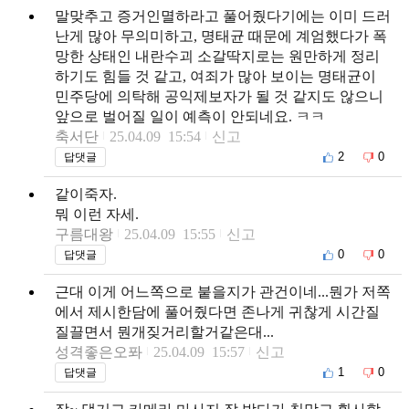
말맞추고 증거인멸하라고 풀어줬다기에는 이미 드러
난게 많아 무의미하고, 명태균 때문에 계엄했다가 폭
망한 상태인 내란수괴 소갈딱지로는 원만하게 정리
하기도 힘들 것 같고, 여죄가 많아 보이는 명태균이
민주당에 의탁해 공익제보자가 될 것 같지도 않으니
앞으로 벌어질 일이 예측이 안되네요. ㅋㅋ
축서단
25.04.09 15:54
신고
2
0
답댓글
같이죽자.
뭐 이런 자세.
구름대왕
25.04.09 15:55
신고
0
0
답댓글
근대 이게 어느쪽으로 붙을지가 관건이네...뭔가 저쪽
에서 제시한담에 풀어줬다면 존나게 귀찮게 시간질
질끌면서 뭔개짖거리할거같은대...
성격좋은오퐈
25.04.09 15:57
신고
1
0
답댓글