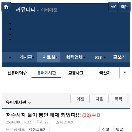
커뮤니티
사이버매장
게시판
자료실
협력업체
MY
글쓰기
신유머/이슈
유머게시판
교통사고
국산차
수입차
내차사진
직찍/특종
자동차사진
후방주의방
레이싱모델
자유사진
군사/무기
이전
다음
목록
유머게시판
트럭/버스
항공/해운/철도
올드카/추억
오토바이
저승사자 둘이 봉인 해제 되었다!!!
(32)
장착시공사진
25.04.09 14:32
추천 295
조회 21026
무적광개토
작성글보기
신고
댓글