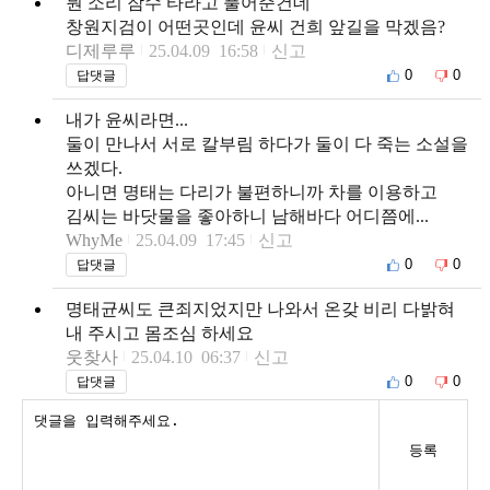
뭔 소리 잠수 타라고 풀어준건데
창원지검이 어떤곳인데 윤씨 건희 앞길을 막겠음?
디제루루
25.04.09 16:58
신고
0
0
답댓글
내가 윤씨라면...
둘이 만나서 서로 칼부림 하다가 둘이 다 죽는 소설을
쓰겠다.
아니면 명태는 다리가 불편하니까 차를 이용하고
김씨는 바닷물을 좋아하니 남해바다 어디쯤에...
WhyMe
25.04.09 17:45
신고
0
0
답댓글
명태균씨도 큰죄지었지만 나와서 온갖 비리 다밝혀
내 주시고 몸조심 하세요
웃찾사
25.04.10 06:37
신고
0
0
답댓글
등록