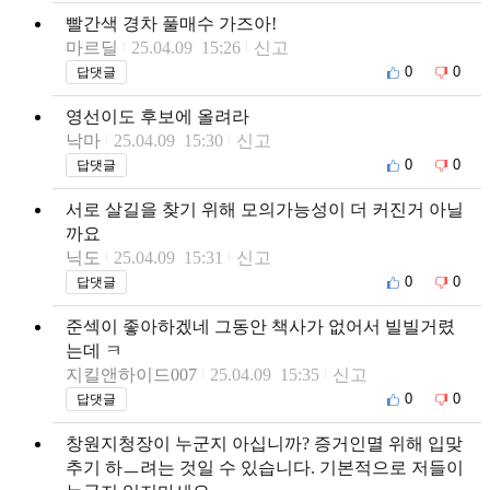
빨간색 경차 풀매수 가즈아!
마르딜
25.04.09 15:26
신고
0
0
답댓글
영선이도 후보에 올려라
낙마
25.04.09 15:30
신고
0
0
답댓글
서로 살길을 찾기 위해 모의가능성이 더 커진거 아닐
까요
닉도
25.04.09 15:31
신고
0
0
답댓글
준섹이 좋아하겠네 그동안 책사가 없어서 빌빌거렸
는데 ㅋ
지킬앤하이드007
25.04.09 15:35
신고
0
0
답댓글
창원지청장이 누군지 아십니까? 증거인멸 위해 입맞
추기 하ㅡ려는 것일 수 있습니다. 기본적으로 저들이