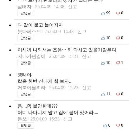
ㅋㅋ 드디어 판도라의 상자가 열리는 구나
살빼자
25.04.09 14:38
신고
99
0
답댓글
다 같이 물고 늘어지자
붓다페스트
25.04.09 14:43
신고
10
0
답댓글
이새끼 나와서는 조용~~히 닥치고 있을거같은디
지나가던길에
25.04.09 15:21
신고
10
1
답댓글
명태야.
칼춤 한번 신나게 춰 보자..
거북이달려라
25.04.09 15:22
신고
11
0
답댓글
음....쫌 불안한데???
어디 나다니지 말고 집에 붙어 있어라....
돈쓰
25.04.09 15:23
신고
6
0
답댓글