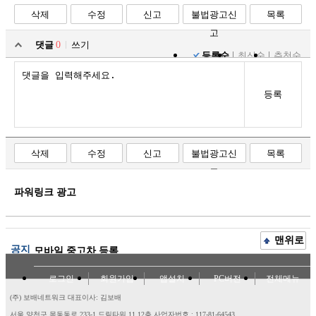
삭제
수정
신고
불법광고신
목록
고
댓글
0
쓰기
등록순
최신순
추천순
등록
삭제
수정
신고
불법광고신
목록
고
파워링크 광고
맨위로
공지
모바일 중고차 등록
로그인
회원가입
앱설치
PC버전
전체메뉴
(주) 보배네트워크 대표이사: 김보배
서울 양천구 목동동로 233-1 드림타워 11,12층
사업자번호 : 117-81-64543