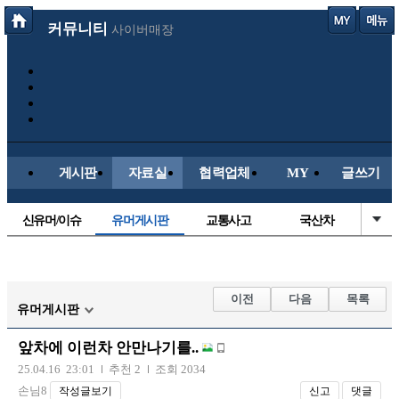
커뮤니티
사이버매장
게시판
자료실
협력업체
MY
글쓰기
신유머/이슈
유머게시판
교통사고
국산차
수입차
내차사진
직찍/특종
자동차사진
후방주의방
레이싱모델
자유사진
군사/무기
이전
다음
목록
유머게시판
트럭/버스
항공/해운/철도
올드카/추억
오토바이
앞차에 이런차 안만나기를..
장착시공사진
25.04.16 23:01
추천 2
조회 2034
손님8
작성글보기
신고
댓글