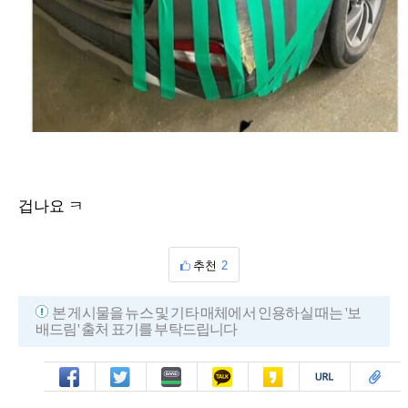
겁나요 ㅋ
추천
2
본 게시물을 뉴스 및 기타 매체에서 인용하실 때는 '보
배드림' 출처 표기를 부탁드립니다
페북
트윗
밴드
카톡
카스
복사
스크랩