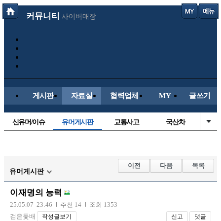
커뮤니티
사이버매장
게시판
자료실
협력업체
MY
글쓰기
신유머/이슈
유머게시판
교통사고
국산차
수입차
내차사진
직찍/특종
자동차사진
후방주의방
레이싱모델
자유사진
군사/무기
이전
다음
목록
유머게시판
트럭/버스
항공/해운/철도
올드카/추억
오토바이
이재명의 능력
장착시공사진
25.05.07 23:46
추천 14
조회 1353
검은돛배
작성글보기
신고
댓글