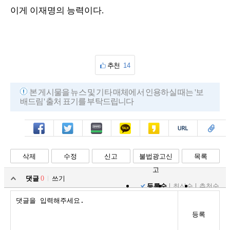
이게 이재명의 능력이다.
추천
14
본 게시물을 뉴스 및 기타 매체에서 인용하실 때는 '보
배드림' 출처 표기를 부탁드립니다
페북
트윗
밴드
카톡
카스
복사
스크랩
삭제
수정
신고
불법광고신
목록
고
댓글
0
쓰기
등록순
최신순
추천순
등록