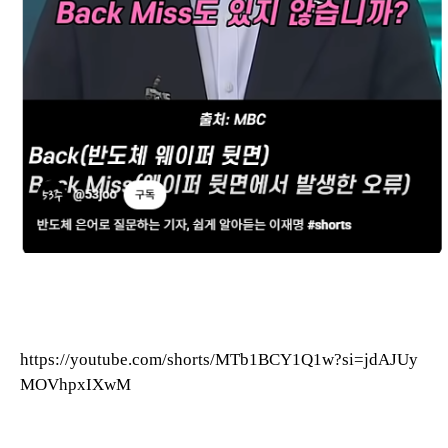
https://youtube.com/shorts/MTb1BCY1Q1w?si=jdAJUy
MOVhpxIXwM