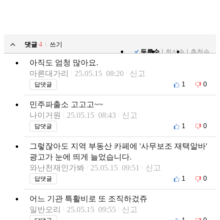
댓글
4
쓰기
등록순
최신순
추천순
아직도 엄청 많아요.
마른대가리
25.05.15 08:20
신고
1
0
답댓글
민주파출소 고고고~~
나이거원
25.05.15 08:43
신고
1
0
답댓글
그렇잖아도 지역 부동산 카페에 '사무보조 재택알바'
광고가 눈에 띄게 늘었습니다.
와난천재인가봐
25.05.15 09:51
신고
1
0
답댓글
어느 기관 특활비로 또 조직하겄쥬
일반오리
25.05.15 09:55
신고