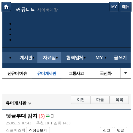
커뮤니티
사이버매장
게시판
자료실
협력업체
MY
글쓰기
신유머/이슈
유머게시판
교통사고
국산차
수입차
내차사진
직찍/특종
자동차사진
후방주의방
레이싱모델
자유사진
군사/무기
이전
다음
목록
유머게시판
트럭/버스
항공/해운/철도
올드카/추억
오토바이
댓글부대 감지
(5)
장착시공사진
25.05.15 07:43
추천 18
조회 1433
진로이즈백
작성글보기
신고
댓글