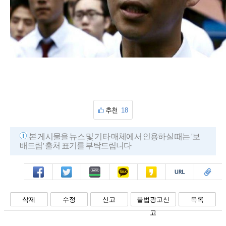
추천
18
본 게시물을 뉴스 및 기타 매체에서 인용하실 때는 '보
배드림' 출처 표기를 부탁드립니다
페북
트윗
밴드
카톡
카스
복사
스크랩
삭제
수정
신고
불법광고신
목록
고