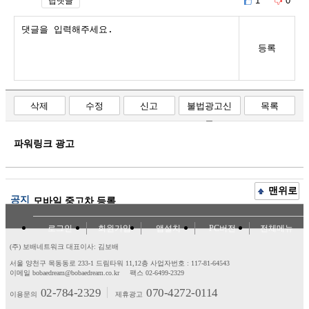
1
0
답댓글
등록
삭제
수정
신고
불법광고신
목록
고
파워링크 광고
맨위로
공지
모바일 중고차 등록
로그인
회원가입
앱설치
PC버전
전체메뉴
(주) 보배네트워크 대표이사: 김보배
서울 양천구 목동동로 233-1 드림타워 11,12층
사업자번호 : 117-81-64543
이메일 bobaedream@bobaedream.co.kr
팩스 02-6499-2329
02-784-2329
070-4272-0114
이용문의
제휴광고