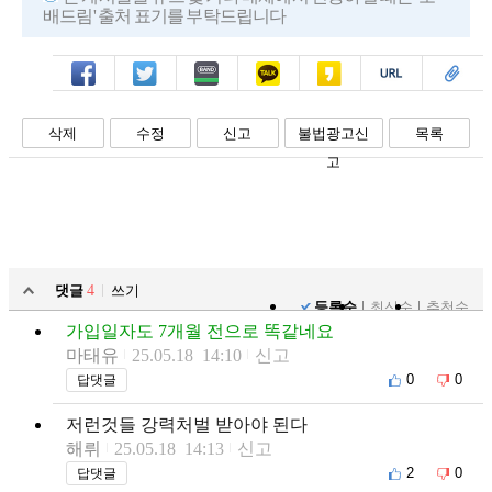
배드림' 출처 표기를 부탁드립니다
페북
트윗
밴드
카톡
카스
복사
스크랩
삭제
수정
신고
불법광고신
목록
고
댓글
4
쓰기
등록순
최신순
추천순
가입일자도 7개월 전으로 똑같네요
마태유
25.05.18 14:10
신고
0
0
답댓글
저런것들 강력처벌 받아야 된다
해뤼
25.05.18 14:13
신고
2
0
답댓글