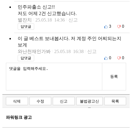
민주파출소 신고!!
저도 어제 2건 신고했습니다.
별잔치
25.05.18 14:36
신고
3
0
답댓글
이 글 베스트 보내봅시다. 저 계정 주인 어찌되는지
보게
와난천재인가봐
25.05.18 16:38
신고
0
0
답댓글
등록
삭제
수정
신고
불법광고신
목록
고
파워링크 광고