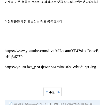
이재명 나온 유튜브 뉴스에 조직적으로 댓글 살포되고있는것 같습니다
이런댓글단 계정 또보신분 링크 공유합시다
https://www.youtube.com/live/xJLa-annYF4?si=qRsnvBj
bKq3dZ7Pi
https://youtu.be/_pNOjrXtqbM?si=8sfa8WbSd9qrClvg
추천
14
본 게시물을 뉴스 및 기타 매체에서 인용하실 때는 '보