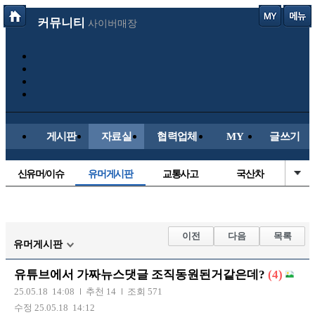
커뮤니티
사이버매장
게시판
자료실
협력업체
MY
글쓰기
신유머/이슈
유머게시판
교통사고
국산차
수입차
내차사진
직찍/특종
자동차사진
후방주의방
레이싱모델
자유사진
군사/무기
이전
다음
목록
유머게시판
트럭/버스
항공/해운/철도
올드카/추억
오토바이
유튜브에서 가짜뉴스댓글 조직동원된거같은데?
(4)
장착시공사진
25.05.18 14:08
추천 14
조회 571
수정 25.05.18 14:12