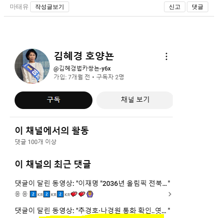
마태유
작성글보기
신고
댓글