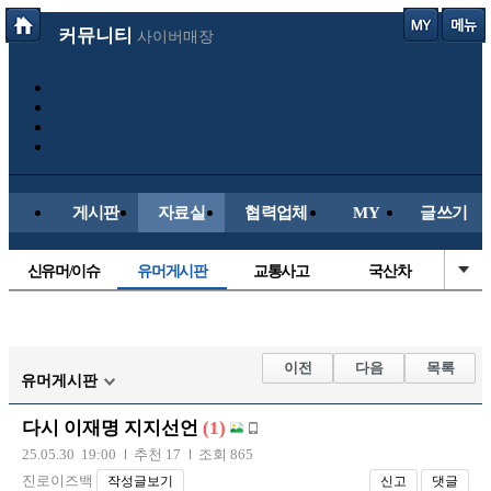
커뮤니티
사이버매장
게시판
자료실
협력업체
MY
글쓰기
신유머/이슈
유머게시판
교통사고
국산차
수입차
내차사진
직찍/특종
자동차사진
후방주의방
레이싱모델
자유사진
군사/무기
이전
다음
목록
유머게시판
트럭/버스
항공/해운/철도
올드카/추억
오토바이
다시 이재명 지지선언
(1)
장착시공사진
25.05.30 19:00
추천 17
조회 865
진로이즈백
작성글보기
신고
댓글