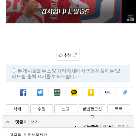
추천
17
본 게시물을 뉴스 및 기타 매체에서 인용하실 때는 '보
배드림' 출처 표기를 부탁드립니다
페북
트윗
밴드
카톡
카스
복사
스크랩
삭제
수정
신고
불법광고신
목록
고
댓글
0
쓰기
등록순
최신순
추천순