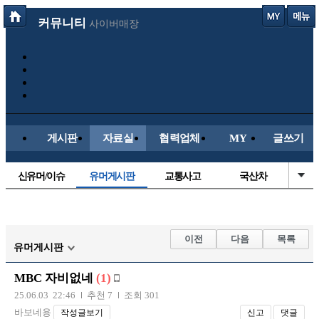
커뮤니티
사이버매장
게시판
자료실
협력업체
MY
글쓰기
신유머/이슈
유머게시판
교통사고
국산차
수입차
내차사진
직찍/특종
자동차사진
후방주의방
레이싱모델
자유사진
군사/무기
이전
다음
목록
유머게시판
트럭/버스
항공/해운/철도
올드카/추억
오토바이
MBC 자비없네
(1)
장착시공사진
25.06.03 22:46
추천 7
조회 301
바보네용
작성글보기
신고
댓글