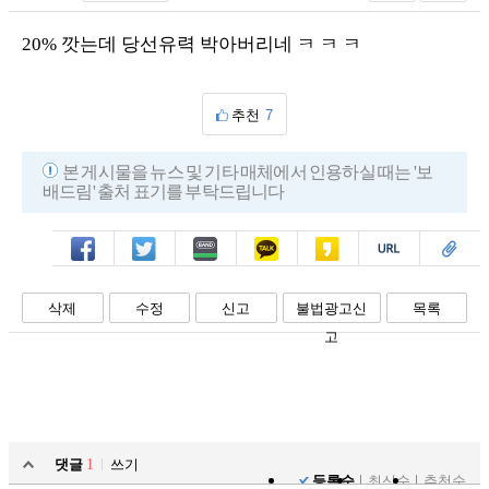
20% 깟는데 당선유력 박아버리네 ㅋ ㅋ ㅋ
추천
7
본 게시물을 뉴스 및 기타 매체에서 인용하실 때는 '보
배드림' 출처 표기를 부탁드립니다
페북
트윗
밴드
카톡
카스
복사
스크랩
삭제
수정
신고
불법광고신
목록
고
댓글
1
쓰기
등록순
최신순
추천순