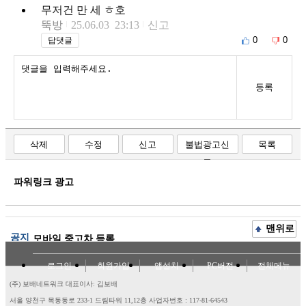
무저건 만 세 ㅎ호
뚝방
25.06.03 23:13
신고
0
0
답댓글
등록
삭제
수정
신고
불법광고신
목록
고
파워링크 광고
맨위로
공지
모바일 중고차 등록
로그인
회원가입
앱설치
PC버전
전체메뉴
(주) 보배네트워크 대표이사: 김보배
서울 양천구 목동동로 233-1 드림타워 11,12층
사업자번호 : 117-81-64543