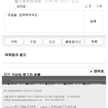
물이흐르는데로
25.06.09 23:25
신고
0
0
답댓글
등록
삭제
수정
신고
불법광고신
목록
고
파워링크 광고
맨위로
공지
모바일 중고차 등록
로그인
회원가입
앱설치
PC버전
전체메뉴
(주) 보배네트워크 대표이사: 김보배
서울 양천구 목동동로 233-1 드림타워 11,12층
사업자번호 : 117-81-64543
이메일 bobaedream@bobaedream.co.kr
팩스 02-6499-2329
02-784-2329
070-4272-0114
이용문의
제휴광고