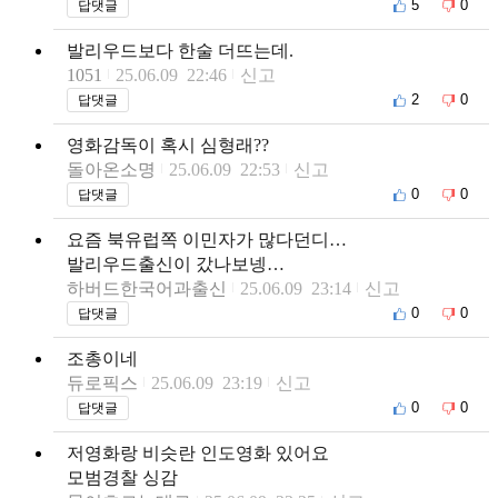
5
0
답댓글
발리우드보다 한술 더뜨는데.
1051
25.06.09 22:46
신고
2
0
답댓글
영화감독이 혹시 심형래??
돌아온소명
25.06.09 22:53
신고
0
0
답댓글
요즘 북유럽쪽 이민자가 많다던디…
발리우드출신이 갔나보넹…
하버드한국어과출신
25.06.09 23:14
신고
0
0
답댓글
조총이네
듀로픽스
25.06.09 23:19
신고
0
0
답댓글
저영화랑 비슷란 인도영화 있어요
모범경찰 싱감