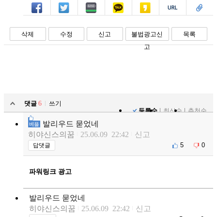
페북
트윗
밴드
카톡
카스
복사
스크랩
삭제
수정
신고
불법광고신
목록
고
댓글
6
쓰기
등록순
최신순
추천순
발리우드 묻었네
베플
히야신스의꿈
25.06.09 22:42
신고
5
0
답댓글
파워링크 광고
발리우드 묻었네
히야신스의꿈
25.06.09 22:42
신고