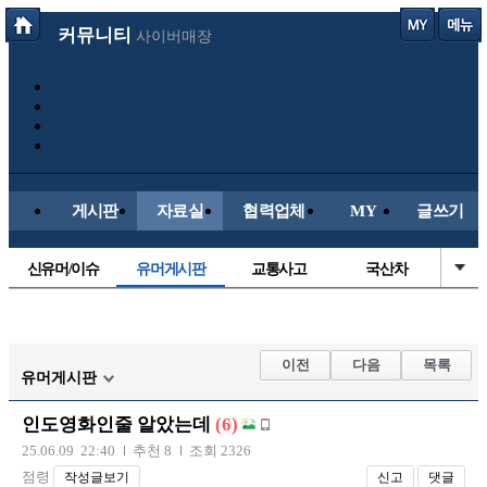
커뮤니티
사이버매장
게시판
자료실
협력업체
MY
글쓰기
신유머/이슈
유머게시판
교통사고
국산차
수입차
내차사진
직찍/특종
자동차사진
후방주의방
레이싱모델
자유사진
군사/무기
이전
다음
목록
유머게시판
트럭/버스
항공/해운/철도
올드카/추억
오토바이
인도영화인줄 알았는데
(6)
장착시공사진
25.06.09 22:40
추천 8
조회 2326
점령
작성글보기
신고
댓글