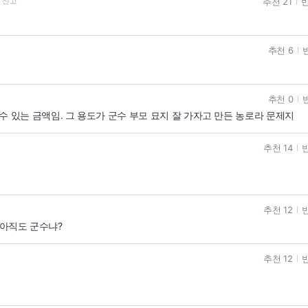
추천 21
반
신고
추천 6
추천 0
 있는 금액임. 그 용도가 군수 부모 묘지 잘 가자고 만든 농로라 문제지
추천 14
반
추천 12
반
왜 아직도 군수냐?
추천 12
반