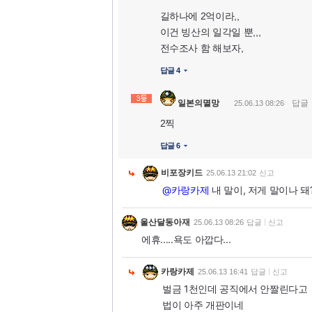
길하나에 2억이라,,
이건 빙산의 일각일 뿐,,,
전수조사 함 해보자,
답글 4
일본의멸망
답글
25.06.13 08:26
2찍
답글 6
비포장키드
25.06.13 21:02
신고
@카랑카제
내 말이, 저게 말이나 돼
울산달동아재
25.06.13 08:26
답글
신고
에휴.....욕도 아깝다...
카랑카제
25.06.13 16:41
답글
신고
벌금 1천인데 공직에서 안짤린다고
법이 아주 개판이네