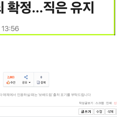
2,083
0
기타 매체에서 인용하실 때는 '보배드림' 출처 표기를 부탁드립니다
작성글보기
|
스크랩
|
인쇄
|
신