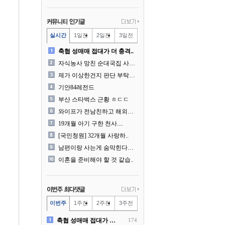
실시간
1일전
2일전
3일전
축협 성매매 접대가 더 충격..
자식농사 망친 순대국집 사장..
제가 이상한건지 판단 부탁드..
기안84레전드
부산 스타벅스 근황 ㅎㄷㄷ
와이프가 전남친하고 해외여행..
19개월 아기 구한 천사....
[국민청원] 32개월 사랑하..
남편이랑 사는게 숨막힌다는 ..
이혼을 준비해야 할 것 같습..
이번주
1주전
2주전
3주전
축협 성매매 접대가 더 충격..
174