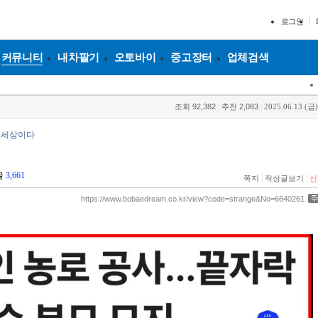
로그인
커뮤니티
내차팔기
오토바이
중고장터
업체검색
조회
92,382
|
추천
2,083
|
2025.06.13 (금)
은세상이다
글
3,661
|
|
쪽지
작성글보기
신
https://www.bobaedream.co.kr/view?code=strange&No=6640261