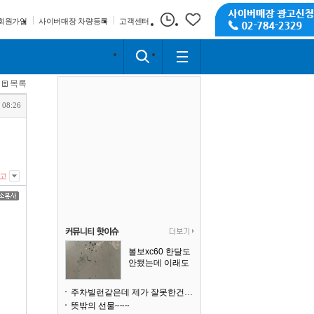
회원가입
사이버매장 차량등록
고객센터
목록
 08:26
고
볼보xc60 한달도
안됐는데 이래도
되나요?
주차빌런같은데 제가 잘못한건가요
뜻밖의 선물~~~