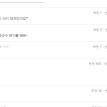
...................................................
추천 1
반
 사기 전과인가요?
추천 5
군수 얘기를 해봐~
추천 7
반
글
신고
추천 400
반
추천 26