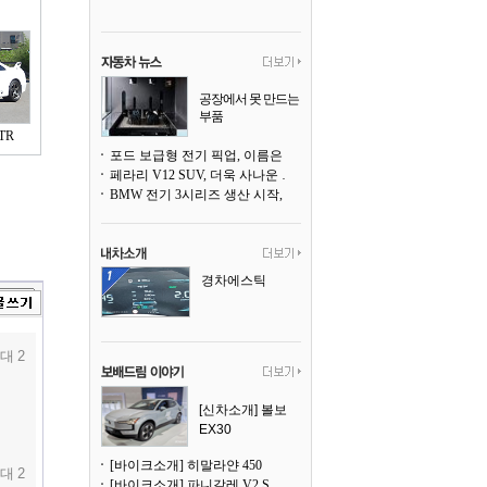
공장에서 못 만드는
부품
3D 프린팅으로 찍
TR
어낸다
포드 보급형 전기 픽업, 이름은 `패덤`
페라리 V12 SUV, 더욱 사나운 얼굴로 돌아온다
BMW 전기 3시리즈 생산 시작, 뮌헨 공장은 전기차 전용으로 전환
경차에스틱
대 2
[신차소개] 볼보
EX30
[바이크소개] 히말라얀 450
대 2
[바이크소개] 파니갈레 V2 S