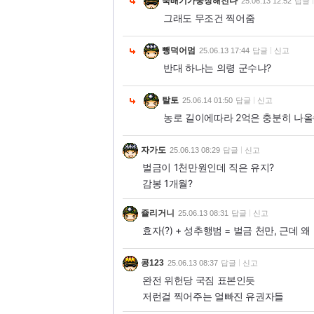
뚝배기가웅장해진다
25.06.13 12:52
답글
그래도 무조건 찍어줌
뺑덕어멈
25.06.13 17:44
답글
신고
반대 하나는 의령 군수냐?
탈토
25.06.14 01:50
답글
신고
농로 길이에따라 2억은 충분히 나올수
자가도
25.06.13 08:29
답글
신고
벌금이 1천만원인데 직은 유지?
감봉 1개월?
쥴리거니
25.06.13 08:31
답글
신고
효자(?) + 성추행범 = 벌금 천만, 근데 
콩123
25.06.13 08:37
답글
신고
완전 위헌당 국짐 표본인듯
저런걸 찍어주는 얼빠진 유권자들