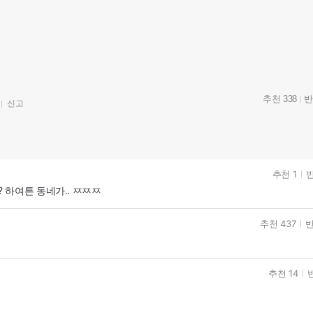
추천 338
반
신고
추천 1
반
? 하여튼 동네가.. ㅉㅉㅉ
추천 437
반
추천 14