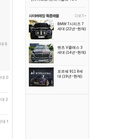
BMW 7시리즈 7
세대 (22년~현재)
2025년식
대 6
벤츠 V클래스 3
세대 (14년~현재)
2023년식
포르쉐 911 8세
대 (19년~현재)
대 0
2026년식
대 2
반대 1