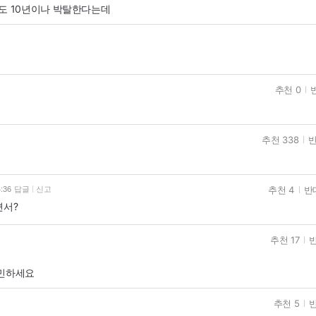
도 10년이나 박탈한다는데
추천 0
추천 338
반
추천 4
반
4:36
답글
신고
면서?
추천 17
반
고민하세요
추천 5
반