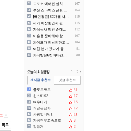
교도소 에어컨 설치 논란....
167
부산 스타벅스 근황 ㅎㄷㄷ
164
[국민청원] 32개월 사랑하..
118
제가 이상한건지 판단 부탁드..
115
자식농사 망친 순대국집 사장..
112
이혼을 준비해야 할 것 같습..
107
와이프가 전남친하고 해외여행..
104
여친 본가 갔다가 충격 먹은..
81
카니발은6천마다엔진점검을해야..
80
게시글 추천수
댓글 추천수
클로드코드
31
윈스9192
17
여우타기
15
개같은남자
12
사랑합니당1
11
고
자궁경부고속도로
3
검둥개
2