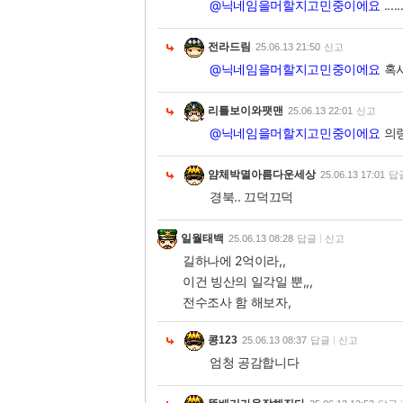
@닉네임을머할지고민중이에요
......
전라드림
25.06.13 21:50
신고
@닉네임을머할지고민중이에요
혹시
리틀보이와팻맨
25.06.13 22:01
신고
@닉네임을머할지고민중이에요
의령
얌체박멸아름다운세상
25.06.13 17:01
답
경북.. 끄덕끄덕
일월태백
25.06.13 08:28
답글
신고
길하나에 2억이라,,
이건 빙산의 일각일 뿐,,,
전수조사 함 해보자,
콩123
25.06.13 08:37
답글
신고
엄청 공감합니다