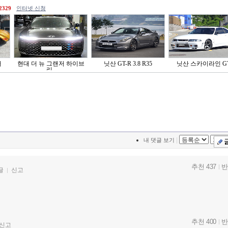
2329
인터넷 신청
러
현대 더 뉴 그랜저 하이브
닛산 GT-R 3.8 R35
닛산 스카이라인 G
리..
|
내 댓글 보기
추천 437
반
글
신고
추천 400
반
신고