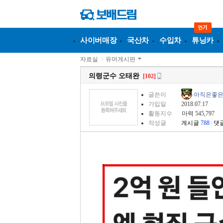
사이버매장
국산차
수입차
튜닝카
자료실
>
유머게시판
의령군수 오태완
[102]
글쓴이
아직은좋
가입일
2018.07.17
활동지수
마력 545,797
작성글
게시글
788
|
댓