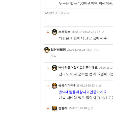
누구는 벌금 100만원이면 피선거권
삭제된 댓글입니다.
스트링스
25.06.14 08:22
답글
신고
의령은 자립해서 그냥 굶어뒤져라
일본의멸망
25.06.13 08:26
답글
신고
2찍
닉네임을머할지고민중이에요
25.06.13 1
전라도 어디 군수는 전과 17범이라
쌍둥이아빠9
25.06.13 15:23
신고
@닉네임을머할지고민중이에요
계속 닉네임 뭐로 정할지 그거나 
점벌레
25.06.13 20:18
신고