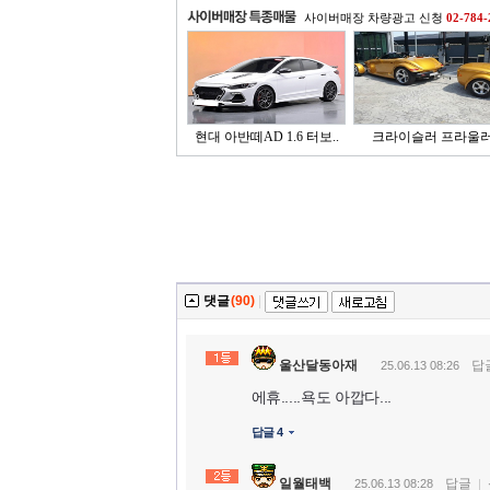
사이버매장 차량광고 신청
02-784-
현대 아반떼AD 1.6 터보..
크라이슬러 프라울
댓글
(90)
|
울산달동아재
답
25.06.13 08:26
에휴.....욕도 아깝다...
답글 4
일월태백
답글
25.06.13 08:28