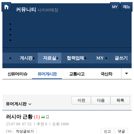
커뮤니티
사이버매장
게시판
자료실
협력업체
MY
글쓰기
신유머/이슈
유머게시판
교통사고
국산차
수입차
내차사진
직찍/특종
자동차사진
후방주의방
레이싱모델
자유사진
군사/무기
이전
다음
목록
유머게시판
트럭/버스
항공/해운/철도
올드카/추억
오토바이
러시아 근황
(1)
장착시공사진
25.07.09 07:52
추천 6
조회 1896
Orb
작성글보기
신고
댓글