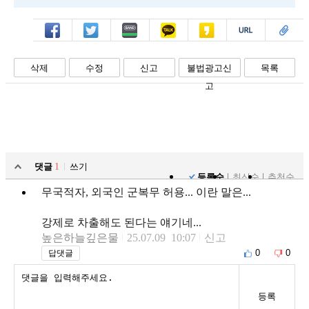
페북
트윗
밴드
카톡
카스
복사
스크랩
삭제
수정
신고
불법광고신
목록
고
댓글
1
쓰기
등록순
최신순
추천순
무국적자, 외국인 군복무 허용... 이란 말은...
강제로 차출해도 된다는 얘기네...
높은하늘깊은물
25.07.09 10:07
신고
0
0
답댓글
등록