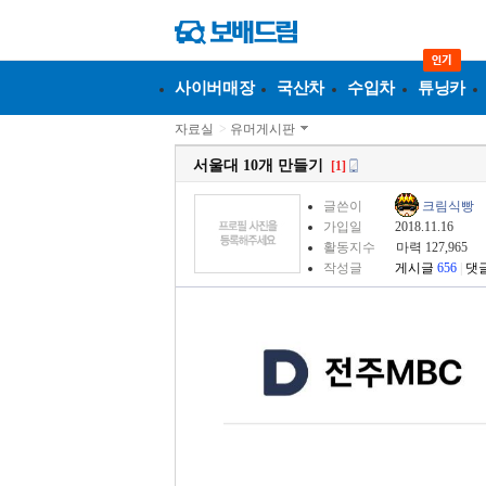
사이버매장
국산차
수입차
튜닝카
자료실
>
유머게시판
서울대 10개 만들기
[1]
글쓴이
크림식빵
가입일
2018.11.16
활동지수
마력 127,965
작성글
게시글
656
|
댓