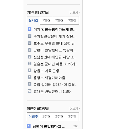
실시간
1일전
2일전
3일전
이게 인천공항이라는게 믿겨지..
주차빌런같은데 제가 잘못한건..
호주도 무슬림 한테 점령 당..
남편이 반말했다고 똑같이 반..
신남성연대 배인규 사망 소식..
열흘전 군대간 아들 소포(가..
강원도 계곡 근황
홍명보 재평가해야함
축협 성매매 접대가 더 충격..
휴대폰 반납했더니 1,500..
이번주
1주전
2주전
3주전
남편이 반말했다고 똑같이 반..
265