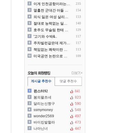
이게 인천공항이라는게 믿겨지..
235
열흘전 군대간 아들 소포(가..
154
의식 잃은 여성 살리려다 성..
153
절대로 능력없는 딜러를 쓰지..
140
호주도 무슬림 한테 점령 당..
129
'고기와 수박&..
117
주차빌런같은데 제가 잘못한건..
117
책임없는 쾌락이란 말에 빡친..
113
미국공연 논란으로 지금 다시..
109
게시글 추천수
댓글 추천수
윈스9192
841
봄의왈츠네
823
달리는신짱구
590
ssmymoney
548
wonder2569
497
바이킹발할라
473
나아닌너
447