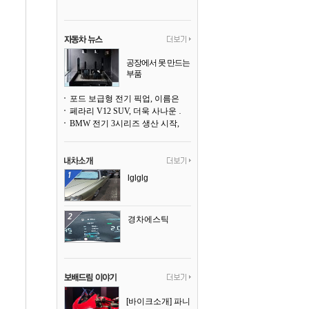
공장에서 못 만드는
부품
3D 프린팅으로 찍
어낸다
포드 보급형 전기 픽업, 이름은 `패덤`
페라리 V12 SUV, 더욱 사나운 얼굴로 돌아온다
BMW 전기 3시리즈 생산 시작, 뮌헨 공장은 전기차 전용으로 전환
lglglg
경차에스틱
[바이크소개] 파니