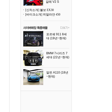
갈레 V2 S
[신차소개] 볼보 EX30
[바이크소개] 히말라얀 450
포르쉐 911 8세
대 (19년~현재)
2026년식
BMW 7시리즈 7
세대 (22년~현재)
2025년식
알핀 A110 (18년
~현재)
2021년식