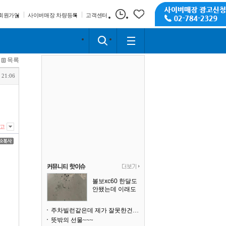
회원가입
사이버매장 차량등록
고객센터
목록
 21:06
고
볼보xc60 한달도
안됐는데 이래도
되나요?
주차빌런같은데 제가 잘못한건가요
뜻밖의 선물~~~