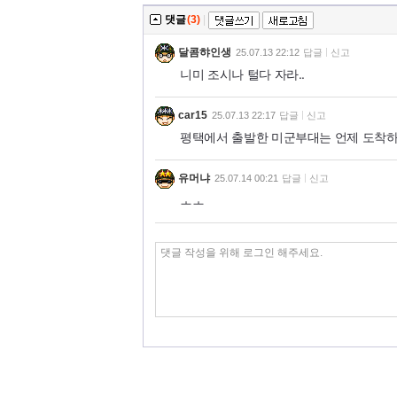
댓글
(3)
|
달콤햐인생
25.07.13 22:12
답글
신고
니미 조시나 털다 자라..
car15
25.07.13 22:17
답글
신고
평택에서 출발한 미군부대는 언제 도착하
유머냐
25.07.14 00:21
답글
신고
ㅗㅗ