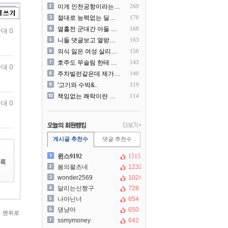
이게 인천공항이라는게 믿겨지..
269
절대로 능력없는 딜러를 쓰지..
170
열흘전 군대간 아들 소포(가..
168
대 0
니들 댓글보고 열받아서 집구..
163
의식 잃은 여성 살리려다 성..
156
호주도 무슬림 한테 점령 당..
143
대 0
주차빌런같은데 제가 잘못한건..
140
'고기와 수박&..
119
책임없는 쾌락이란 말에 빡친..
114
대 0
게시글 추천수
댓글 추천수
윈스9192
1515
봄의왈츠네
1232
wonder2569
1024
달리는신짱구
728
나아닌너
654
댕냥아
650
맨위로
ssmymoney
642