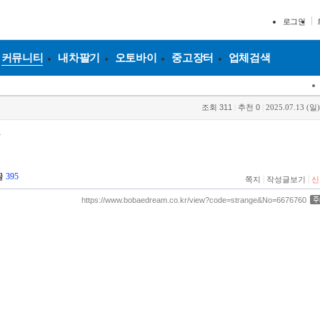
로그인
커뮤니티
내차팔기
오토바이
중고장터
업체검색
조회
311
|
추천
0
|
2025.07.13 (일)
각
글
395
|
|
쪽지
작성글보기
신
https://www.bobaedream.co.kr/view?code=strange&No=6676760