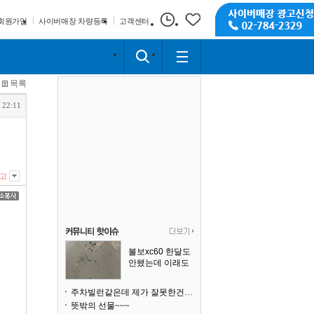
회원가입
사이버매장 차량등록
고객센터
목록
 22:11
고
볼보xc60 한달도
안됐는데 이래도
되나요?
주차빌런같은데 제가 잘못한건가요
뜻밖의 선물~~~