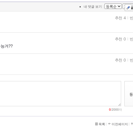
|
내 댓글 보기
추천 4
반
추천 0
반
능겨??
추천 0
반
0
/
2000
자
목록
이전페이지