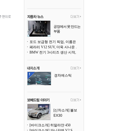
공장에서 못 만드는
부품
3D 프린팅으로 찍
어낸다
포드 보급형 전기 픽업, 이름은 `패덤`
페라리 V12 SUV, 더욱 사나운 얼굴로 돌아온다
BMW 전기 3시리즈 생산 시작, 뮌헨 공장은 전기차 전용으로 전환
경차에스틱
[신차소개] 볼보
EX30
[바이크소개] 히말라얀 450
[바이크소개] 파니갈레 V2 S