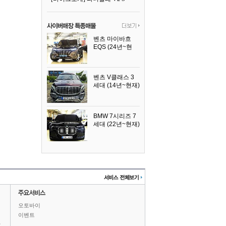
벤츠 마이바흐
EQS (24년~현
재)
2024년식
벤츠 V클래스 3
세대 (14년~현재)
2023년식
BMW 7시리즈 7
세대 (22년~현재)
2025년식
오토바이
이벤트
상