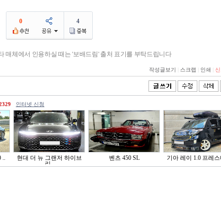
0
4
기타 매체에서 인용하실 때는 '보배드림' 출처 표기를 부탁드립니다
작성글보기
|
스크랩
|
인쇄
|
신
2329
인터넷 신청
..
현대 더 뉴 그랜저 하이브
벤츠 450 SL
기아 레이 1.0 프레
리..