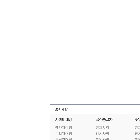
국산차매장
전체차량
전
수입차매장
인기차량
인
튜닝카매장
확인차량
확