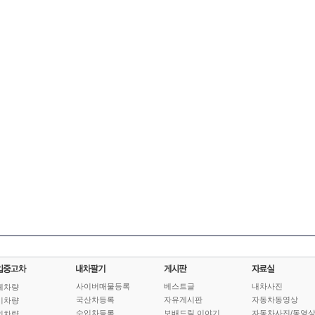
사이버매물등록
베스트글
내차사진
체차량
국산차등록
자유게시판
자동차동영상
기차량
수입차등록
보배드림 이야기
자동차사진/동영
인차량