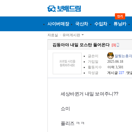
사이버매장
국산차
수입차
튜닝카
자료실
>
유머게시판
김동아야 내일 모스탄 들어온다
[3]
글쓴이
잘찢는총
가입일
2025.06.18
활동지수
마력 3,501
작성글
게시글
227
|
댓
세상바뀐거 내일 보여주니??
쇼미
플리즈 ㅋㅋ