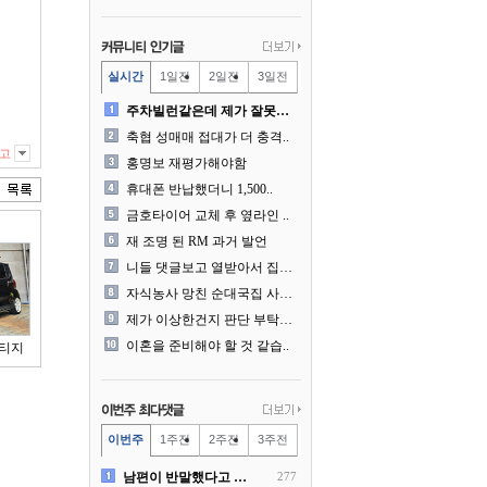
실시간
1일전
2일전
3일전
주차빌런같은데 제가 잘못한건..
축협 성매매 접대가 더 충격..
고
홍명보 재평가해야함
휴대폰 반납했더니 1,500..
금호타이어 교체 후 옆라인 ..
재 조명 된 RM 과거 발언
니들 댓글보고 열받아서 집구..
자식농사 망친 순대국집 사장..
제가 이상한건지 판단 부탁드..
이혼을 준비해야 할 것 같습..
스티지
이번주
1주전
2주전
3주전
남편이 반말했다고 똑같이 반..
277