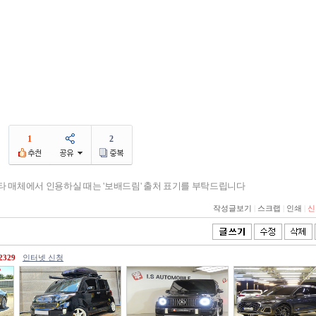
1
2
기타 매체에서 인용하실 때는 '보배드림' 출처 표기를 부탁드립니다
작성글보기
|
스크랩
|
인쇄
|
신
2329
인터넷 신청