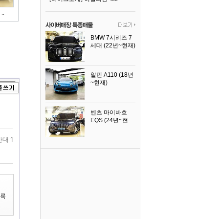
..
BMW 7시리즈 7
세대 (22년~현재)
2025년식
알핀 A110 (18년
~현재)
2021년식
벤츠 마이바흐
EQS (24년~현
재)
2024년식
반대 1