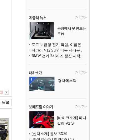
공장에서 못 만드는
부품
3D 프린팅으로 찍
어낸다
포드 보급형 전기 픽업, 이름은 `패덤`
페라리 V12 SUV, 더욱 사나운 얼굴로 돌아온다
BMW 전기 3시리즈 생산 시작, 뮌헨 공장은 전기차 전용으로 전환
경차에스틱
고
[바이크소개] 파니
갈레 V2 S
[신차소개] 볼보 EX30
[바이크소개] 히말라얀 450