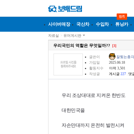
사이버매장
국산차
수입차
튜닝카
자료실
>
유머게시판
우리국민의 역할은 무엇일까??
[3]
글쓴이
잘찢는총
가입일
2025.06.18
활동지수
마력 3,501
작성글
게시글
227
|
댓
우리 조상대대로 지켜온 한반도
대한민국을
자손만대까지 온전히 발전시켜