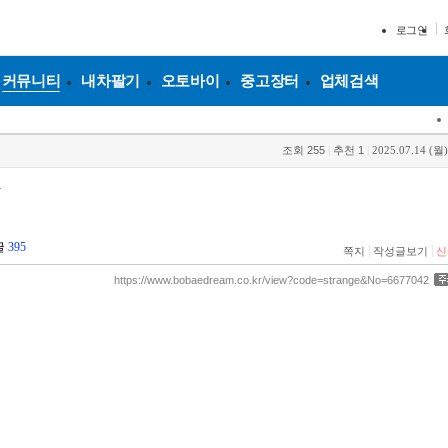
로그인
커뮤니티
내차팔기
오토바이
중고장터
업체검색
조회
255
|
추천
1
|
2025.07.14 (월)
각
글
395
|
|
쪽지
작성글보기
신
https://www.bobaedream.co.kr/view?code=strange&No=6677042