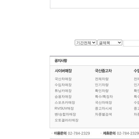
국산차매장
전체차량
전
수입차매장
인기차량
인
튜닝카매장
확인차량
확
승용차매장
특수/특장차
특
스포츠카매장
국산차매장
수
RV/SUV매장
중고차시세
중
밴/승합차매장
차종별검색
차
오토갤러리매장
02-784-2329
02-784-2329