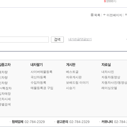
0
/
2000
자
목록
이전페이지
내가쓴글/댓글보기
사이버매물등록
베스트글
내차사진
체차량
국산차등록
자유게시판
자동차동영상
기차량
수입차등록
보배드림 이야기
자동차사진/동영
인차량
매물등록권 구입
시승기
레이싱모델
수/특장차
입차매장
고차시세
종별검색
02-784-2329
02-784-2329
02-784