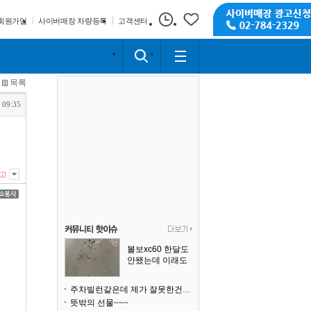
회원가입
사이버매장 차량등록
고객센터
목록
 09:35
고
볼보xc60 한달도
안됐는데 이래도
되나요?
주차빌런같은데 제가 잘못한건가요
뜻밖의 선물~~~