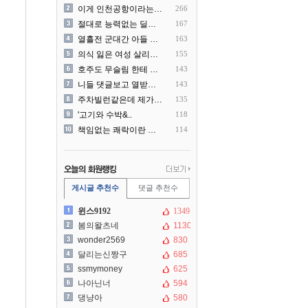
이게 인천공항이라는게 믿겨지..
266
절대로 능력없는 딜러를 쓰지..
167
열흘전 군대간 아들 소포(가..
163
의식 잃은 여성 살리려다 성..
155
호주도 무슬림 한테 점령 당..
143
니들 댓글보고 열받아서 집구..
143
주차빌런같은데 제가 잘못한건..
135
'고기와 수박&..
118
책임없는 쾌락이란 말에 빡친..
114
게시글 추천수
댓글 추천수
윈스9192
1349
봄의왈츠네
1130
wonder2569
830
달리는신짱구
685
ssmymoney
625
나아닌너
594
댕냥아
580