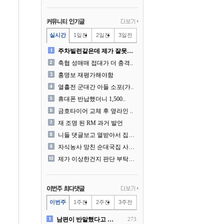
실시간
1일전
2일전
3일전
주차빌런같은데 제가 잘못한건..
축협 성매매 접대가 더 충격..
홍명보 재평가해야함
열흘전 군대간 아들 소포(가..
휴대폰 반납했더니 1,500..
금호타이어 교체 후 옆라인 ..
재 조명 된 RM 과거 발언
니들 댓글보고 열받아서 집구..
자식농사 망친 순대국집 사장..
제가 이상한건지 판단 부탁드..
이번주
1주전
2주전
3주전
남편이 반말했다고 똑같이 반..
273