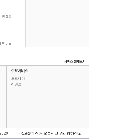
맨위로
오토바이
이벤트
상
-2329
장애/오류신고
권리침해신고