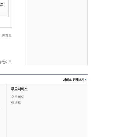
맨위로
오토바이
이벤트
상