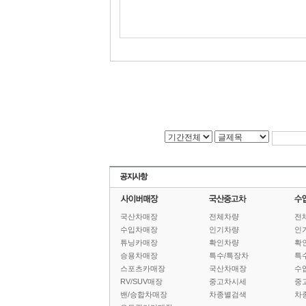
국산차매장
전체차량
전
수입차매장
인기차량
인
튜닝카매장
확인차량
확
승용차매장
특수/특장차
특
스포츠카매장
국산차매장
수
RV/SUV매장
중고차시세
중
밴/승합차매장
차종별검색
차