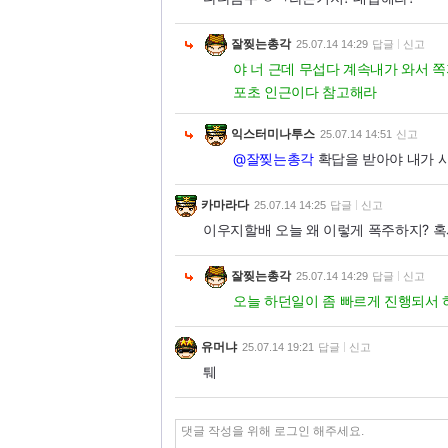
잘찢는총각
25.07.14 14:29
답글
신고
야 너 근데 무섭다 계속내가 와서 
포초 인근이다 참고해라
익스터미나투스
25.07.14 14:51
신고
@잘찢는총각
확답을 받아야 내가 시
카마라다
25.07.14 14:25
답글
신고
이우지할배 오늘 왜 이렇게 폭주하지? 혹
잘찢는총각
25.07.14 14:29
답글
신고
오늘 하던일이 좀 빠르게 진행되서 
유머냐
25.07.14 19:21
답글
신고
퉤