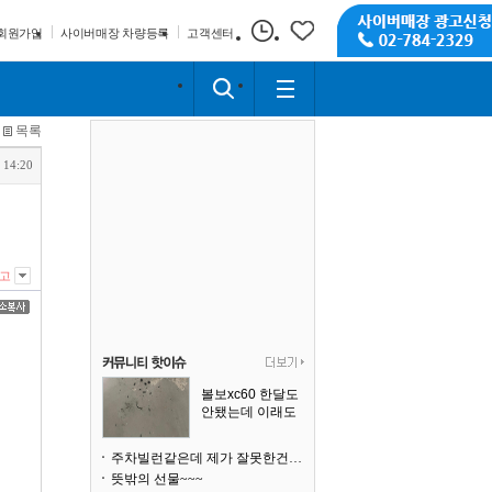
회원가입
사이버매장 차량등록
고객센터
목록
 14:20
고
볼보xc60 한달도
안됐는데 이래도
되나요?
주차빌런같은데 제가 잘못한건가요
뜻밖의 선물~~~