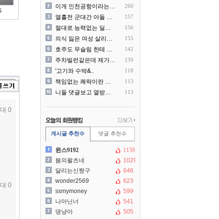
이게 인천공항이라는게 믿겨지..
260
5
열흘전 군대간 아들 소포(가..
157
절대로 능력없는 딜러를 쓰지..
156
의식 잃은 여성 살리려다 성..
155
호주도 무슬림 한테 점령 당..
142
주차빌런같은데 제가 잘못한건..
130
'고기와 수박&..
118
책임없는 쾌락이란 말에 빡친..
113
니들 댓글보고 열받아서 집구..
113
대 0
게시글 추천수
댓글 추천수
윈스9192
1159
봄의왈츠네
1029
달리는신짱구
646
wonder2569
623
대 0
ssmymoney
599
나아닌너
541
댕냥아
505