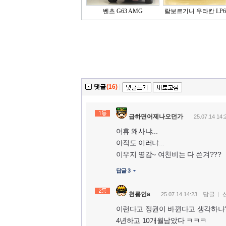
벤츠 G63 AMG
람보르기니 우라칸 LP64
댓글
(16)
|
급하면어제나오던가
25.07.14 14:
어휴 왜사냐...
아직도 이러냐...
이우지 영감~ 여친비는 다 쓴겨???
답글 3
천룡인a
답글
25.07.14 14:23
이런다고 정권이 바뀐다고 생각하나
4년하고 10개월남았다 ㅋㅋㅋ