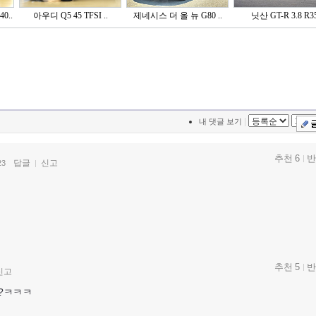
0..
아우디 Q5 45 TFSI ..
제네시스 더 올 뉴 G80 ..
닛산 GT-R 3.8 R3
|
내 댓글 보기
추천 6
반
답글
신고
23
추천 5
반
신고
?ㅋㅋㅋ