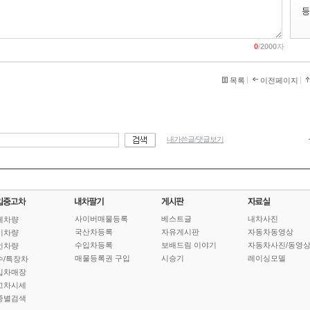
0
/
2000
자
목록
이전페이지
내가쓴글/댓글보기
사이버매물등록
베스트글
내차사진
체차량
국산차등록
자유게시판
자동차동영상
기차량
수입차등록
보배드림 이야기
자동차사진/동영
인차량
매물등록권 구입
시승기
레이싱모델
수/특장차
입차매장
고차시세
종별검색