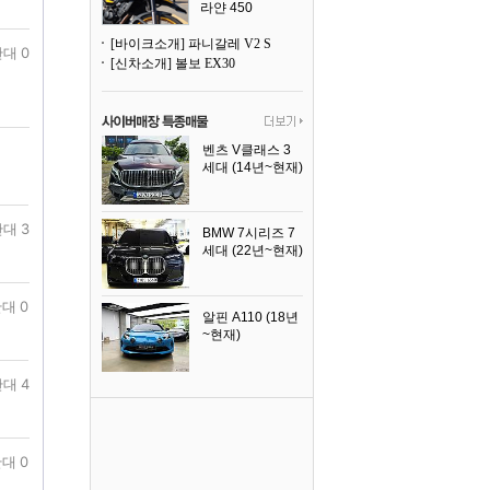
라얀 450
[바이크소개] 파니갈레 V2 S
대 0
[신차소개] 볼보 EX30
벤츠 V클래스 3
세대 (14년~현재)
2023년식
대 3
BMW 7시리즈 7
세대 (22년~현재)
2025년식
대 0
알핀 A110 (18년
~현재)
2021년식
대 4
대 0