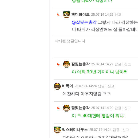
정말 나라가 걱정이다
캔디화이트
25.07.14 14:25
신고
@잘찢는총각
그렇게 나라 걱정하는 
너 따위가 걱정안해도 잘 돌아갈테
삭제된 댓글입니다.
잘찢는총각
25.07.14 14:27
답글
신고
야 아직 30년 가까이나 남아써
비목어
25.07.14 14:24
답글
신고
애잔하다 이우지영감 ㅋㅋ
잘찢는총각
25.07.14 14:29
답글
신고
야 ㅋ 40대한테 영감이 뭐냐
익스터미나투스
25.07.14 14:24
답글
신고
다다음주 ㅇㅋ라는거지? 대답해라?