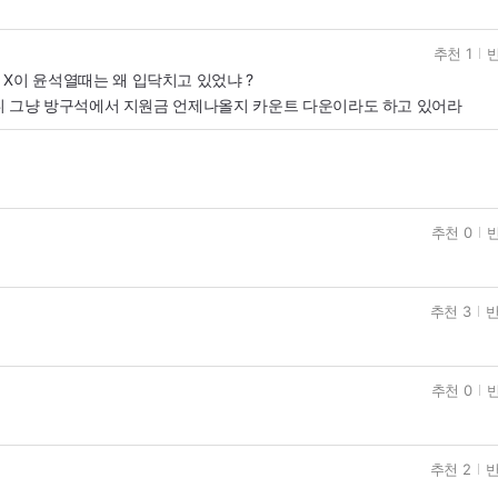
추천 1
반
X이 윤석열때는 왜 입닥치고 있었냐 ?
니 그냥 방구석에서 지원금 언제나올지 카운트 다운이라도 하고 있어라
추천 0
반
추천 3
반
추천 0
반
추천 2
반