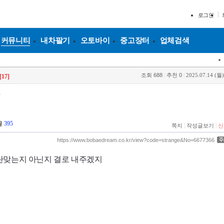
로그인
커뮤니티
내차팔기
오토바이
중고장터
업체검색
조회
688
|
추천
0
|
2025.07.14 (월)
[17]
각
글
395
|
|
쪽지
작성글보기
신
https://www.bobaedream.co.kr/view?code=strange&No=6677366
란맞는지 아닌지 결로 내주겠지