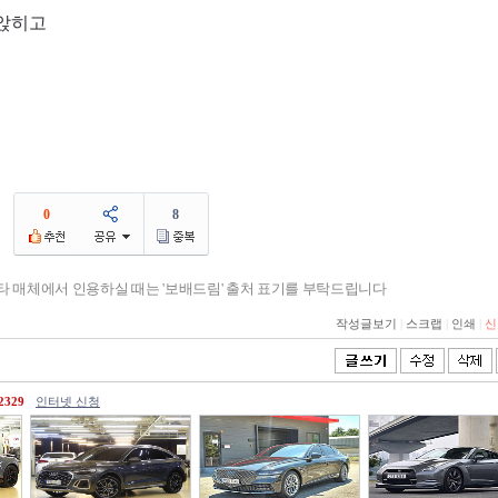
 앉히고
0
8
기타 매체에서 인용하실 때는 '보배드림' 출처 표기를 부탁드립니다
작성글보기
|
스크랩
|
인쇄
|
신
2329
인터넷 신청