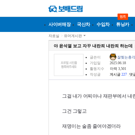
사이버매장
국산차
수입차
튜닝카
자료실
>
유머게시판
야 윤석열 보고 자꾸 내란죄 내란죄 하는데
글쓴이
잘찢는총
가입일
2025.06.18
활동지수
마력 3,501
작성글
게시글
227
|
댓
그걸 내가 어찌아냐 재판부에서 내
그건 그렇고
재명이는 술좀 줄여야겠더라