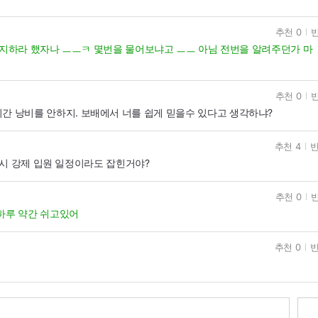
추천 0
반
쪽지하라 했자나 ㅡㅡㅋ 몇번을 물어보냐고 ㅡㅡ 아님 전번을 알려주던가 마
추천 0
반
간 낭비를 안하지. 보배에서 너를 쉽게 믿을수 있다고 생각하냐?
추천 4
반
시 강제 입원 일정이라도 잡힌거야?
추천 0
반
하루 약간 쉬고있어
추천 0
반