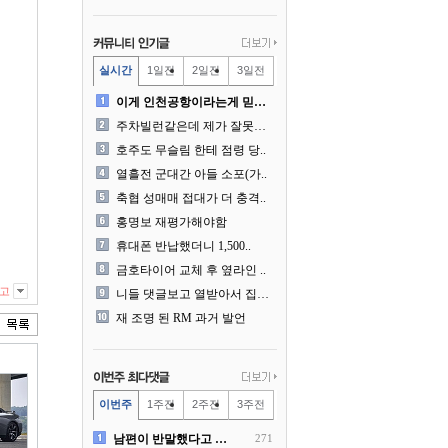
실시간
1일전
2일전
3일전
이게 인천공항이라는게 믿겨지..
주차빌런같은데 제가 잘못한건..
호주도 무슬림 한테 점령 당..
열흘전 군대간 아들 소포(가..
축협 성매매 접대가 더 충격..
홍명보 재평가해야함
휴대폰 반납했더니 1,500..
금호타이어 교체 후 옆라인 ..
고
니들 댓글보고 열받아서 집구..
재 조명 된 RM 과거 발언
이번주
1주전
2주전
3주전
남편이 반말했다고 똑같이 반..
271