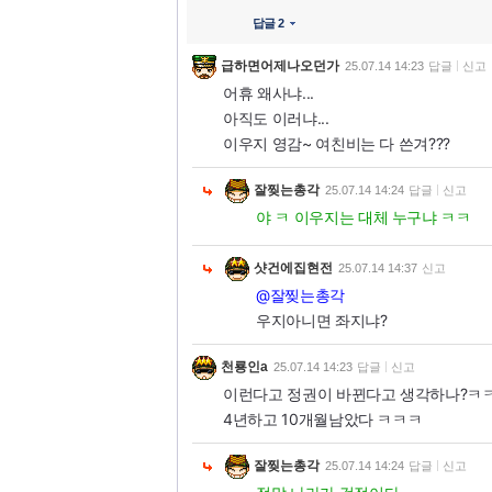
답글 2
급하면어제나오던가
25.07.14 14:23
답글
신고
어휴 왜사냐...
아직도 이러냐...
이우지 영감~ 여친비는 다 쓴겨???
잘찢는총각
25.07.14 14:24
답글
신고
야 ㅋ 이우지는 대체 누구냐 ㅋㅋ
샷건에집현전
25.07.14 14:37
신고
@잘찢는총각
우지아니면 좌지냐?
천룡인a
25.07.14 14:23
답글
신고
이런다고 정권이 바뀐다고 생각하나?ㅋ
4년하고 10개월남았다 ㅋㅋㅋ
잘찢는총각
25.07.14 14:24
답글
신고