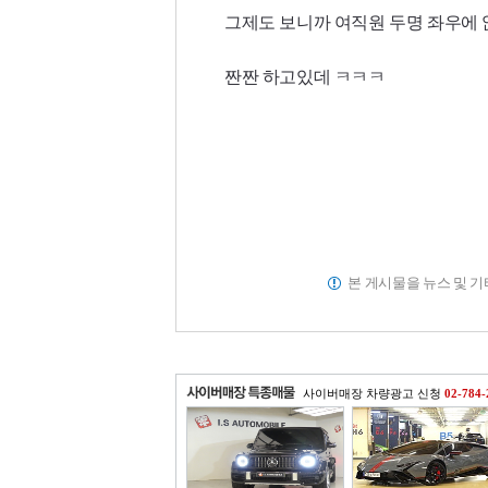
그제도 보니까 여직원 두명 좌우에
짠짠 하고있데 ㅋㅋㅋ
본 게시물을 뉴스 및 
사이버매장 차량광고 신청
02-784-