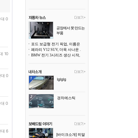
대 0
공장에서 못 만드는
부품
3D 프린팅으로 찍
어낸다
포드 보급형 전기 픽업, 이름은 `패덤`
페라리 V12 SUV, 더욱 사나운 얼굴로 돌아온다
대 10
BMW 전기 3시리즈 생산 시작, 뮌헨 공장은 전기차 전용으로 전환
대 0
lglglg
경차에스틱
대 0
대 6
[바이크소개] 히말