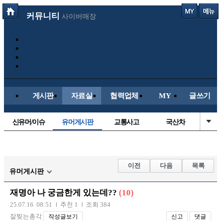
커뮤니티
사이버매장
게시판
자료실
협력업체
MY
글쓰기
신유머/이슈
유머게시판
교통사고
국산차
수입차
내차사진
직찍/특종
자동차사진
후방주의방
레이싱모델
자유사진
군사/무기
이전
다음
목록
유머게시판
트럭/버스
항공/해운/철도
올드카/추억
오토바이
재명아 나 궁금한게 있는데??
(10)
장착시공사진
25.07.16 08:51
추천 1
조회 384
잘찢는총각
작성글보기
신고
댓글