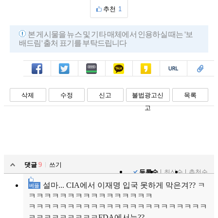
추천
1
본 게시물을 뉴스 및 기타 매체에서 인용하실 때는 '보
배드림' 출처 표기를 부탁드립니다
페북
트윗
밴드
카톡
카스
복사
스크랩
삭제
수정
신고
불법광고신
목록
고
댓글
9
쓰기
등록순
최신순
추천순
설마... CIA에서 이재명 입국 못하게 막은겨?? ㅋ
베플
ㅋㅋㅋㅋㅋㅋㅋㅋㅋㅋㅋㅋㅋㅋㅋㅋ
ㅋㅋㅋㅋㅋㅋㅋㅋㅋㅋㅋㅋㅋㅋㅋㅋㅋㅋㅋㅋㅋㅋㅋ
ㅋㅋㅋㅋㅋㅋㅋㅋㅋFDA에서는??