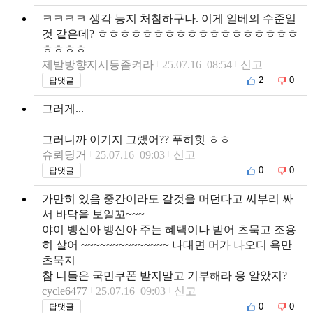
ㅋㅋㅋㅋ 생각 능지 처참하구나. 이게 일베의 수준일
것 같은데? ㅎㅎㅎㅎㅎㅎㅎㅎㅎㅎㅎㅎㅎㅎㅎㅎㅎㅎ
ㅎㅎㅎㅎ
제발방향지시등좀켜라
25.07.16 08:54
신고
2
0
답댓글
그러게...
그러니까 이기지 그랬어?? 푸히힛 ㅎㅎ
슈뢰딩거
25.07.16 09:03
신고
0
0
답댓글
가만히 있음 중간이라도 갈것을 머던다고 씨부리 싸
서 바닥을 보일꼬~~~
야이 뱅신아 뱅신아 주는 혜택이나 받어 츠묵고 조용
히 살어 ~~~~~~~~~~~~~~ 나대면 머가 나오디 욕만
츠묵지
참 니들은 국민쿠폰 받지말고 기부해라 응 알았지?
cycle6477
25.07.16 09:03
신고
0
0
답댓글