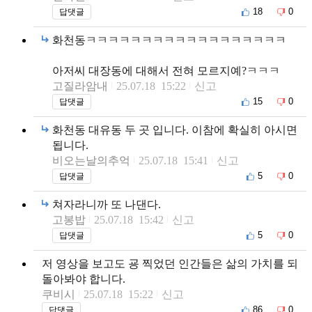
18
0
답댓글
화천동ㅋㅋㅋㅋㅋㅋㅋㅋㅋㅋㅋㅋㅋㅋㅋㅋㅋㅋ
아저씨 대장동에 대해서 전혀 모르지예?ㅋㅋㅋ
고질라암내
25.07.18 15:22
신고
15
0
답댓글
화천동 대유동 두 곳 입니다. 이참에 확실히 아시면
됩니다.
비오는날의추억
25.07.18 15:41
신고
5
0
답댓글
쳐자라니까 또 나댄다.
고봉밥
25.07.18 15:42
신고
5
0
답댓글
저 영상을 보고도 굥 찍었던 인간들은 삶의 가치를 되
돌아봐야 합니다.
쿠비시
25.07.18 15:22
신고
86
0
답댓글