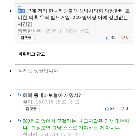
근데 저거 한나라당출신 성남시의회 의장한테 로
베플
비한 의혹 무죄 받으거임. 이재명이랑 아예 상관없는
사건임
행복한시바
25.07.18 15:24
신고
41
0
답댓글
파워링크 광고
삭제된 댓글입니다.
헤헤 동네바보형아 재밌지?
꿀이
25.07.18 15:22
신고
22
0
답댓글
500원도 없어서 구걸하는 니 그지같은 인생 몇년째
냐.. 그정도면 그냥 스스로 가야하는 거 아니냐..
현샤인
25.07.18 15:22
신고