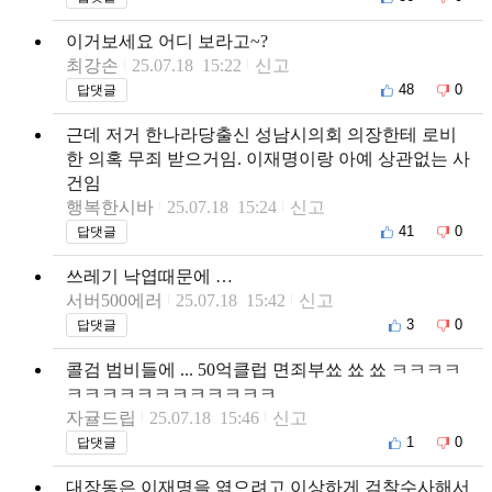
이거보세요 어디 보라고~?
최강손
25.07.18 15:22
신고
48
0
답댓글
근데 저거 한나라당출신 성남시의회 의장한테 로비
한 의혹 무죄 받으거임. 이재명이랑 아예 상관없는 사
건임
행복한시바
25.07.18 15:24
신고
41
0
답댓글
쓰레기 낙엽때문에 …
서버500에러
25.07.18 15:42
신고
3
0
답댓글
콜검 범비들에 ... 50억클럽 면죄부쑈 쑈 쑈 ㅋㅋㅋㅋ
ㅋㅋㅋㅋㅋㅋㅋㅋㅋㅋㅋㅋ
자귤드립
25.07.18 15:46
신고
1
0
답댓글
대장동은 이재명을 엮으려고 이상하게 검찰수사해서