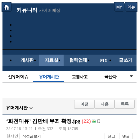
커뮤니티
사이버매장
게시판
자료실
협력업체
MY
글쓰기
신유머/이슈
유머게시판
교통사고
국산차
수입차
내차사진
직찍/특종
자동차사진
후방주의방
레이싱모델
자유사진
군사/무기
이전
다음
목록
유머게시판
트럭/버스
항공/해운/철도
올드카/추억
오토바이
‘화천대유’ 김만배 무죄 확정.jpg
(22)
장착시공사진
25.07.18 15:21
추천 332
조회 18769
현샤인
작성글보기
신고
댓글