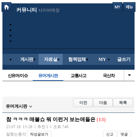
커뮤니티
사이버매장
게시판
자료실
협력업체
MY
글쓰기
신유머/이슈
유머게시판
교통사고
국산차
수입차
내차사진
직찍/특종
자동차사진
후방주의방
레이싱모델
자유사진
군사/무기
이전
다음
목록
유머게시판
트럭/버스
항공/해운/철도
올드카/추억
오토바이
참 ㅋㅋㅋ 매불쇼 뭐 이런거 보는애들은
(13)
장착시공사진
25.07.18 15:28
추천 1
조회 748
잘찢는총각
작성글보기
신고
댓글