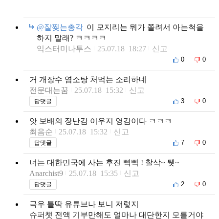
@잘찢는총각
이 모지리는 뭐가 쫄려서 아는척을
하지 말래? ㅋㅋㅋㅋ
익스터미나투스
25.07.18 18:27
신고
0
0
거 개장수 염소탕 처먹는 소리하네
전문대는꿈
25.07.18 15:32
신고
3
0
답댓글
앗 보배의 장난감 이우지 영감이다 ㅋㅋㅋ
최음순
25.07.18 15:32
신고
7
0
답댓글
너는 대한민국에 사는 후진 삑삑 ! 찰삭~ 퉷~
Anarchist9
25.07.18 15:35
신고
2
0
답댓글
극우 틀딱 유튜브나 보니 저렇지
슈퍼챗 전액 기부만해도 얼마나 대단한지 모를거야