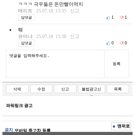
ㅋㅋㅋ 극우들은 돈만빨아먹지
메리트
25.07.18 15:35
신고
1
1
답댓글
퉤
유머냐
25.07.18 15:38
신고
0
0
답댓글
등록
삭제
수정
신고
불법광고신
목록
고
파워링크 광고
맨위로
공지
모바일 중고차 등록