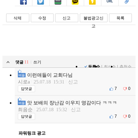
페북
트윗
밴드
카톡
카스
복사
스크랩
삭제
수정
신고
불법광고신
목록
고
댓글
11
쓰기
등록순
최신순
추천순
이런애들이 교회다님
베플
시로a
25.07.18 15:31
신고
7
0
답댓글
앗 보배의 장난감 이우지 영감이다 ㅋㅋㅋ
베플
최음순
25.07.18 15:32
신고
7
0
답댓글
파워링크 광고