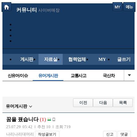
커뮤니티
사이버매장
게시판
자료실
협력업체
MY
글쓰기
신유머/이슈
유머게시판
교통사고
국산차
수입차
내차사진
직찍/특종
자동차사진
후방주의방
레이싱모델
자유사진
군사/무기
이전
다음
목록
유머게시판
트럭/버스
항공/해운/철도
올드카/추억
오토바이
꿈을 꿨습니다
(1)
장착시공사진
25.07.29 05:42
추천 10
조회 719
나리나리대머리
작성글보기
신고
댓글