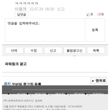
ㅋㅋㅋㅋㅋㅋ
이뭔개
25.07.29 06:26
신고
0
0
답댓글
등록
삭제
수정
신고
불법광고신
목록
고
파워링크 광고
맨위로
공지
모바일 중고차 등록
로그인
회원가입
앱설치
PC버전
전체메뉴
(주) 보배네트워크 대표이사: 김보배
서울 양천구 목동동로 233-1 드림타워 11,12층
사업자번호 : 117-81-64543
이메일 bobaedream@bobaedream.co.kr
팩스 02-6499-2329