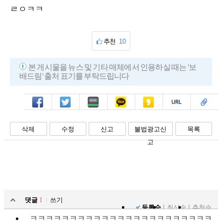
ㄹㅇㅋㅋ
추천
10
본 게시물을 뉴스 및 기타 매체에서 인용하실 때는 '보
배드림' 출처 표기를 부탁드립니다
페북
트윗
밴드
카톡
카스
복사
스크랩
삭제
수정
신고
불법광고신
목록
고
댓글
1
쓰기
등록순
최신순
추천순
ㅋㅋㅋㅋㅋㅋㅋㅋㅋㅋㅋㅋㅋㅋㅋㅋㅋㅋㅋㅋㅋㅋㅋ