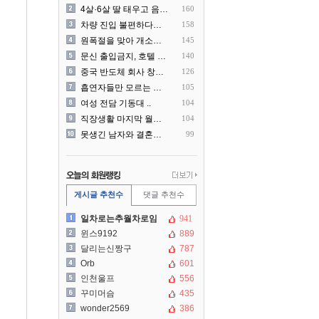
4살·6살 딸 태우고 음주운..
160
차량 진입 불편하다고 도로 ..
158
원폭절을 맞아 개소리를 늘어..
145
문신 출입금지, 호텔 헬스장..
140
중국 반도체 회사 창신메모리..
126
흡연자들만 모르는 냄새 ㄷㄷ
105
여성 전담 기동대 ..
104
직장생활 마지막 월급 명세서
104
못생긴 남자와 결혼해서 후회..
99
게시글 추천수
댓글 추천수
일차로는추월차로임
941
윈스9192
889
달리는신짱구
787
Orb
601
인천울프
556
꾸미머슴
435
wonder2569
386