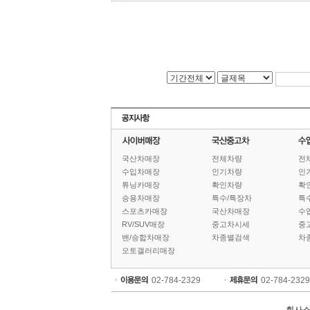
국산차매장
전체차량
전
수입차매장
인기차량
인
튜닝카매장
확인차량
확
승용차매장
특수/특장차
특
스포츠카매장
국산차매장
수
RV/SUV매장
중고차시세
중
밴/승합차매장
차종별검색
차
오토갤러리매장
02-784-2329
02-784-2329