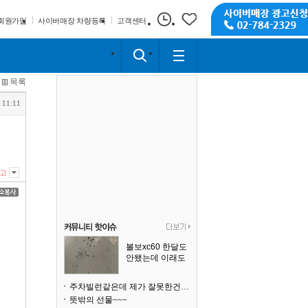
회원가입
사이버매장 차량등록
고객센터
목록
 11:11
고
볼보xc60 한달도
안됐는데 이래도
되나요?
주차빌런같은데 제가 잘못한건가요
뜻밖의 선물~~~