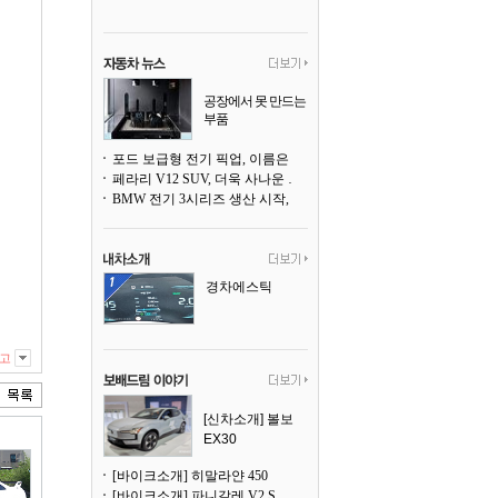
공장에서 못 만드는
부품
3D 프린팅으로 찍
어낸다
포드 보급형 전기 픽업, 이름은 `패덤`
페라리 V12 SUV, 더욱 사나운 얼굴로 돌아온다
BMW 전기 3시리즈 생산 시작, 뮌헨 공장은 전기차 전용으로 전환
경차에스틱
고
[신차소개] 볼보
EX30
[바이크소개] 히말라얀 450
[바이크소개] 파니갈레 V2 S