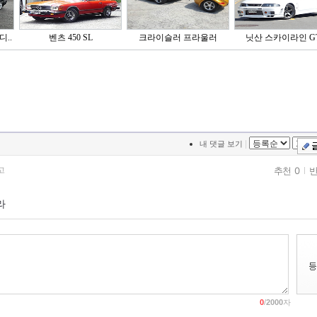
디..
벤츠 450 SL
크라이슬러 프라울러
닛산 스카이라인 G
|
내 댓글 보기
추천 0
반
고
라
0
/
2000
자