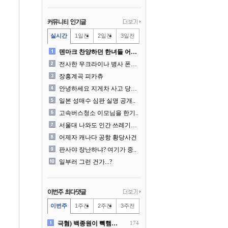
실시간
1일전
2일전
3일전
덴마크 찬양하던 한녀들 어리..
전사한 우크라이나 병사 폰에..
장흥계곡 피카츄
안녕하세요 지게차 사고 당사..
일본 성매수 심판 실명 공개..
고속버스청소 이모님을 한기..
서울대 나와도 인간 쓰레기일..
어제자 캐나다 공항 황당사건
판사야 장난하냐? 여기가 중..
일부러 그런 건가...?
이번주
1주전
2주전
3주전
극혐) 백종원이 빽햄과 함께..
174