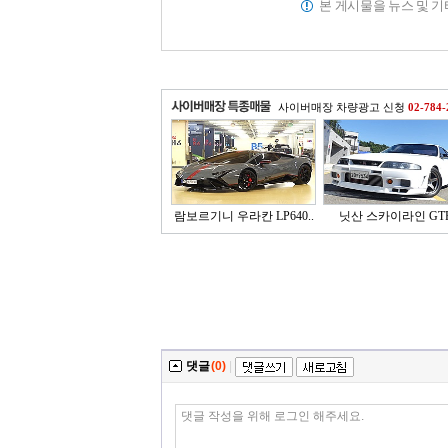
본 게시물을 뉴스 및 
사이버매장 차량광고 신청
02-784-
람보르기니 우라칸 LP640..
닛산 스카이라인 GT
댓글
(0)
|