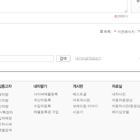
0
/
2000
자
목록
이전페이지
내가쓴글/댓글보기
사이버매물등록
베스트글
내차사진
체차량
국산차등록
자유게시판
자동차동영상
기차량
수입차등록
보배드림 이야기
자동차사진/동영
인차량
매물등록권 구입
시승기
레이싱모델
수/특장차
입차매장
고차시세
종별검색