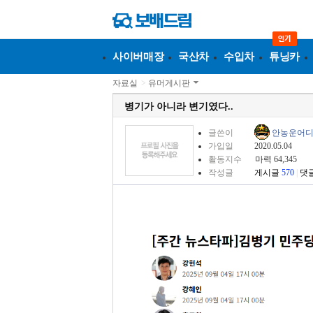
사이버매장
국산차
수입차
튜닝카
자료실
>
유머게시판
병기가 아니라 변기였다..
글쓴이
안농운어
가입일
2020.05.04
활동지수
마력 64,345
작성글
게시글
570
|
댓