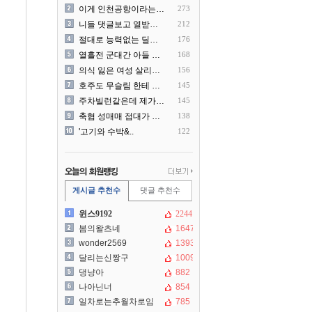
이게 인천공항이라는게 믿겨지..
273
니들 댓글보고 열받아서 집구..
212
절대로 능력없는 딜러를 쓰지..
176
열흘전 군대간 아들 소포(가..
168
의식 잃은 여성 살리려다 성..
156
호주도 무슬림 한테 점령 당..
145
주차빌런같은데 제가 잘못한건..
145
축협 성매매 접대가 더 충격..
138
'고기와 수박&..
122
게시글 추천수
댓글 추천수
윈스9192
2244
봄의왈츠네
1647
wonder2569
1393
달리는신짱구
1009
댕냥아
882
나아닌너
854
일차로는추월차로임
785