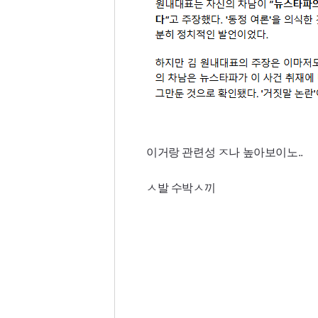
이거랑 관련성 ㅈ나 높아보이노..
ㅅ발 수박ㅅ끼