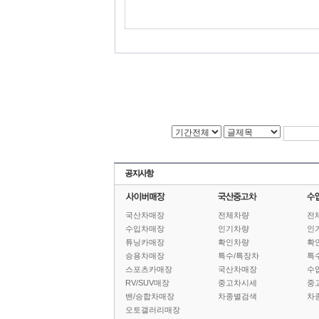
국산차매장
전체차량
전
수입차매장
인기차량
인
튜닝카매장
확인차량
확
승용차매장
특수/특장차
특
스포츠카매장
국산차매장
수
RV/SUV매장
중고차시세
중
밴/승합차매장
차종별검색
차
오토갤러리매장