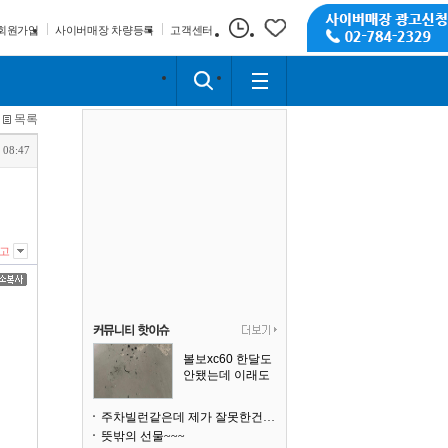
회원가입
사이버매장 차량등록
고객센터
목록
 08:47
고
볼보xc60 한달도
안됐는데 이래도
되나요?
주차빌런같은데 제가 잘못한건가요
뜻밖의 선물~~~