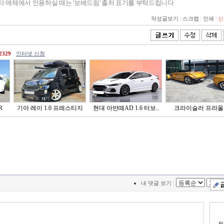
기타 매체에서 인용하실 때는 '보배드림' 출처 표기를 부탁드립니다
작성글보기
|
스크랩
|
인쇄
|
신
2329
인터넷 신청
R
기아 레이 1.0 프레스티지
현대 아반떼AD 1.6 터보..
크라이슬러 프라울
|
내 댓글 보기