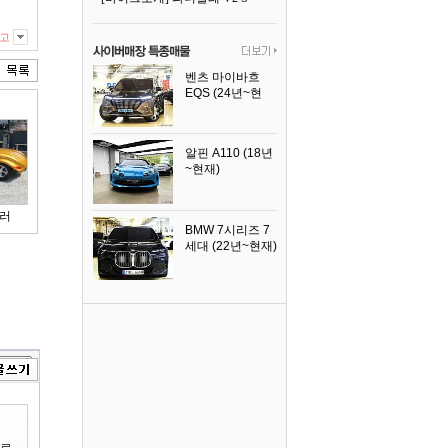
고
벤츠 마이바흐
EQS (24년~현
재)
2024년식
알핀 A110 (18년
~현재)
2021년식
러
BMW 7시리즈 7
세대 (22년~현재)
2025년식