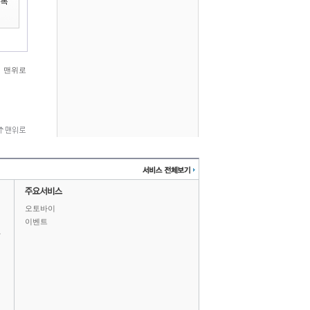
맨위로
오토바이
이벤트
상