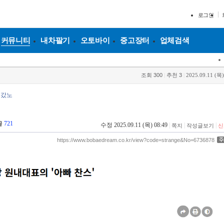
로그인
커뮤니티
내차팔기
오토바이
중고장터
업체검색
조회
300
|
추천
3
|
2025.09.11 (목)
디갔노
글
721
수정 2025.09.11 (목) 08:49
|
|
|
쪽지
작성글보기
신
https://www.bobaedream.co.kr/view?code=strange&No=6736878