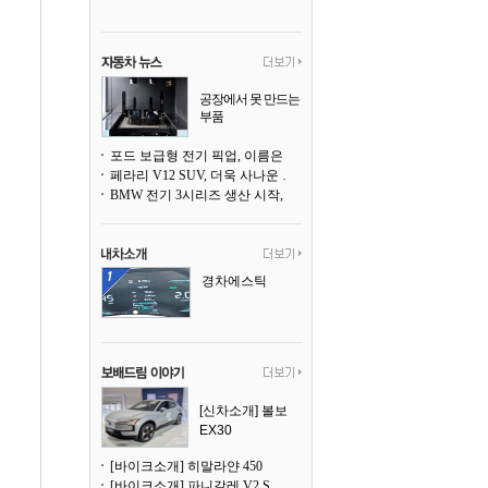
공장에서 못 만드는
부품
3D 프린팅으로 찍
어낸다
포드 보급형 전기 픽업, 이름은 `패덤`
페라리 V12 SUV, 더욱 사나운 얼굴로 돌아온다
BMW 전기 3시리즈 생산 시작, 뮌헨 공장은 전기차 전용으로 전환
경차에스틱
[신차소개] 볼보
EX30
[바이크소개] 히말라얀 450
[바이크소개] 파니갈레 V2 S