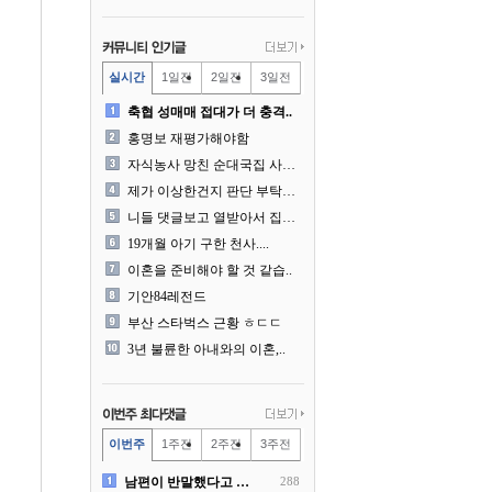
실시간
1일전
2일전
3일전
축협 성매매 접대가 더 충격..
홍명보 재평가해야함
자식농사 망친 순대국집 사장..
제가 이상한건지 판단 부탁드..
니들 댓글보고 열받아서 집구..
19개월 아기 구한 천사....
이혼을 준비해야 할 것 같습..
기안84레전드
부산 스타벅스 근황 ㅎㄷㄷ
3년 불륜한 아내와의 이혼,..
이번주
1주전
2주전
3주전
남편이 반말했다고 똑같이 반..
288