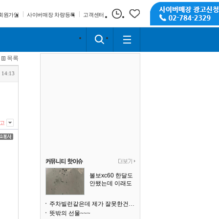
회원가입
사이버매장 차량등록
고객센터
목록
 14:13
고
볼보xc60 한달도
안됐는데 이래도
되나요?
주차빌런같은데 제가 잘못한건가요
뜻밖의 선물~~~