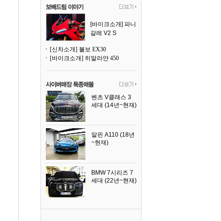
[바이크소개] 파니
갈레 V2 S
[신차소개] 볼보 EX30
[바이크소개] 히말라얀 450
벤츠 V클래스 3
세대 (14년~현재)
2023년식
알핀 A110 (18년
~현재)
2021년식
BMW 7시리즈 7
세대 (22년~현재)
2025년식