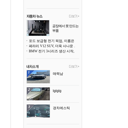
공장에서 못 만드는
부품
3D 프린팅으로 찍
어낸다
포드 보급형 전기 픽업, 이름은 `패덤`
페라리 V12 SUV, 더욱 사나운 얼굴로 돌아온다
BMW 전기 3시리즈 생산 시작, 뮌헨 공장은 전기차 전용으로 전환
매력남
lglglg
경차에스틱