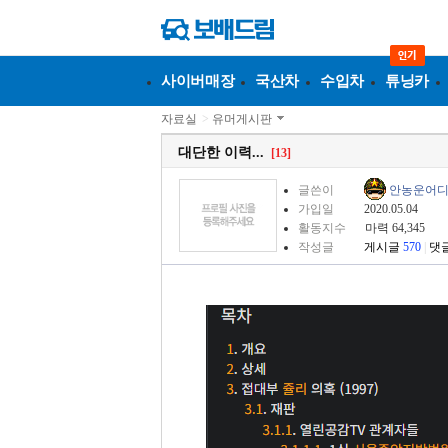
사이버매장
국산차
수입차
튜닝카
자료실
>
유머게시판
대단한 이력...
[13]
글쓴이
안농운어
가입일
2020.05.04
활동지수
마력 64,345
작성글
게시글
570
|
댓