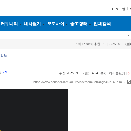
로그인
커뮤니티
내차팔기
오토바이
중고장터
업체검색
조회
14,098
|
추천
143
|
2025.09.15 (월)
디갔노
글
721
수정 2025.09.15 (월) 14:24
|
|
|
쪽지
작성글보기
신
https://www.bobaedream.co.kr/view?code=strange&No=6741076