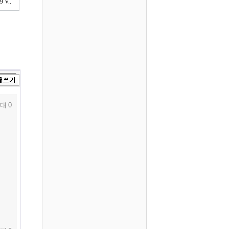
V..
대 0