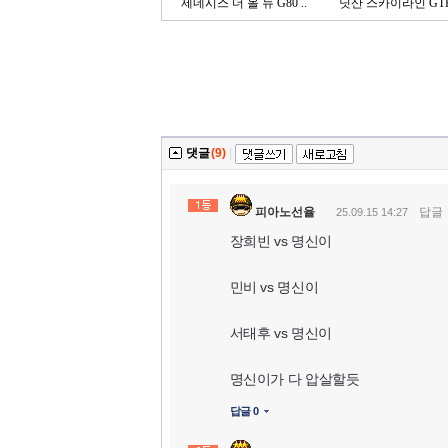
제네시스 더 올 뉴 G80 ..
닛산 스카이라인 GT
댓글
(9)
|
피아노선율
답글
25.09.15 14:27
장희빈 vs 명신이
민비 vs 명신이
서태후 vs 명신이
명신이가 다 압살할듯
답글 0