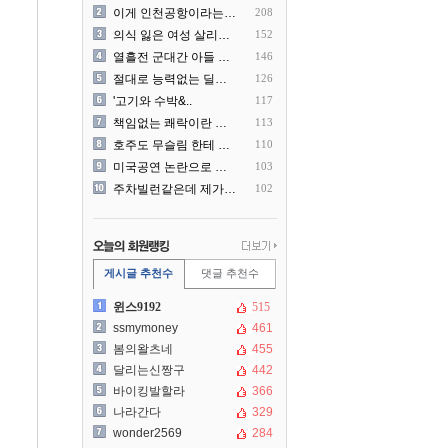
이게 인천공항이라는게 믿겨지..
208
의식 잃은 여성 살리려다 성..
152
열흘전 군대간 아들 소포(가..
146
절대로 능력없는 딜러를 쓰지..
126
'고기와 수박&..
117
책임없는 쾌락이란 말에 빡친..
113
호주도 무슬림 한테 점령 당..
110
미국공연 논란으로 지금 다시..
103
주차빌런같은데 제가 잘못한건..
102
게시글 추천수
댓글 추천수
윈스9192
515
ssmymoney
461
봄의왈츠네
455
달리는신짱구
442
바이킹발할라
366
나라간다
329
wonder2569
284