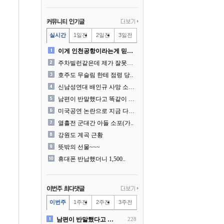
실시간
1일전
2일전
3일전
이게 인천공항이라는게 믿겨지..
주차빌런같은데 제가 잘못한건..
호주도 무슬림 한테 점령 당..
신남성연대 배인규 사망 소식..
남편이 반말했다고 똑같이 반..
미국공연 논란으로 지금 다시..
열흘전 군대간 아들 소포(가..
강원도 계곡 근황
뜻밖의 선물~~~
휴대폰 반납했더니 1,500..
이번주
1주전
2주전
3주전
남편이 반말했다고 똑같이 반..
228