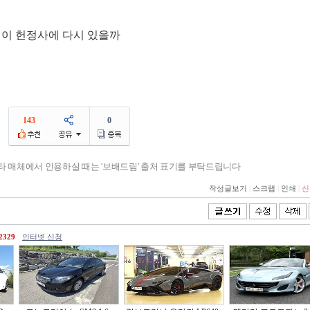
년이 헌정사에 다시 있을까
143
0
기타 매체에서 인용하실 때는 '보배드림' 출처 표기를 부탁드립니다
작성글보기
|
스크랩
|
인쇄
|
신
2329
인터넷 신청