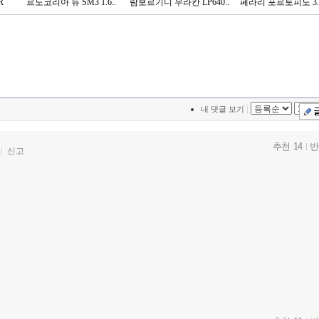
R
르노코리아 뉴 SM3 1.6..
람보르기니 우라칸 LP640..
페라리 포르토피노 3.9 
|
내 댓글 보기
추천 14
반
신고