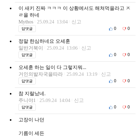
이 새키 진짜 ㅋㅋㅋ 이 상황에서도 해쳐먹을라고 ㅈ
ㄹ을 하네
Mythos
25.09.24 13:04
신고
0
0
답댓글
정말 한심하네요 오세훈
일반거북이
25.09.24 13:06
신고
0
0
답댓글
오세훈 하는 일이 다 그렇지뭐...
거인의발자국을따라
25.09.24 13:19
신고
0
0
답댓글
참 지랄났네.
주니야1
25.09.24 14:04
신고
0
0
답댓글
고장이 나던
기름이 세든