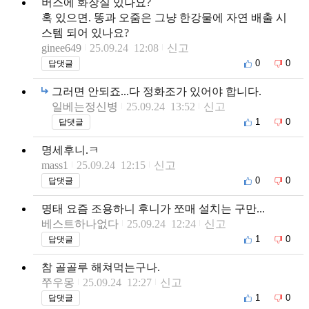
버스에 화장실 있나요?
혹 있으면. 똥과 오줌은 그냥 한강물에 자연 배출 시
스템 되어 있나요?
ginee649
25.09.24 12:08
신고
0
0
답댓글
그러면 안되죠...다 정화조가 있어야 합니다.
일베는정신병
25.09.24 13:52
신고
1
0
답댓글
명세후니.ㅋ
mass1
25.09.24 12:15
신고
0
0
답댓글
명태 요즘 조용하니 후니가 쪼매 설치는 구만...
베스트하나없다
25.09.24 12:24
신고
1
0
답댓글
참 골골루 해쳐먹는구나.
쭈우몽
25.09.24 12:27
신고
1
0
답댓글