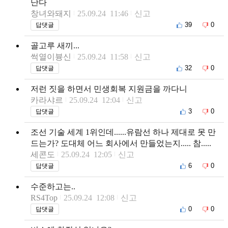
난다
창녀와돼지
25.09.24 11:46
신고
39
0
답댓글
골고루 새끼...
썩열이븅신
25.09.24 11:58
신고
32
0
답댓글
저런 짓을 하면서 민생회복 지원금을 까다니
카라샤르
25.09.24 12:04
신고
3
0
답댓글
조선 기술 세계 1위인데......유람선 하나 제대로 못 만
드는가? 도대체 어느 회사에서 만들었는지..... 참.....
세콘도
25.09.24 12:05
신고
6
0
답댓글
수준하고는..
RS4Top
25.09.24 12:08
신고
0
0
답댓글