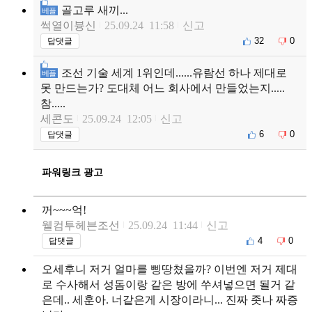
골고루 새끼...
베플
썩열이븅신
25.09.24 11:58
신고
32
0
답댓글
조선 기술 세계 1위인데......유람선 하나 제대로
베플
못 만드는가? 도대체 어느 회사에서 만들었는지.....
참.....
세콘도
25.09.24 12:05
신고
6
0
답댓글
파워링크 광고
꺼~~~억!
웰컴투헤븐조선
25.09.24 11:44
신고
4
0
답댓글
오세후니 저거 얼마를 삥땅쳤을까? 이번엔 저거 제대
로 수사해서 성돔이랑 같은 방에 쑤셔넣으면 될거 같
은데.. 세훈아. 너같은게 시장이라니... 진짜 좃나 짜증