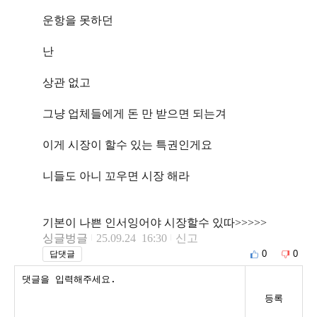
운항을 못하던
난
상관 없고
그냥 업체들에게 돈 만 받으면 되는겨
이게 시장이 할수 있는 특권인게요
니들도 아니 꼬우면 시장 해라
기본이 나쁜 인서잉어야 시장할수 있따>>>>>
싱글벙글
25.09.24 16:30
신고
0
0
답댓글
등록