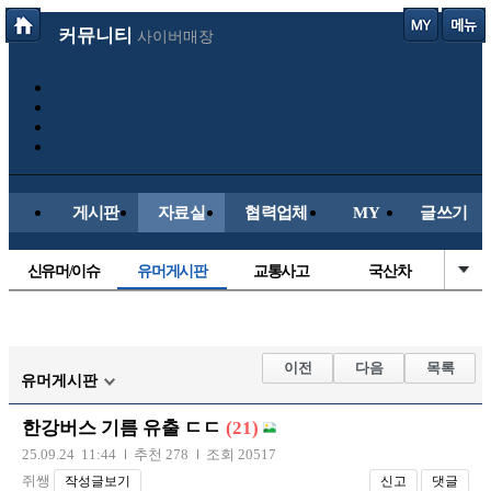
커뮤니티
사이버매장
게시판
자료실
협력업체
MY
글쓰기
신유머/이슈
유머게시판
교통사고
국산차
수입차
내차사진
직찍/특종
자동차사진
후방주의방
레이싱모델
자유사진
군사/무기
이전
다음
목록
유머게시판
트럭/버스
항공/해운/철도
올드카/추억
오토바이
한강버스 기름 유출 ㄷㄷ
(21)
장착시공사진
25.09.24 11:44
추천 278
조회 20517
쥐쌩
작성글보기
신고
댓글