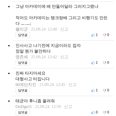
그냥 아카데미에 배 만들어달라 그러지그랬냐
적어도 아카데미는 탱크랑배 그리고 비행기도 만든
다 ㅡ.ㅡ;
팰리군
25.09.24 12:40
신고
1
0
답댓글
인사사고 나기전에 지금이라도 접자
정말 뭔가 불안하다
명존세
25.09.24 12:42
신고
1
0
답댓글
진짜 타지마세요
대형사고 터집니다
60계단치킨
25.09.24 12:45
신고
1
0
답댓글
태균아 후니좀 울려줘
OoDgn11
25.09.24 12:59
신고
0
0
답댓글