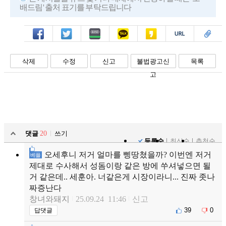
배드림' 출처 표기를 부탁드립니다
페북
트윗
밴드
카톡
카스
복사
스크랩
삭제
수정
신고
불법광고신
목록
고
댓글
20
쓰기
등록순
최신순
추천순
오세후니 저거 얼마를 삥땅쳤을까? 이번엔 저거
베플
제대로 수사해서 성돔이랑 같은 방에 쑤셔넣으면 될
거 같은데.. 세훈아. 너같은게 시장이라니... 진짜 좃나
짜증난다
창녀와돼지
25.09.24 11:46
신고
39
0
답댓글