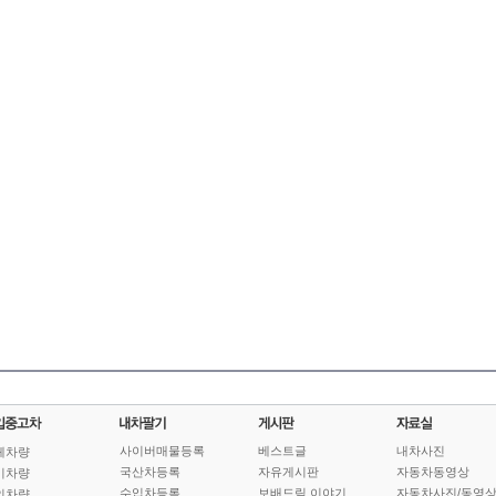
사이버매물등록
베스트글
내차사진
체차량
국산차등록
자유게시판
자동차동영상
기차량
수입차등록
보배드림 이야기
자동차사진/동영
인차량