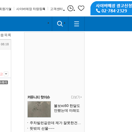
회원가입
사이버매장 차량등록
고객센터
목록
 08:18
고
볼보xc60 한달도
안됐는데 이래도
되나요?
주차빌런같은데 제가 잘못한건가요
뜻밖의 선물~~~