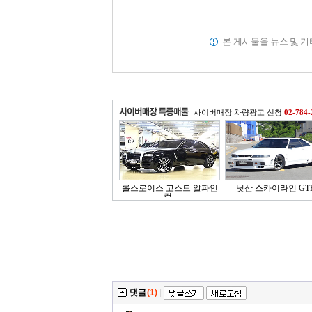
본 게시물을 뉴스 및 
사이버매장 차량광고 신청
02-784-
롤스로이스 고스트 알파인
닛산 스카이라인 GT
컬..
댓글
(1)
|