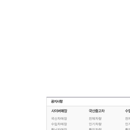
국산차매장
전체차량
전
수입차매장
인기차량
인
튜닝카매장
확인차량
확