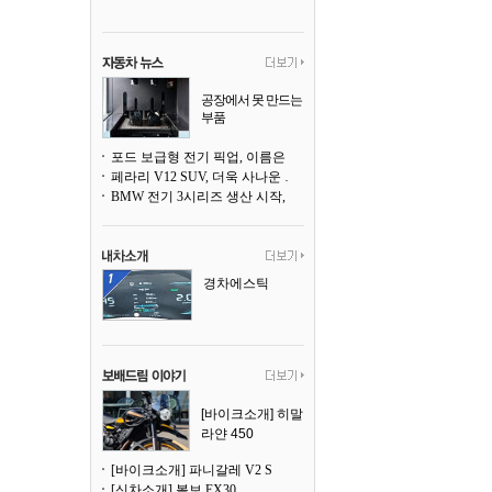
공장에서 못 만드는
부품
3D 프린팅으로 찍
어낸다
포드 보급형 전기 픽업, 이름은 `패덤`
페라리 V12 SUV, 더욱 사나운 얼굴로 돌아온다
BMW 전기 3시리즈 생산 시작, 뮌헨 공장은 전기차 전용으로 전환
경차에스틱
[바이크소개] 히말
라얀 450
[바이크소개] 파니갈레 V2 S
[신차소개] 볼보 EX30