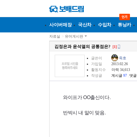
사이버매장
국산차
수입차
튜닝카
자료실
>
유머게시판
김정은과 윤석열의 공통점은?
[1]
글쓴이
죽호
가입일
2013.02.26
활동지수
마력 34,613
작성글
게시글
97
|
댓글
와이프가 OO출신이다.
반박시 내 말이 맞음.