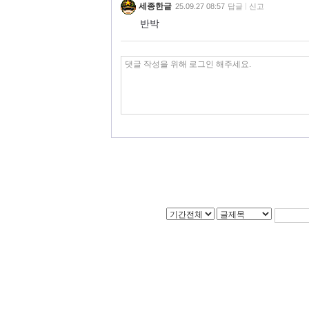
세종한글
25.09.27 08:57
답글
신고
반박