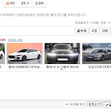
기타 매체에서 인용하실 때는 '보배드림' 출처 표기를 부탁드립니다
작성글보기
|
스크랩
|
인쇄
|
신
2329
인터넷 신청
R
현대 아반떼AD 1.6 터보..
현대 더 뉴 그랜저 하이브
닛산 GT-R 3.8 R3
리..
|
내 댓글 보기