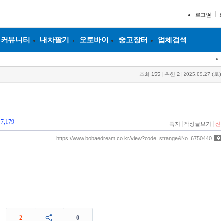
로그인
커뮤니티
내차팔기
오토바이
중고장터
업체검색
조회
155
|
추천
2
|
2025.09.27 (토)
7,179
|
|
쪽지
작성글보기
신
https://www.bobaedream.co.kr/view?code=strange&No=6750440
2
0