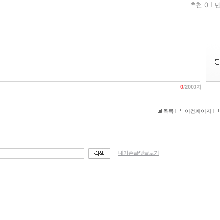
추천 0
반
0
/
2000
자
목록
이전페이지
내가쓴글/댓글보기