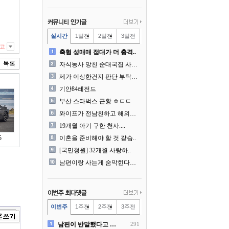
실시간
1일전
2일전
3일전
고
축협 성매매 접대가 더 충격..
자식농사 망친 순대국집 사장..
제가 이상한건지 판단 부탁드..
기안84레전드
부산 스타벅스 근황 ㅎㄷㄷ
와이프가 전남친하고 해외여행..
19개월 아기 구한 천사....
5
이혼을 준비해야 할 것 같습..
[국민청원] 32개월 사랑하..
남편이랑 사는게 숨막힌다는 ..
이번주
1주전
2주전
3주전
남편이 반말했다고 똑같이 반..
291