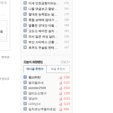
대 0
이게 인천공항이라는게 믿겨지..
276
니들 댓글보고 열받아서 집구..
241
절대로 능력없는 딜러를 쓰지..
179
축협 성매매 접대가 더 충격..
169
열흘전 군대간 아들 소포(가..
168
교도소 에어컨 설치 논란....
163
의식 잃은 여성 살리려다 성..
156
부산 스타벅스 근황 ㅎㄷㄷ
153
호주도 무슬림 한테 점령 당..
147
맨위로
게시글 추천수
댓글 추천수
윈스9192
3388
봄의왈츠네
2197
wonder2569
2026
달리는신짱구
1205
댕냥아
1161
나아닌너
1126
일차로는추월차로임
998