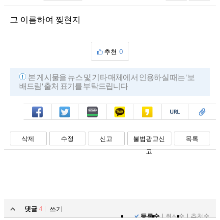
그 이름하여 찢현지
추천
0
본 게시물을 뉴스 및 기타 매체에서 인용하실 때는 '보
배드림' 출처 표기를 부탁드립니다
페북
트윗
밴드
카톡
카스
복사
스크랩
삭제
수정
신고
불법광고신
목록
고
댓글
4
쓰기
등록순
최신순
추천순