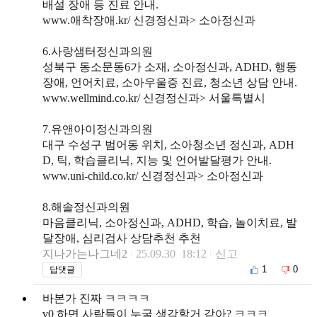
배설 장애 등 진료 안내.
www.애착장애.kr/ 신경정신과> 소아정신과
6.사랑샘터정신과의원
성북구 동소문동6가 소재, 소아정신과, ADHD, 행동
장애, 언어치료, 소아우울증 진료, 청소년 상담 안내.
www.wellmind.co.kr/ 신경정신과> 서울특별시
7.유앤아이정신과의원
대구 수성구 범어동 위치, 소아청소년 정신과, ADH
D, 틱, 학습클리닉, 지능 및 언어발달평가 안내.
www.uni-child.co.kr/ 신경정신과> 소아정신과
8.해솔정신과의원
마음클리닉, 소아정신과, ADHD, 학습, 놀이치료, 발
달장애, 심리검사 상담추천 추천
지나가는나그네2
25.09.30 18:12
신고
1
0
답댓글
바본가 진짜 ㅋㅋㅋㅋ
v0 하면 사람들이 누굴 생각할거 같아? ㅋㅋㅋ