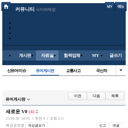
커뮤니티
사이버매장
게시판
자료실
협력업체
MY
글쓰기
신유머/이슈
유머게시판
교통사고
국산차
수입차
내차사진
직찍/특종
자동차사진
후방주의방
레이싱모델
자유사진
군사/무기
이전
다음
목록
유머게시판
트럭/버스
항공/해운/철도
올드카/추억
오토바이
새로운 V0
(4)
장착시공사진
25.09.30 18:05
추천 0
조회 211
혜경궁죄명
작성글보기
신고
댓글