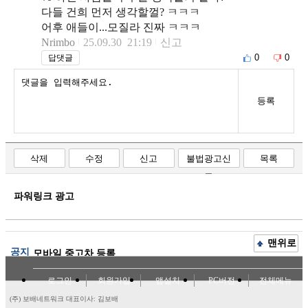
다들 건희 먼저 생각할껄? ㅋㅋㅋ
어후 애들이...모질라 진짜 ㅋㅋㅋ
Nrimbo
25.09.30 21:19
신고
0
0
답댓글
등록
삭제
수정
신고
불법광고신
목록
고
파워링크 광고
맨위로
공지
모바일 중고차 등록
로그인
회원가입
앱설치
PC버전
전체메뉴
(주) 보배네트워크 대표이사: 김보배