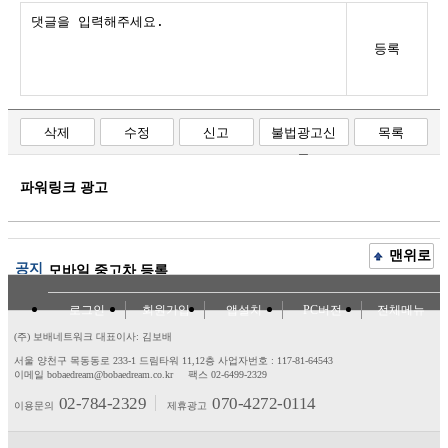
등록
삭제
수정
신고
불법광고신
목록
고
파워링크 광고
맨위로
공지
모바일 중고차 등록
로그인
회원가입
앱설치
PC버전
전체메뉴
(주) 보배네트워크 대표이사: 김보배
서울 양천구 목동동로 233-1 드림타워 11,12층
사업자번호 : 117-81-64543
이메일 bobaedream@bobaedream.co.kr
팩스 02-6499-2329
02-784-2329
070-4272-0114
이용문의
제휴광고