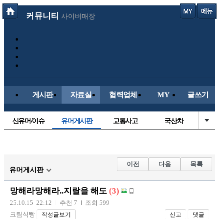
커뮤니티
사이버매장
게시판
자료실
협력업체
MY
글쓰기
신유머/이슈
유머게시판
교통사고
국산차
수입차
내차사진
직찍/특종
자동차사진
후방주의방
레이싱모델
자유사진
군사/무기
이전
다음
목록
유머게시판
트럭/버스
항공/해운/철도
올드카/추억
오토바이
망해라망해라..지랄을 해도
(3)
장착시공사진
25.10.15 22:12
추천 7
조회 599
크림식빵
작성글보기
신고
댓글