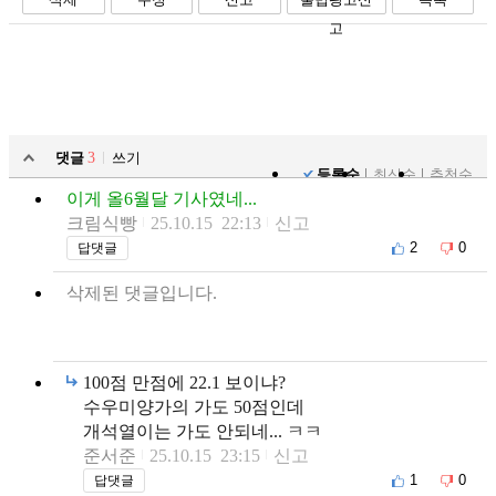
고
댓글
3
쓰기
등록순
최신순
추천순
이게 올6월달 기사였네...
크림식빵
25.10.15 22:13
신고
2
0
답댓글
삭제된 댓글입니다.
100점 만점에 22.1 보이냐?
수우미양가의 가도 50점인데
개석열이는 가도 안되네... ㅋㅋ
준서준
25.10.15 23:15
신고
1
0
답댓글