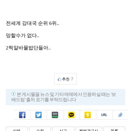
전세계 강대국 순위 6위..
망할수가 없다..
2찍알바물밥단들아..
추천
7
본 게시물을 뉴스 및 기타 매체에서 인용하실 때는 '보
배드림' 출처 표기를 부탁드립니다
페북
트윗
밴드
카톡
카스
복사
스크랩
삭제
수정
신고
불법광고신
목록