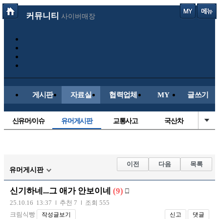
커뮤니티
사이버매장
게시판
자료실
협력업체
MY
글쓰기
신유머/이슈
유머게시판
교통사고
국산차
수입차
내차사진
직찍/특종
자동차사진
후방주의방
레이싱모델
자유사진
군사/무기
이전
다음
목록
유머게시판
트럭/버스
항공/해운/철도
올드카/추억
오토바이
신기하네...그 애가 안보이네
(9)
장착시공사진
25.10.16 13:37
추천 7
조회 555
크림식빵
작성글보기
신고
댓글