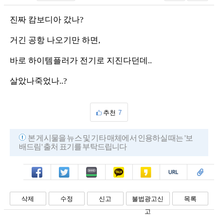
진짜 캄보디아 갔나?
거긴 공항 나오기만 하면,
바로 하이템플러가 전기로 지진다던데..
살았나죽었나..?
추천
7
본 게시물을 뉴스 및 기타 매체에서 인용하실 때는 '보
배드림' 출처 표기를 부탁드립니다
페북
트윗
밴드
카톡
카스
복사
스크랩
삭제
수정
신고
불법광고신
목록
고