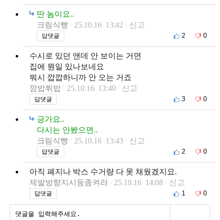
딴 놈이요..
크림식빵
25.10.16 13:42
신고
2
0
답댓글
수시로 있던 앤데 안 보이는 거면
집에 뭔일 있나보네요
뭐시 깝깝하니까 안 오는 거죠
깜밥튀밥
25.10.16 13:40
신고
3
0
답댓글
긍가요..
다시는 안봤으면..
크림식빵
25.10.16 13:43
신고
2
0
답댓글
아직 폐지나 박스 수거량 다 못 채웠겠지요.
제발방향지시등좀켜라
25.10.16 14:08
신고
1
0
답댓글