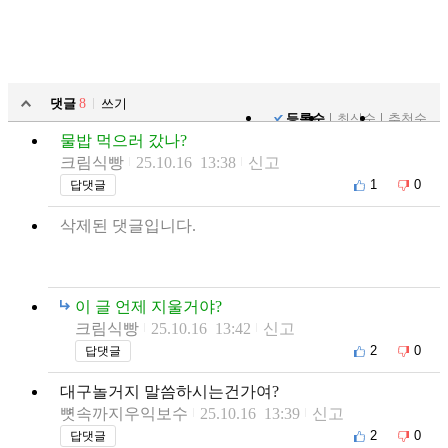
댓글
8
쓰기
등록순
최신순
추천순
물밥 먹으러 갔나?
크림식빵
25.10.16 13:38
신고
1
0
답댓글
삭제된 댓글입니다.
이 글 언제 지울거야?
크림식빵
25.10.16 13:42
신고
2
0
답댓글
대구놀거지 말씀하시는건가여?
뼛속까지우익보수
25.10.16 13:39
신고
2
0
답댓글