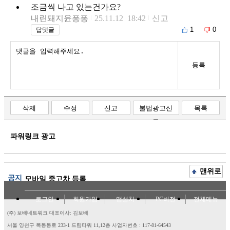
조금씩 나고 있는건가요?
내린돼지윤퐁퐁
25.11.12 18:42
신고
1
0
답댓글
등록
삭제
수정
신고
불법광고신
목록
고
파워링크 광고
맨위로
공지
모바일 중고차 등록
로그인
회원가입
앱설치
PC버전
전체메뉴
(주) 보배네트워크 대표이사: 김보배
서울 양천구 목동동로 233-1 드림타워 11,12층
사업자번호 : 117-81-64543