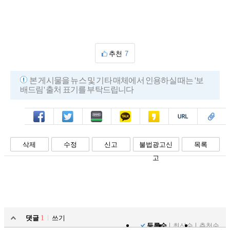
추천
7
본 게시물을 뉴스 및 기타 매체에서 인용하실 때는 '보
배드림' 출처 표기를 부탁드립니다
페북
트윗
밴드
카톡
카스
복사
스크랩
삭제
수정
신고
불법광고신
목록
고
댓글
1
쓰기
등록순
최신순
추천순