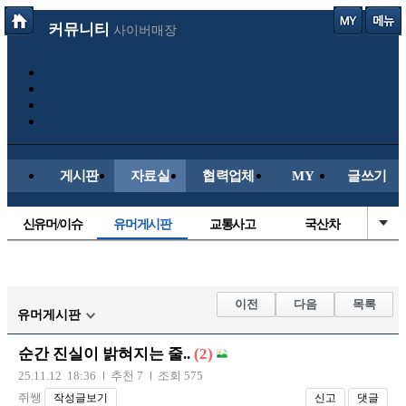
커뮤니티
사이버매장
게시판
자료실
협력업체
MY
글쓰기
신유머/이슈
유머게시판
교통사고
국산차
수입차
내차사진
직찍/특종
자동차사진
후방주의방
레이싱모델
자유사진
군사/무기
이전
다음
목록
유머게시판
트럭/버스
항공/해운/철도
올드카/추억
오토바이
순간 진실이 밝혀지는 줄..
(2)
장착시공사진
25.11.12 18:36
추천 7
조회 575
쥐쌩
작성글보기
신고
댓글