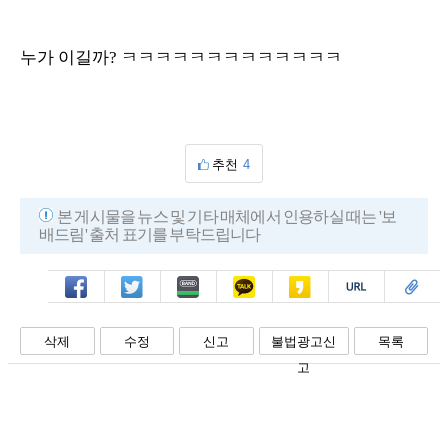
누가 이길까? ㅋㅋㅋㅋㅋㅋㅋㅋㅋㅋㅋㅋㅋ
추천
4
본 게시물을 뉴스 및 기타 매체에서 인용하실 때는 '보
배드림' 출처 표기를 부탁드립니다
페북
트윗
밴드
카톡
카스
복사
스크랩
삭제
수정
신고
불법광고신
목록
고