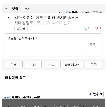
댓글
1
쓰기
등록순
최신순
추천순
일단 이기는 편도 우리편 안시켜줌+_+
워메참말로
25.11.19 14:09
신고
0
0
답댓글
등록
삭제
수정
신고
불법광고신
목록
고
파워링크 광고
맨위로
공지
모바일 중고차 등록
로그인
회원가입
앱설치
PC버전
전체메뉴