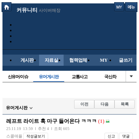
커뮤니티
사이버매장
게시판
자료실
협력업체
MY
글쓰기
신유머/이슈
유머게시판
교통사고
국산차
수입차
내차사진
직찍/특종
자동차사진
후방주의방
레이싱모델
자유사진
군사/무기
이전
다음
목록
유머게시판
트럭/버스
항공/해운/철도
올드카/추억
오토바이
레프트 라이트 훅 마구 들어온다 ㅋㅋㅋ
(1)
장착시공사진
25.11.19 13:59
추천 4
조회 605
스콜애플
작성글보기
신고
댓글