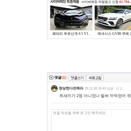
사이버매장 차량광고 신청
02-784-
페라리 푸로산게 6.5 V1..
제네시스 GV80 쿠페 2.
댓글
(1)
|
창당한다전해라
25.11.28 15:43
답글
신고
쥐새끼가 2등 아니었나 벌써 까먹었어 쥐