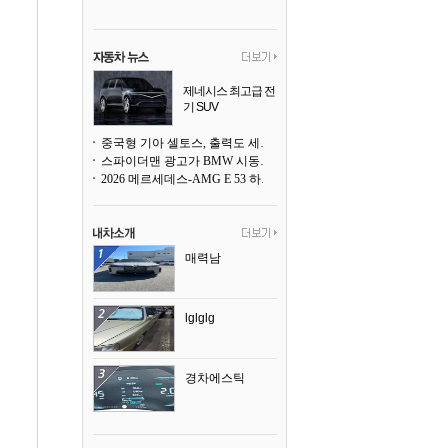
제네시스 최고급 전
기 SUV
곧 베일을 벗는다
중국형 기아 셀토스, 출력도 세지고 27인치 초대형 디스플레이까지
스파이더맨 광고가 BMW 시동화면을 점령하다, 오너들은 불만
2026 메르세데스-AMG E 53 하이브리드 왜건 시승기
매력남
lglglg
경차에스틱