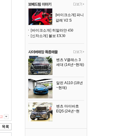
[바이크소개] 파니
갈레 V2 S
[바이크소개] 히말라얀 450
[신차소개] 볼보 EX30
벤츠 V클래스 3
세대 (14년~현재)
2023년식
알핀 A110 (18년
~현재)
2021년식
벤츠 마이바흐
EQS (24년~현
재)
고
2024년식