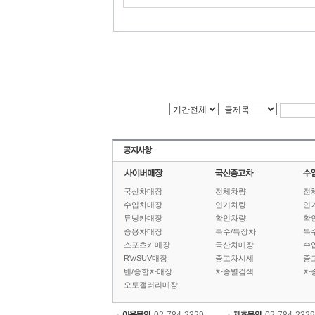
국산차매장
전체차량
전
수입차매장
인기차량
인
튜닝카매장
확인차량
확
승용차매장
특수/특장차
특
스포츠카매장
국산차매장
수
RV/SUV매장
중고차시세
중
밴/승합차매장
차종별검색
차
오토갤러리매장