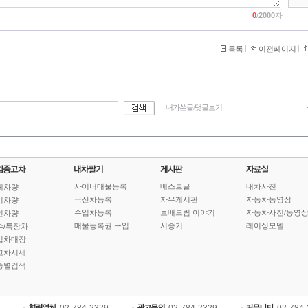
0
/
2000
자
목록
이전페이지
내가쓴글/댓글보기
사이버매물등록
베스트글
내차사진
체차량
국산차등록
자유게시판
자동차동영상
기차량
수입차등록
보배드림 이야기
자동차사진/동영
인차량
매물등록권 구입
시승기
레이싱모델
수/특장차
입차매장
고차시세
종별검색