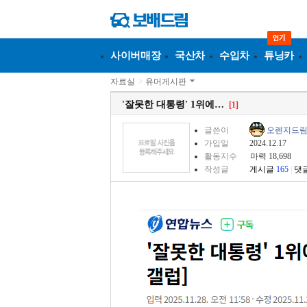
사이버매장
국산차
수입차
튜닝카
자료실
>
유머게시판
'잘못한 대통령' 1위에…
[1]
글쓴이
오렌지드림i
가입일
2024.12.17
활동지수
마력 18,698
작성글
게시글
165
|
댓