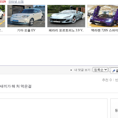
2329
인터넷 신청
..
기아 쏘울 EV
페라리 포르토피노 3.9 V..
맥라렌 720S 스파
|
내 댓글 보기
추천 0
반
새끼가 해 처 먹은걸