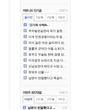
실시간
1일전
2일전
3일전
'고기와 수박&..
주차빌런같은데 제가 잘못한건..
이게 인천공항이라는게 믿겨지..
의식 잃은 여성 살리려다 성..
열흘전 군대간 아들 소포(가..
호주도 무슬림 한테 점령 당..
미국공연 논란으로 지금 다시..
신남성연대 배인규 사망 소식..
뜻밖의 선물~~~
남편이 반말했다고 똑같이 반..
이번주
1주전
2주전
3주전
남편이 반말했다고 똑같이 반..
135