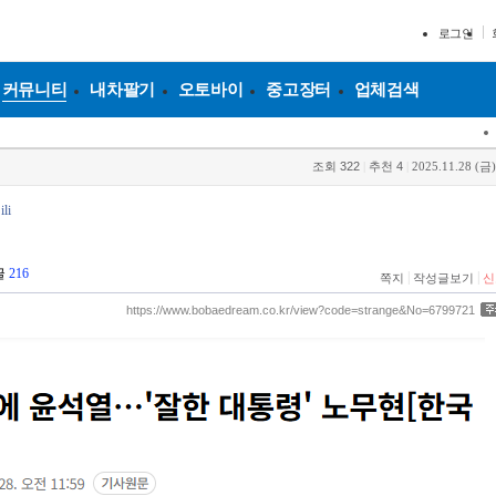
로그인
커뮤니티
내차팔기
오토바이
중고장터
업체검색
조회
322
|
추천
4
|
2025.11.28 (금)
li
글
216
|
|
쪽지
작성글보기
신
https://www.bobaedream.co.kr/view?code=strange&No=6799721