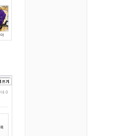
이더
대 0