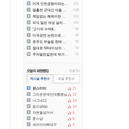
이게 인천공항이라는게 믿겨지..
121
열흘전 군대간 아들 소포(가..
118
책임없는 쾌락이란 말에 빡친..
115
의식 잃은 여성 살리려다 성..
115
'고기와 수박&..
93
미국공연 논란으로 지금 다시..
78
호주도 무슬림 한테 점령 당..
78
절대로 50대이상의 딜러를 ..
76
주차빌런같은데 제가 잘못한건..
75
게시글 추천수
댓글 추천수
윈스9192
25
그리운문재인대통령님
12
나그네11
10
림드qhqo
10
자본을넘어서
8
훈스남
6
세아이아빠대구
5