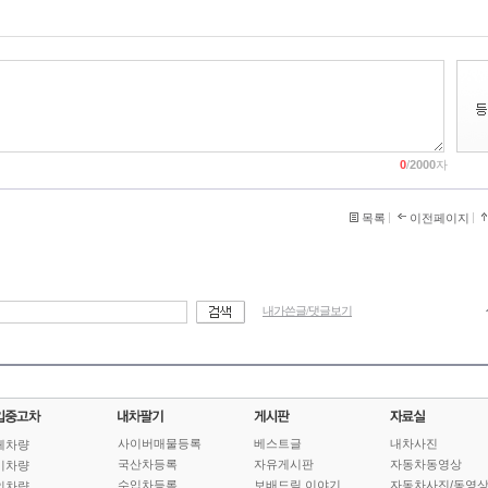
0
/
2000
자
목록
이전페이지
내가쓴글/댓글보기
사이버매물등록
베스트글
내차사진
체차량
국산차등록
자유게시판
자동차동영상
기차량
수입차등록
보배드림 이야기
자동차사진/동영
인차량