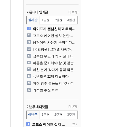
실시간
1일전
2일전
3일전
와이프가 전남친하고 해외여행..
교도소 에어컨 설치 논란....
남편이랑 사는게 숨막힌다는 ..
[국민청원] 32개월 사랑하..
성폭행 무고죄 싹다 전과자 ..
이혼을 준비해야 할 것 같습..
여친 본가 갔다가 충격 먹은..
40년모은 22억 다날렸다
자칭 경주 촌놈들의 국내 여..
가석방 추진 ㄷㄷ
이번주
1주전
2주전
3주전
교도소 에어컨 설치 논란....
212