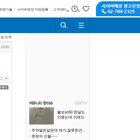
회원가입
사이버매장 차량등록
고객센터
목록
 19:05
고
볼보xc60 한달도
안됐는데 이래도
되나요?
주차빌런같은데 제가 잘못한건가요
뜻밖의 선물~~~