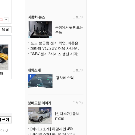
고
공장에서 못 만드는
부품
3D 프린팅으로 찍
어낸다
포드 보급형 전기 픽업, 이름은 `패덤`
페라리 V12 SUV, 더욱 사나운 얼굴로 돌아온다
BMW 전기 3시리즈 생산 시작, 뮌헨 공장은 전기차 전용으로 전환
러
경차에스틱
[신차소개] 볼보
EX30
[바이크소개] 히말라얀 450
대 0
[바이크소개] 파니갈레 V2 S