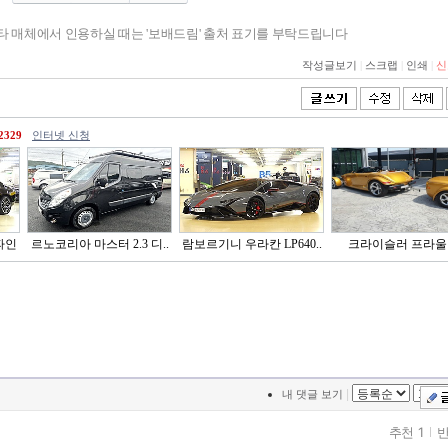
기타 매체에서 인용하실 때는 '보배드림' 출처 표기를 부탁드립니다
작성글보기
|
스크랩
|
인쇄
|
신
2329
인터넷 신청
파인
르노코리아 마스터 2.3 디..
람보르기니 우라칸 LP640..
크라이슬러 프라울
|
내 댓글 보기
추천 1
반