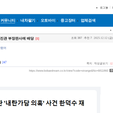
로그인
커뮤니티
내차팔기
오토바이
중고장터
업체검색
조회
387
|
추천
7
|
2025.12.12 (금)
이진관 부장판사에 배당
[1]
걸렸어
글
247
|
|
쪽지
작성글보기
신
https://www.bobaedream.co.kr/view?code=strange&No=6811860