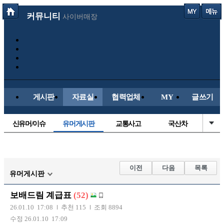
커뮤니티
사이버매장
게시판
자료실
협력업체
MY
글쓰기
신유머/이슈
유머게시판
교통사고
국산차
수입차
내차사진
직찍/특종
자동차사진
후방주의방
레이싱모델
자유사진
군사/무기
이전
다음
목록
유머게시판
트럭/버스
항공/해운/철도
올드카/추억
오토바이
보배드림 계급표
(52)
장착시공사진
26.01.10 17:08
추천 115
조회 8894
수정 26.01.10 17:09