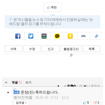
추천
115
본 게시물을 뉴스 및 기타 매체에서 인용하실 때는 '보
배드림' 출처 표기를 부탁드립니다
페북
트윗
밴드
카톡
카스
복사
스크랩
삭제
수정
신고
불법광고신
목록
고
댓글
52
쓰기
등록순
최신순
추천순
준장(진) 축하드립니다.
베플
찢어진썩렬
26.01.10 17:11
신고
5
1
답댓글
1