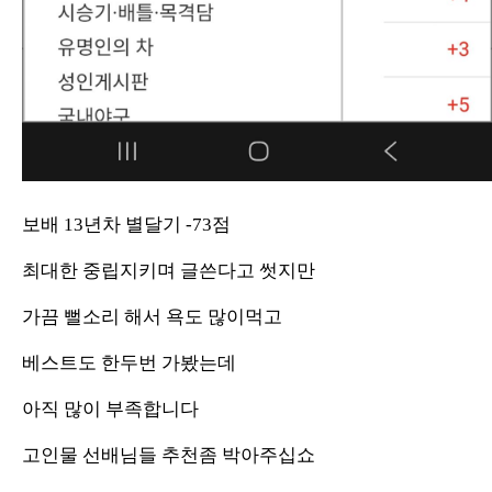
보배 13년차 별달기 -73점
최대한 중립지키며 글쓴다고 썻지만
가끔 뻘소리 해서 욕도 많이먹고
베스트도 한두번 가봤는데
아직 많이 부족합니다
고인물 선배님들 추천좀 박아주십쇼