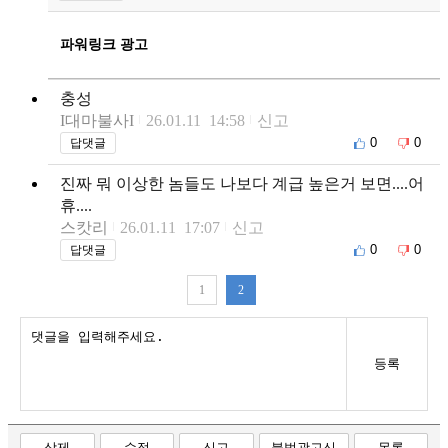
파워링크 광고
충성
I대마불사I
26.01.11 14:58
신고
0
0
답댓글
진짜 뭐 이상한 놈들도 나보다 계급 높은거 보면....어
휴....
스캇리
26.01.11 17:07
신고
0
0
답댓글
1
2
등록
삭제
수정
신고
불법광고신
목록