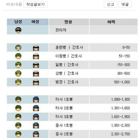
바보네용
작성글보기
신고
댓글