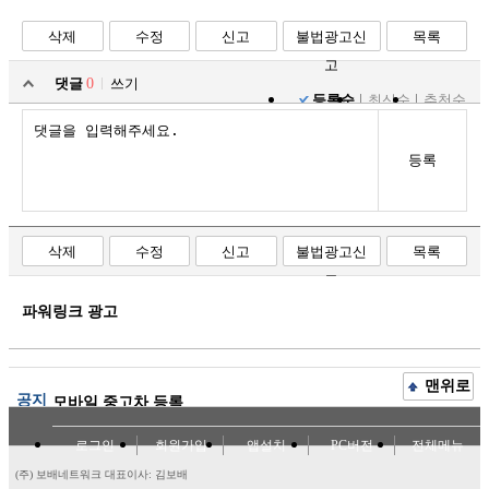
삭제
수정
신고
불법광고신
목록
고
댓글
0
쓰기
등록순
최신순
추천순
등록
삭제
수정
신고
불법광고신
목록
고
파워링크 광고
맨위로
공지
모바일 중고차 등록
로그인
회원가입
앱설치
PC버전
전체메뉴
(주) 보배네트워크 대표이사: 김보배