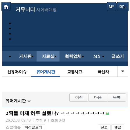
커뮤니티
사이버매장
게시판
자료실
협력업체
MY
글쓰기
신유머/이슈
유머게시판
교통사고
국산차
수입차
내차사진
직찍/특종
자동차사진
후방주의방
레이싱모델
자유사진
군사/무기
이전
다음
목록
유머게시판
트럭/버스
항공/해운/철도
올드카/추억
오토바이
2찍들 어제 하루 설렜냐? ㅋㅋㅋㅋㅋㅋㅋㅋㅋ
장착시공사진
26.02.03 09:43
추천 9
조회 343
스콜애플
작성글보기
신고
댓글