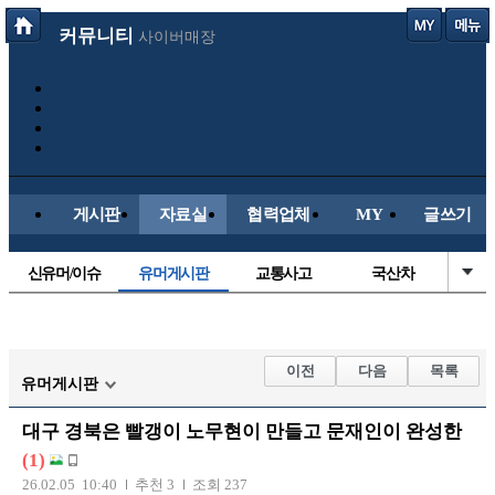
커뮤니티
사이버매장
게시판
자료실
협력업체
MY
글쓰기
신유머/이슈
유머게시판
교통사고
국산차
수입차
내차사진
직찍/특종
자동차사진
후방주의방
레이싱모델
자유사진
군사/무기
이전
다음
목록
유머게시판
트럭/버스
항공/해운/철도
올드카/추억
오토바이
대구 경북은 빨갱이 노무현이 만들고 문재인이 완성한
장착시공사진
(1)
26.02.05 10:40
추천 3
조회 237