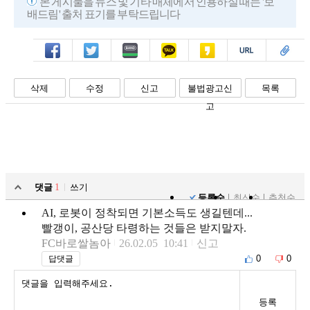
본 게시물을 뉴스 및 기타 매체에서 인용하실 때는 '보
배드림' 출처 표기를 부탁드립니다
페북
트윗
밴드
카톡
카스
복사
스크랩
삭제
수정
신고
불법광고신
목록
고
댓글
1
쓰기
등록순
최신순
추천순
AI, 로봇이 정착되면 기본소득도 생길텐데...
빨갱이, 공산당 타령하는 것들은 받지말자.
FC바로쌀놈아
26.02.05 10:41
신고
0
0
답댓글
등록