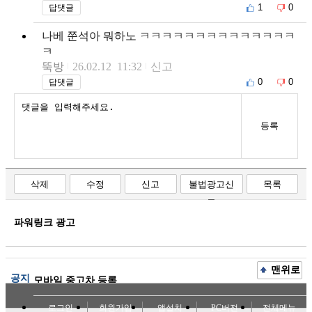
1
0
답댓글
나베 쭌석아 뭐하노 ㅋㅋㅋㅋㅋㅋㅋㅋㅋㅋㅋㅋㅋㅋ
ㅋ
뚝방
26.02.12 11:32
신고
0
0
답댓글
등록
삭제
수정
신고
불법광고신
목록
고
파워링크 광고
맨위로
공지
모바일 중고차 등록
로그인
회원가입
앱설치
PC버전
전체메뉴