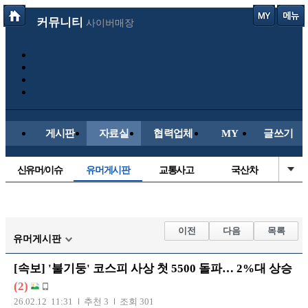
커뮤니티
사이버매장
게시판
자료실
협력업체
MY
글쓰기
신유머/이슈
유머게시판
교통사고
국산차
수입차
내차사진
직찍/특종
자동차사진
후방주의방
레이싱모델
자유사진
군사/무기
이전
다음
목록
유머게시판
트럭/버스
항공/해운/철도
올드카/추억
오토바이
[속보] '불기둥' 코스피 사상 첫 5500 돌파… 2%대 상승
장착시공사진
(2)
26.02.12 11:31
추천 3
조회 301