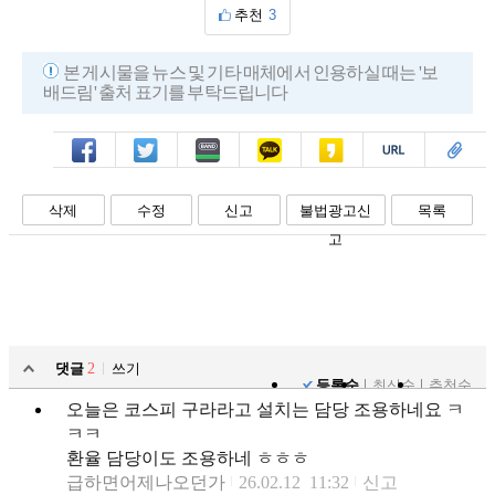
추천
3
본 게시물을 뉴스 및 기타 매체에서 인용하실 때는 '보
배드림' 출처 표기를 부탁드립니다
페북
트윗
밴드
카톡
카스
복사
스크랩
삭제
수정
신고
불법광고신
목록
고
댓글
2
쓰기
등록순
최신순
추천순
오늘은 코스피 구라라고 설치는 담당 조용하네요 ㅋ
ㅋㅋ
환율 담당이도 조용하네 ㅎㅎㅎ
급하면어제나오던가
26.02.12 11:32
신고