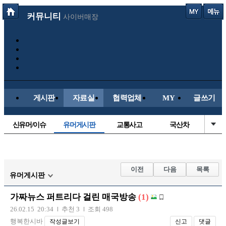
커뮤니티
사이버매장
게시판
자료실
협력업체
MY
글쓰기
신유머/이슈
유머게시판
교통사고
국산차
수입차
내차사진
직찍/특종
자동차사진
후방주의방
레이싱모델
자유사진
군사/무기
이전
다음
목록
유머게시판
트럭/버스
항공/해운/철도
올드카/추억
오토바이
가짜뉴스 퍼트리다 걸린 매국방송
(1)
장착시공사진
26.02.15 20:34
추천 3
조회 498
행복한시바
작성글보기
신고
댓글