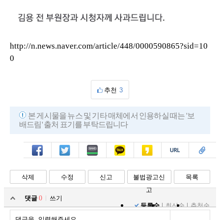
http://n.news.naver.com/article/448/0000590865?sid=10
0
추천
3
본 게시물을 뉴스 및 기타 매체에서 인용하실 때는 '보
배드림' 출처 표기를 부탁드립니다
페북
트윗
밴드
카톡
카스
복사
스크랩
삭제
수정
신고
불법광고신
목록
고
댓글
0
쓰기
등록순
최신순
추천순