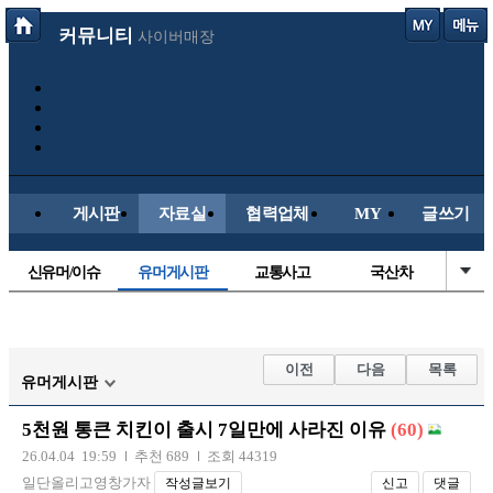
커뮤니티
사이버매장
게시판
자료실
협력업체
MY
글쓰기
신유머/이슈
유머게시판
교통사고
국산차
수입차
내차사진
직찍/특종
자동차사진
후방주의방
레이싱모델
자유사진
군사/무기
이전
다음
목록
유머게시판
트럭/버스
항공/해운/철도
올드카/추억
오토바이
5천원 통큰 치킨이 출시 7일만에 사라진 이유
(60)
장착시공사진
26.04.04 19:59
추천 689
조회 44319
일단올리고영창가자
작성글보기
신고
댓글