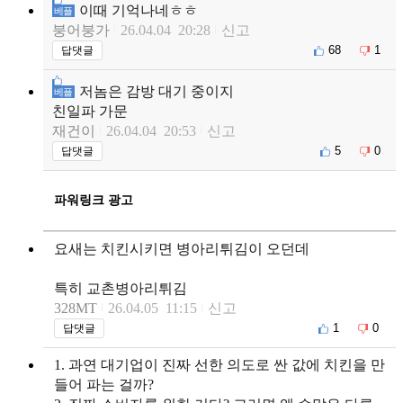
이때 기억나네ㅎㅎ
베플
붕어붕가
26.04.04 20:28
신고
68
1
답댓글
저놈은 감방 대기 중이지
베플
친일파 가문
재건이
26.04.04 20:53
신고
5
0
답댓글
파워링크 광고
요새는 치킨시키면 병아리튀김이 오던데
특히 교촌병아리튀김
328MT
26.04.05 11:15
신고
1
0
답댓글
1. 과연 대기업이 진짜 선한 의도로 싼 값에 치킨을 만
들어 파는 걸까?