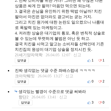
2. 진짜 소비자를 위한 거다? 그러면 왜 수많은 다른
상품은 싸게 안 팔까? 마음만 먹으면 되는데.
3. 결국은 손님을 유인하기 위한 떡밥 아닐까? 치킨
팔아서 마진은 없더라도 광고비는 굳는 거지.
그리고 치킨 원가에 대한 논란도 일으켰으니 나름대
로 폭발력 있는 마케팅이고.
4. 저러한 상술은 대기업의 횡포, 혹은 변칙적 상술로
볼 수 있는데 뚜렷하게 불법은 아닌 듯 하고.
결국 치킨을 사먹고 말고는 소비자들 선택인데 기존
치킨집의 원성이 대기업 상술을 정지시킨 듯.
21세기양자역학
26.04.05 12:07
신고
1
1
답댓글
진짜 생각없는 댓글 수준 좌배스럽네 ㅋㅋㅋㅋ
크아악퉤잇
26.04.05 13:27
신고
0
2
답댓글
생각있는 빨갱이 수준으로 댓글 써봐라
향단2
26.04.05 13:41
신고
3
0
답댓글