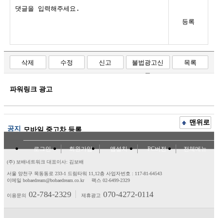
등록
삭제
수정
신고
불법광고신
목록
고
파워링크 광고
맨위로
공지
모바일 중고차 등록
로그인
회원가입
앱설치
PC버전
전체메뉴
(주) 보배네트워크 대표이사: 김보배
서울 양천구 목동동로 233-1 드림타워 11,12층
사업자번호 : 117-81-64543
이메일 bobaedream@bobaedream.co.kr
팩스 02-6499-2329
02-784-2329
070-4272-0114
이용문의
제휴광고