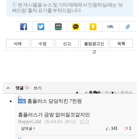
689
본 게시물을 뉴스 및 기타 매체에서 인용하실 때는 '보
배드림' 출처 표기를 부탁드립니다
페북
트윗
밴드
카톡
카스
복사
스크랩
삭제
수정
신고
불법광고신
목록
고
댓글
59
쓰기
등록순
최신순
추천순
홈플러스 당당치킨 7천원
베플
홈플러스가 금방 없어질것같지만
HappyCold
26.04.04 20:12
신고
141
1
답댓글
6