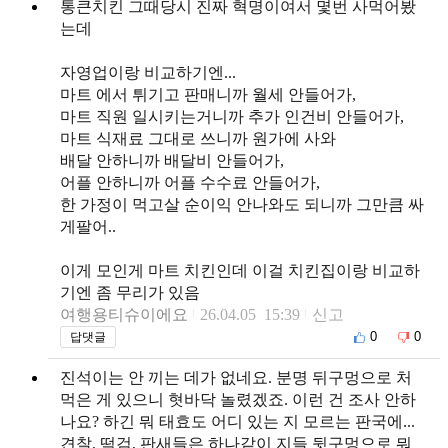
통큰치킨 그때당시 진짜 혁명이여서 몇번 사먹어봤
는데
자영업이랑 비교하기엔...
마트 에서 튀기고 판매니까 월세 안들어가,
마트 직원 일시키는거니까 추가 인건비 안들어가,
마트 식재료 그대로 쓰니까 원가에 사와
배달 안하니까 배달비 안들어가,
어플 안하니까 어플 수수료 안들어가,
한 가정이 먹고살 순이익 안나와도 되니까 그만큼 싸
게팔어..
이게 모인게 마트 치킨인데 이걸 치킨집이랑 비교하
기엔 좀 무리가 있음
여행용티슈이에요
26.04.05 15:39
신고
0
0
답댓글
진석이는 안 끼는 데가 없네요. 분명 뒤구멍으로 처
먹은 게 있으니 혓바닥 놀렸겠죠. 이런 건 조사 안하
나요? 하긴 뭐 태효도 어디 있는 지 모르는 판국에...
견찰, 떡검, 판새들은 하나같이 지들 뒷구멍으로 뭐