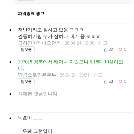
파워링크 광고
저난기리도 잘하고 있음 ㅋㅋㅋ
짠동혀기랑 누가 잘하나 내기 중 ㅎㅎㅎ
급하면어제나오던가
26.04.24 19:30
신고
32
1
답댓글
1970년 경북에서 태어나 자랐으니 5.18때 10살이었
네.
땅콩으로만든두부
26.04.24 19:31
신고
50
1
답댓글
삭제된 댓글입니다.
흐미 ㅡㅡ
우째 그런일이