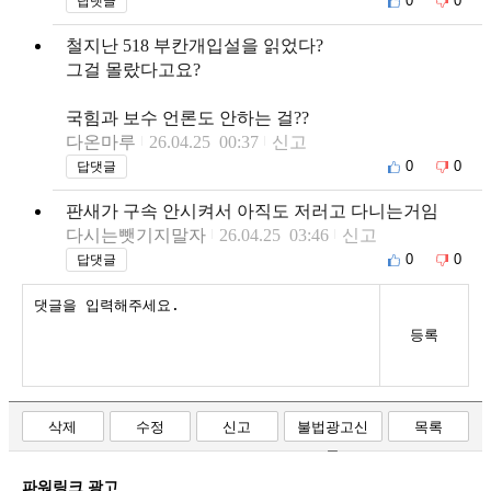
0
0
답댓글
철지난 518 부칸개입설을 읽었다?
그걸 몰랐다고요?
국힘과 보수 언론도 안하는 걸??
다온마루
26.04.25 00:37
신고
0
0
답댓글
판새가 구속 안시켜서 아직도 저러고 다니는거임
다시는뺏기지말자
26.04.25 03:46
신고
0
0
답댓글
등록
삭제
수정
신고
불법광고신
목록
고
파워링크 광고