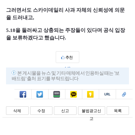
그러면서도 스카이데일리 사과 자체의 신뢰성에 의문
을 드러내고,
5.18을 둘러싸고 상충되는 주장들이 있다며 공식 입장
을 보류하겠다고 했습니다.
추천
149
본 게시물을 뉴스 및 기타 매체에서 인용하실 때는 '보
배드림' 출처 표기를 부탁드립니다
페북
트윗
밴드
카톡
카스
복사
스크랩
삭제
수정
신고
불법광고신
목록
고