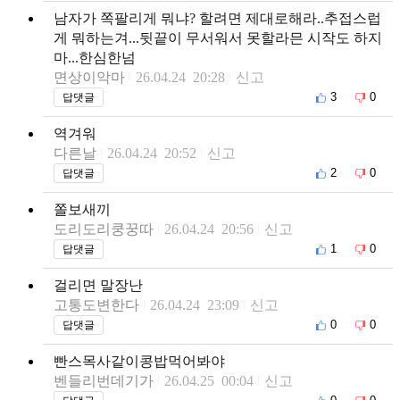
남자가 쪽팔리게 뭐냐? 할려면 제대로해라..추접스럽
게 뭐하는겨...뒷끝이 무서워서 못할라믄 시작도 하지
마...한심한넘
면상이악마
26.04.24 20:28
신고
3
0
답댓글
역겨워
다른날
26.04.24 20:52
신고
2
0
답댓글
쫄보새끼
도리도리쿵꿍따
26.04.24 20:56
신고
1
0
답댓글
걸리면 말장난
고통도변한다
26.04.24 23:09
신고
0
0
답댓글
빤스목사같이콩밥먹어봐야
벤들리번데기가
26.04.25 00:04
신고