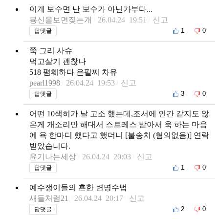
이게 보수면 난 보수가 아닌가부다...
븅신을보면짖는개
26.04.24 19:51
신고
1
0
답댓글
쭉 그리 사슈
먹고살기 괜찮나
518 폄훼하다 은팔찌 차유
pearl1998
26.04.24 19:53
신고
3
0
답댓글
어떤 10색히가 날 고소 했는데,조서에 인간 같지도 않
은게 개소리만 해대서 스트레스 받아서 욱 하는 마음
에 욕 한마디 했다고 했더니 [불송치 (혐의없음)] 연락
받았습니다.
윤기나는세상
26.04.24 20:03
신고
1
0
답댓글
예수쟁이들의 흔한 변명수법
새들처럼21
26.04.24 20:17
신고
2
0
답댓글