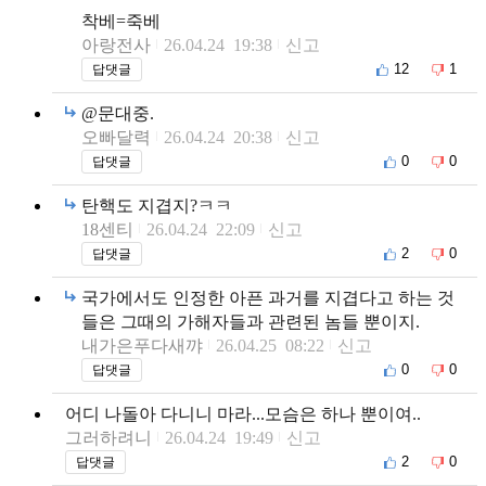
착베=죽베
아랑전사
26.04.24 19:38
신고
12
1
답댓글
@문대중.
오빠달력
26.04.24 20:38
신고
0
0
답댓글
탄핵도 지겹지?ㅋㅋ
18센티
26.04.24 22:09
신고
2
0
답댓글
국가에서도 인정한 아픈 과거를 지겹다고 하는 것
들은 그때의 가해자들과 관련된 놈들 뿐이지.
내가은푸다새꺄
26.04.25 08:22
신고
0
0
답댓글
어디 나돌아 다니니 마라...모슴은 하나 뿐이여..
그러하려니
26.04.24 19:49
신고
2
0
답댓글