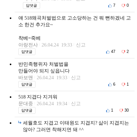
7
0
답댓글
얘 518왜곡처벌법으로 고소당하는 건 뭐 뻔하겠네 고
소 한건 추가요~
착베=죽베
아랑전사
26.04.24 19:33
신고
47
2
답댓글
반민족행위자 처벌법을
만들어야 되지 싶읍니다
바보맨
26.04.24 19:33
신고
6
1
답댓글
518 지겹다 지겨워
문대중
26.04.24 19:34
신고
1
30
답댓글
세월호도 지겹고 이태원도 지겹지? 삶이 지겹지는
않아? 그러면 착해지면 돼 ^^