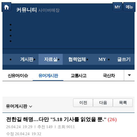
커뮤니티
사이버매장
게시판
자료실
협력업체
MY
글쓰기
신유머/이슈
유머게시판
교통사고
국산차
수입차
내차사진
직찍/특종
자동차사진
후방주의방
레이싱모델
자유사진
군사/무기
이전
다음
목록
유머게시판
트럭/버스
항공/해운/철도
올드카/추억
오토바이
전한길 해명…다만 "5.18 기사를 읽었을 뿐."
(26)
장착시공사진
26.04.24 19:29
추천 149
조회 9011
수정 26.04.24 19:32