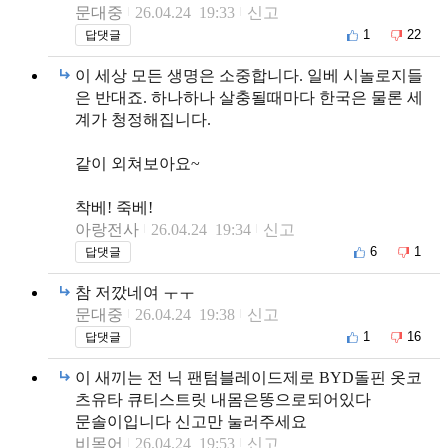
문대중
26.04.24 19:33
신고
1
22
답댓글
이 세상 모든 생명은 소중합니다. 일베 시놀로지들
은 반대죠. 하나하나 살충될때마다 한국은 물론 세
계가 청정해집니다.
같이 외쳐보아요~
착베! 죽베!
아랑전사
26.04.24 19:34
신고
6
1
답댓글
참 저깠네여 ㅜㅜ
문대중
26.04.24 19:38
신고
1
16
답댓글
이 새끼는 전 닉 팬텀블레이드제로 BYD돌핀 옷코
츠유타 큐티스트릿 내몸은똥으로되어있다
문솔이입니다 신고만 눌러주세요
비목어
26.04.24 19:53
신고