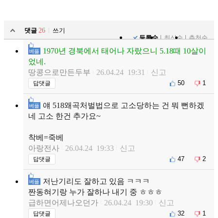
댓글
26
쓰기
등록순
최신순
추천순
1970년 경북에서 태어나 자랐으니 5.18때 10살이
베플
었네.
땅콩으로만든두부
26.04.24 19:31
신고
50
1
답댓글
얘 518왜곡처벌법으로 고소당하는 건 뭐 뻔하겠
베플
네 고소 한건 추가요~
착베=죽베
아랑전사
26.04.24 19:33
신고
47
2
답댓글
저난기리도 잘하고 있음 ㅋㅋㅋ
베플
짠동혀기랑 누가 잘하나 내기 중 ㅎㅎㅎ
급하면어제나오던가
26.04.24 19:30
신고
32
1
답댓글