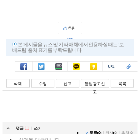
추천
135
본 게시물을 뉴스 및 기타 매체에서 인용하실 때는 '보
배드림' 출처 표기를 부탁드립니다
페북
트윗
밴드
카톡
카스
복사
스크랩
삭제
수정
신고
불법광고신
목록
고
댓글
11
쓰기
등록순
최신순
추천순
삭제된 댓글입니다.