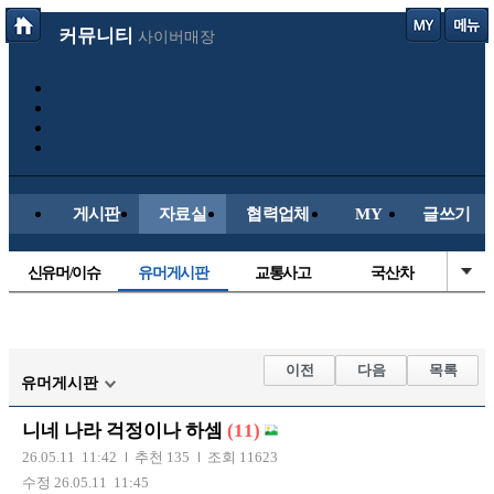
커뮤니티
사이버매장
게시판
자료실
협력업체
MY
글쓰기
신유머/이슈
유머게시판
교통사고
국산차
수입차
내차사진
직찍/특종
자동차사진
후방주의방
레이싱모델
자유사진
군사/무기
이전
다음
목록
유머게시판
트럭/버스
항공/해운/철도
올드카/추억
오토바이
니네 나라 걱정이나 하셈
(11)
장착시공사진
26.05.11 11:42
추천 135
조회 11623
수정 26.05.11 11:45