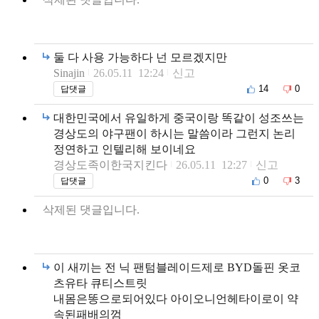
둘 다 사용 가능하다 넌 모르겠지만
Sinajin
26.05.11 12:24
신고
14
0
답댓글
대한민국에서 유일하게 중국이랑 똑같이 성조쓰는
경상도의 야구팬이 하시는 말씀이라 그런지 논리
정연하고 인텔리해 보이네요
경상도족이한국지킨다
26.05.11 12:27
신고
0
3
답댓글
삭제된 댓글입니다.
이 새끼는 전 닉 팬텀블레이드제로 BYD돌핀 옷코
츠유타 큐티스트릿
내몸은똥으로되어있다 아이오니언헤타이로이 약
속된패배의껌