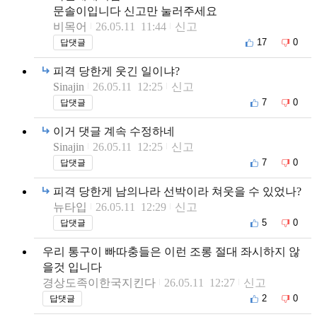
문솔이입니다 신고만 눌러주세요
비목어
26.05.11 11:44
신고
17
0
답댓글
피격 당한게 웃긴 일이냐?
Sinajin
26.05.11 12:25
신고
7
0
답댓글
이거 댓글 계속 수정하네
Sinajin
26.05.11 12:25
신고
7
0
답댓글
피격 당한게 남의나라 선박이라 쳐웃을 수 있었나?
뉴타입
26.05.11 12:29
신고
5
0
답댓글
우리 통구이 빠따충들은 이런 조롱 절대 좌시하지 않
을것 입니다
경상도족이한국지킨다
26.05.11 12:27
신고
2
0
답댓글