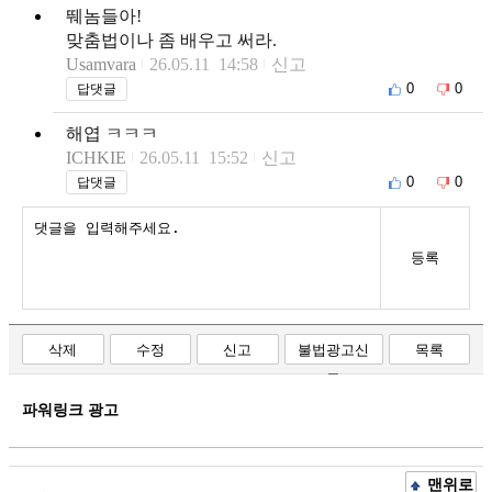
뛔놈들아!
맞춤법이나 좀 배우고 써라.
Usamvara
26.05.11 14:58
신고
0
0
답댓글
해엽 ㅋㅋㅋ
ICHKIE
26.05.11 15:52
신고
0
0
답댓글
등록
삭제
수정
신고
불법광고신
목록
고
파워링크 광고
맨위로