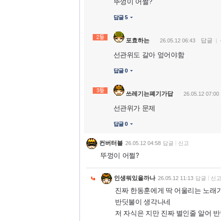
뚜껑이 어쩔?
답글 5
포효하는
답글
26.05.12 06:43
선관위도 갈아 엎어야함
답글 0
쓰레기는폐기가답
26.05.12 07:00
선관위가 문제
답글 0
컨버터블
26.05.12 04:58
답글
신고
뚜껑이 어쩔?
인생뭐있을까나
26.05.12 11:13
답글
신
진짜 한동훈에게 딱 어울리는 노래
반딧불이 생각나네
저 자식은 지만 진짜 별인줄 알어 