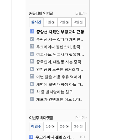
실시간
1일전
2일전
3일전
중앙선 지웠던 부평교회 근황
수락산 계곡 갔다가 개빡친 ..
우크라이나 젤렌스키, 한국 ..
여교사들, 남교사가 필요하다..
중국인이, 대림동 사는 중국..
인천공항 노숙인 퇴거조치에...
이번 달은 서울 우유 먹어야..
새벽에 보낸 대학생 아들 카..
차 좀 빌려달라는 친구
체포가 컨텐츠인 어느 10대..
이번주
1주전
2주전
3주전
우크라이나 젤렌스키, 한국 ..
191