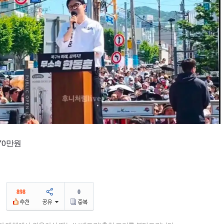
70만원
898
0