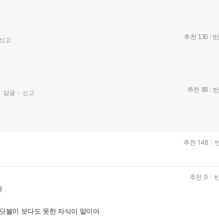
추천 130
반
신고
추천 88
반
답글
신고
추천 148
반
추천 9
반
고
가
반딧불이 보다도 못한 자식이 말이야