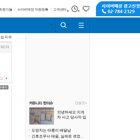
회원가입
사이버매장 차량등록
고객센터
목록
 02:51
고
안녕하세요 지게
차 사고 당사자 입
니다
도망치는 따릉이 배달남
간호조무사 태움, 실제로 겪었습니다