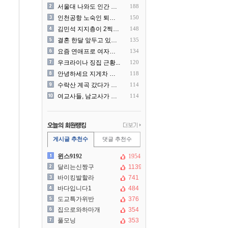
서울대 나와도 인간 쓰레기일..
188
인천공항 노숙인 퇴거조치에...
150
김민석 지지층이 2찍알바들한..
148
결혼 한달 앞두고 있는데 리..
135
요즘 연애프로 여자나이 근황
134
우크라이나 징집 근황...
120
안녕하세요 지게차 사고 당사..
118
수락산 계곡 갔다가 개빡친 ..
114
여교사들, 남교사가 필요하다..
114
게시글 추천수
댓글 추천수
윈스9192
1954
달리는신짱구
1139
바이킹발할라
741
바다입니다1
484
도교특가위반
376
집으로와하마개
354
풀모닝
353