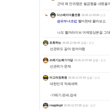
근데 왜 안귀령은 벌금형을 내렸을
다스베이더흡연충
26.05.12 09:06
신고
@유부녀초밥
헬마한테 물어보쇼
나도 헬마라이브 어제영상본걸 그대
포효하는
26.05.12 06:43
답글
신고
선관위도 갈아 엎어야함
쓰레기는폐기가답
26.05.12 07:00
답글
신고
선관위가 문제
아고라정회원
26.05.12 07:03
답글
신고
대한민국 적페세력
-기레기.판새.검새
roqgdegd
26.05.12 07:08
답글
신고