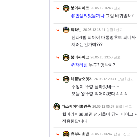
붕어싸이코
26.05.12 16:43
신고
@인생뭐있을까나
그럼 바퀴벌래?
잭라빈
26.05.12 18:41
답글
신고
전과4범 되어야 대통령후보 되니까
저러는건가예???
붕어싸이코
26.05.13 13:56
신고
@잭라빈
누구? 명박이?
해뜰날오것지
26.05.12 20:41
답글
신고
뚜껑이 뚜껑 날라갔네~~~
오늘 왕뚜껑 먹어야겠다ㅎㅎㅎ
다스베이더흡연충
26.05.12 05:37
답글
신고
헬마라이브 보면 선거출마 당시 마이크 
적용한답니다
유부녀초밥
26.05.12 06:47
답글
신고