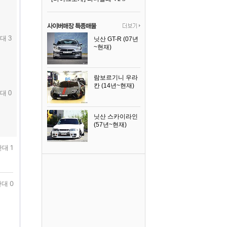
대 3
닛산 GT-R (07년
~현재)
2008년식
람보르기니 우라
칸 (14년~현재)
대 0
2023년식
닛산 스카이라인
(57년~현재)
1996년식
대 1
대 0