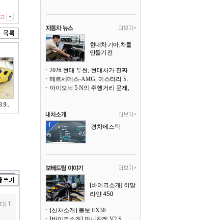
고
현대차·기아, 차를
만들기 전
문제점 200개를 찾
아낸다
2026 현대 투싼, 현대차가 진짜 고객의 말에 귀 기울인다는 증거
메르세데스-AMG, 미스터리 SUV 티저 공개
아이오닉 5 N의 주행거리 문제, 휠 다운사이징으로 크게 개선됐다
9..
경차에스틱
[바이크소개] 히말
라얀 450
대 1
[신차소개] 볼보 EX30
[바이크소개] 파니갈레 V2 S