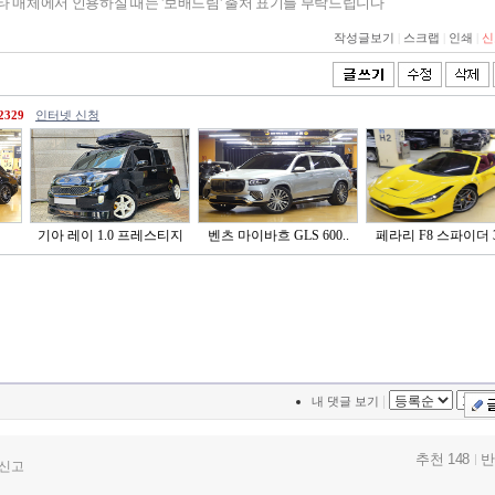
기타 매체에서 인용하실 때는 '보배드림' 출처 표기를 부탁드립니다
작성글보기
|
스크랩
|
인쇄
|
신
2329
인터넷 신청
기아 레이 1.0 프레스티지
벤츠 마이바흐 GLS 600..
페라리 F8 스파이더 3.
|
내 댓글 보기
추천 148
반
신고