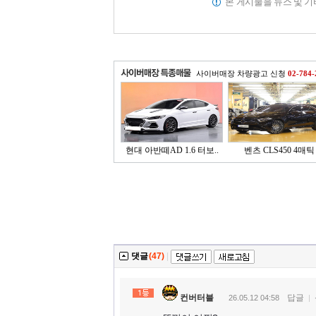
본 게시물을 뉴스 및 
사이버매장 차량광고 신청
02-784-
현대 아반떼AD 1.6 터보..
벤츠 CLS450 4매틱
댓글
(47)
|
컨버터블
답글
26.05.12 04:58