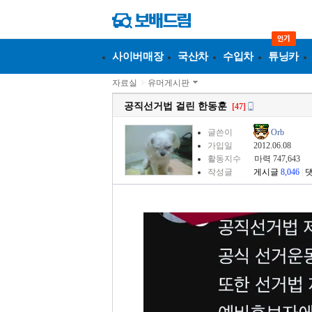
사이버매장
국산차
수입차
튜닝카
자료실
>
유머게시판
공직선거법 걸린 한동훈
[47]
글쓴이
Orb
가입일
2012.06.08
활동지수
마력 747,643
작성글
게시글
8,046
|