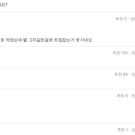
까요?
추천 0
반
로 적었는데 별 그지같은걸로 트집잡는거 웃기네요
추천 130
반
추천 88
반
추천 8
반
추천 1
반