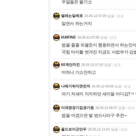
우덜들은 불기소
벌레는일베로
26.05.12 07:28
답글
신고
알면서 하는거지
IAMFINE
26.05.12 07:35
답글
신고
법울 줄줄 외울듯이 행동하면서 하는짓마
국힘 타이틀 벗겨진 지금도 사법부가 감쌀
60계단치킨
26.05.12 07:43
답글
신고
머하냐 기소안하고
나베가뒤지면먼저
26.05.12 08:09
답글
신고
여기 저새끼 지지하던 새끼들 어디감?ㅋ
이재명장기집권기원
26.05.12 08:37
답글
신고
법을 어겼으면 벌 받으시라구 추천~
올드보이군만두
26.05.12 11:01
답글
신고