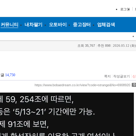
로그인
커뮤니티
내차팔기
오토바이
중고장터
업체검색
조회
35,767
|
추천
898
|
2026.05.12 (화)
댓글
14,750
|
|
쪽지
작성글보기
신
https://www.bobaedream.co.kr/view?code=strange&No=6908920