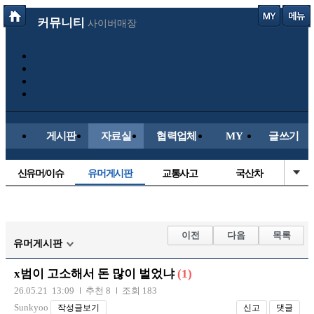
커뮤니티
사이버매장
게시판
자료실
협력업체
MY
글쓰기
신유머/이슈
유머게시판
교통사고
국산차
수입차
내차사진
직찍/특종
자동차사진
후방주의방
레이싱모델
자유사진
군사/무기
이전
다음
목록
유머게시판
트럭/버스
항공/해운/철도
올드카/추억
오토바이
x범이 고소해서 돈 많이 벌었냐
(1)
장착시공사진
26.05.21 13:09
추천 8
조회 183
Sunkyoo
작성글보기
신고
댓글