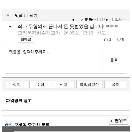
댓글
1
쓰기
등록순
최신순
추천순
죄다 무혐의로 끝나서 돈 못벌었을 겁니다 ㅋㅋㅋ
그리운김희수개고기
26.05.21 13:15
신고
3
0
답댓글
등록
삭제
수정
신고
불법광고신
목록
고
파워링크 광고
맨위로
공지
모바일 중고차 등록