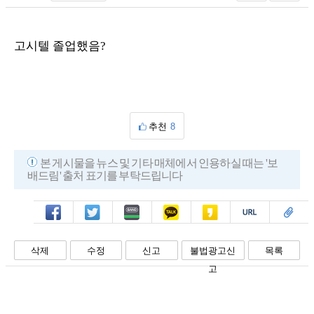
고시텔 졸업했음?
추천
8
본 게시물을 뉴스 및 기타 매체에서 인용하실 때는 '보
배드림' 출처 표기를 부탁드립니다
페북
트윗
밴드
카톡
카스
복사
스크랩
삭제
수정
신고
불법광고신
목록
고