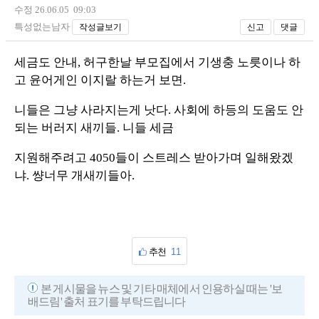
수정 26.06.05 09:03
특성없는남자
작성글보기
신고
댓글
세금도 안내, 허구한날 부모집에서 기생충 노릇이나 하
고 윤어게인 이지랄 하는거 보면.
니들은 그냥 사라지는게 낫다. 사회에 하등의 도움도 안
되는 버러지 새끼들. 니들 세금
지원해주려고 4050들이 스트레스 받아가며 일해왔겠
냐. 썅너무 개새끼들아.
추천
11
본 게시물을 뉴스 및 기타 매체에서 인용하실 때는 '보
배드림' 출처 표기를 부탁드립니다