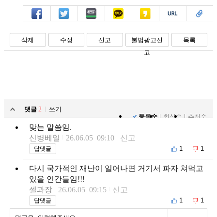
페북
트윗
밴드
카톡
카스
복사
스크랩
삭제
수정
신고
불법광고신
목록
고
댓글
2
쓰기
등록순
최신순
추천순
맞는 말씀임.
신병베일
26.06.05 09:10
신고
1
1
답댓글
다시 국가적인 재난이 일어나면 거기서 파자 쳐먹고
있을 인간들임!!!
셀과장
26.06.05 09:15
신고
1
1
답댓글