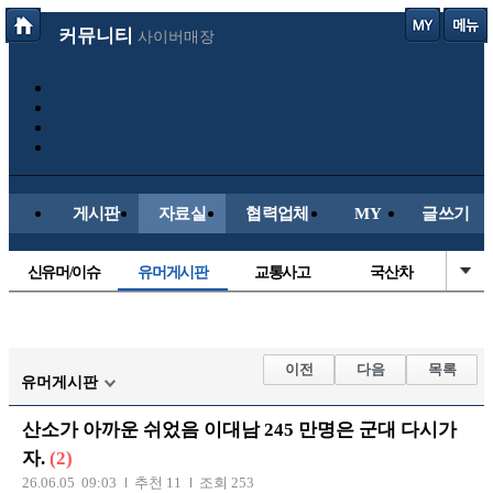
커뮤니티
사이버매장
게시판
자료실
협력업체
MY
글쓰기
신유머/이슈
유머게시판
교통사고
국산차
수입차
내차사진
직찍/특종
자동차사진
후방주의방
레이싱모델
자유사진
군사/무기
이전
다음
목록
유머게시판
트럭/버스
항공/해운/철도
올드카/추억
오토바이
산소가 아까운 쉬었음 이대남 245 만명은 군대 다시가
장착시공사진
자.
(2)
26.06.05 09:03
추천 11
조회 253