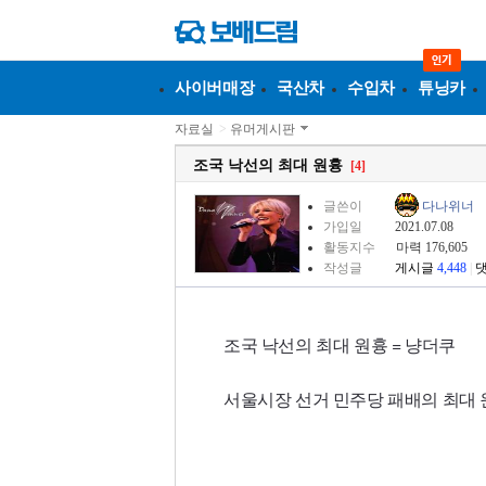
사이버매장
국산차
수입차
튜닝카
자료실
>
유머게시판
조국 낙선의 최대 원흉
[4]
글쓴이
다나위너
가입일
2021.07.08
활동지수
마력 176,605
작성글
게시글
4,448
|
조국 낙선의 최대 원흉 = 냥더쿠
서울시장 선거 민주당 패배의 최대 