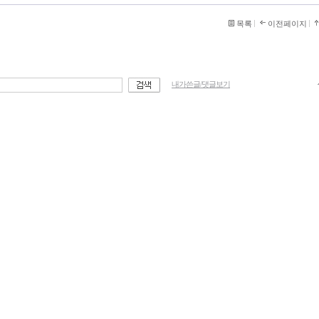
목록
이전페이지
내가쓴글/댓글보기