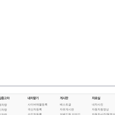
사이버매물등록
베스트글
내차사진
체차량
국산차등록
자유게시판
자동차동영상
기차량
수입차등록
보배드림 이야기
자동차사진/동영
인차량