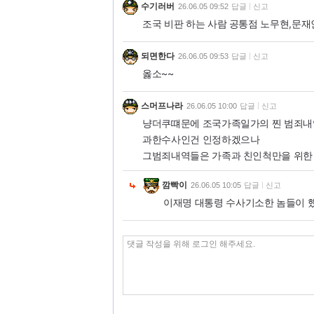
수기러버
26.06.05 09:52
답글
신고
조국 비판 하는 사람 공통점 노무현,문재인
되면한다
26.06.05 09:53
답글
신고
옳소~~
스머프나라
26.06.05 10:00
답글
신고
냥더쿠떄문에 조국가족일가의 찐 범죄내
과한수사인건 인정하겠으나
그범죄내역들은 가족과 친인척만을 위한
깜빡이
26.06.05 10:05
답글
신고
이재명 대통령 수사기소한 놈들이 