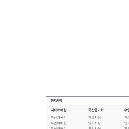
국산차매장
전체차량
전
수입차매장
인기차량
인
튜닝카매장
확인차량
확