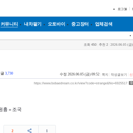
로그인
커뮤니티
내차팔기
오토바이
중고장터
업체검색
조회
450
|
추천
2
|
2026.06.05 (금)
댓글
3,730
수정 2026.06.05 (금) 09:52
|
|
|
쪽지
작성글보기
신
https://www.bobaedream.co.kr/view?code=strange&No=6925517
원흉 = 조국
2
1