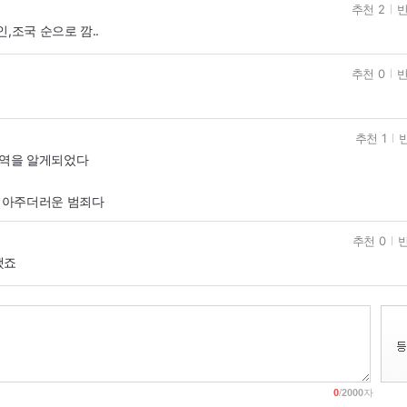
추천 2
반
,조국 순으로 깜..
추천 0
반
추천 1
반
역을 알게되었다
 아주더러운 범죄다
추천 0
반
했죠
0
/
2000
자