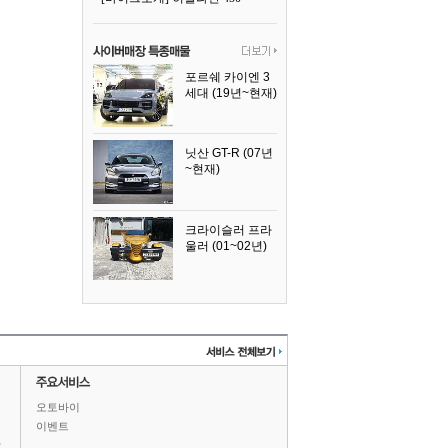
포르쉐 카이엔 3
세대 (19년~현재)
2024년식
닛산 GT-R (07년
~현재)
2008년식
크라이슬러 프라
울러 (01~02년)
2002년식
오토바이
이벤트
상