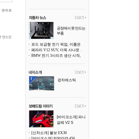
맨위로
공장에서 못 만드는
부품
3D 프린팅으로 찍
어낸다
포드 보급형 전기 픽업, 이름은 `패덤`
페라리 V12 SUV, 더욱 사나운 얼굴로 돌아온다
BMW 전기 3시리즈 생산 시작, 뮌헨 공장은 전기차 전용으로 전환
경차에스틱
[바이크소개] 파니
갈레 V2 S
[신차소개] 볼보 EX30
[바이크소개] 히말라얀 450