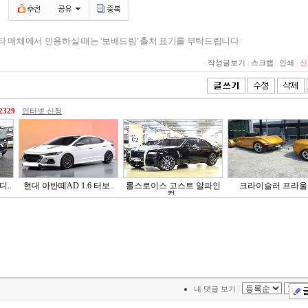
기타 매체에서 인용하실 때는 '보배드림' 출처 표기를 부탁드립니다
작성글보기
|
스크랩
|
인쇄
|
신
2329
인터넷 신청
디..
현대 아반떼AD 1.6 터보..
롤스로이스 고스트 알파인
크라이슬러 프라울
컬..
|
내 댓글 보기