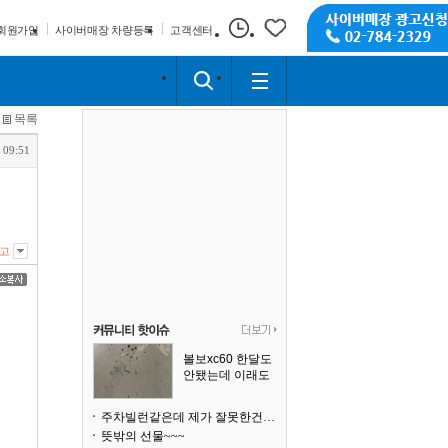
회원가입
사이버매장 차량등록
고객센터
목록
 09:51
고
볼보xc60 한달도
안됐는데 이래도
되나요?
주차빌런같은데 제가 잘못한건가요
뜻밖의 선물~~~