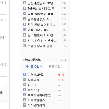
대 0
문신 출입금지, 호텔 헬스장..
137
4살·6살 딸 태우고 음주운..
132
극혐) 백종원이 빽햄과 함께..
132
원폭절을 맞아 개소리를 늘어..
114
대 2
차량 진입 불편하다고 도로 ..
100
여성 전담 기동대 ..
97
중국 반도체 회사 창신메모리..
87
대 1
김민새 측 선거 진짜 더럽게..
81
못생긴 남자와 결혼해서 후회..
72
대 0
게시글 추천수
댓글 추천수
이명박그네2
11
상생의길
4
휘기인
부자소년
흐흐핵사이다발언
마르코발란스
라이온타이거