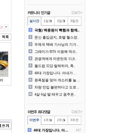
실시간
1일전
2일전
3일전
고
극혐) 백종원이 빽햄과 함께..
문신 출입금지, 호텔 헬스장..
우체국 택배 기사님의 기가 ..
그래미가 BTS 이용해 먹으..
관광객에게 마운틴듀 11,0..
월드컵 32강 탈락하자, 축..
40대 가장입니다. 아내가 ..
러
원폭절을 맞아 개소리를 늘어..
차량 진입 불편하다고 도로 ..
4살·6살 딸 태우고 음주운..
이번주
1주전
2주전
3주전
40대 가장입니다. 아내가 ..
167