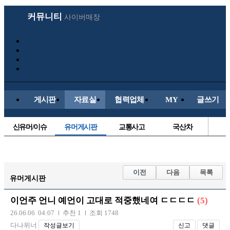
커뮤니티
사이버매장
게시판
자료실
협력업체
MY
글쓰기
신유머/이슈
유머게시판
교통사고
국산차
수입차
내차사진
직찍/특종
자동차사진
후방주의방
레이싱모델
자유사진
군사/무기
이전
다음
목록
유머게시판
트럭/버스
항공/해운/철도
올드카/추억
오토바이
이언주 언니 예언이 고대로 적중했네여 ㄷㄷㄷㄷ
(5)
장착시공사진
26.06.06 04:07
추천 1
조회 1748
다나위너
작성글보기
신고
댓글