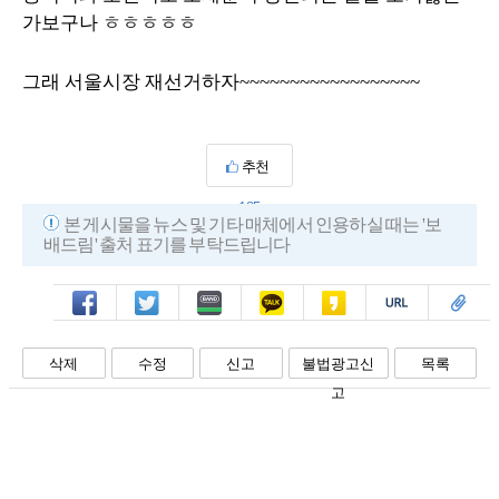
가보구나 ㅎㅎㅎㅎㅎ
그래 서울시장 재선거하자~~~~~~~~~~~~~~~~~~
추천
185
본 게시물을 뉴스 및 기타 매체에서 인용하실 때는 '보
배드림' 출처 표기를 부탁드립니다
페북
트윗
밴드
카톡
카스
복사
스크랩
삭제
수정
신고
불법광고신
목록
고