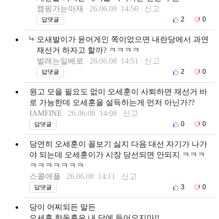
캠핑가는아재
26.06.08 14:50
신고
2
0
답댓글
오새발이가 윤어게인 쪽이었으면 내란당에서 과연
재선거 하자고 할까? ㅋㅋㅋㅋ
벌레는일베로
26.06.08 14:51
신고
2
0
답댓글
원고 모을 필요도 없이 오세훈이 사퇴하면 재선거 바
로 가능한데 오세훈을 설득하는게 먼저 아닌가??
IAMFINE
26.06.08 14:08
신고
0
0
답댓글
당연히 오세훈이 꼴보기 싫지 다음 대선 자기가 나가
야 되는데 오세훈이가 시장 당선되면 안되지 ㅋㅋㅋ
ㅋㅋㅋㅋㅋㅋㅋ
스콜애플
26.06.08 14:11
신고
3
0
답댓글
당이 어찌되든 말든
오세훈 한동훈은 내 당에 들어오지마!!