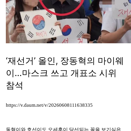
‘재선거’ 올인, 장동혁의 마이웨
이…마스크 쓰고 개표소 시위
참석
https://v.daum.net/v/20260608111638335
동혁이와 호선이도 오세훈이 당선되는 꼴을 보기싫은