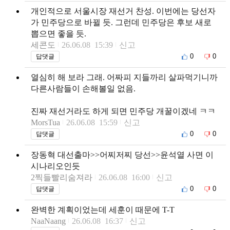
개인적으로 서울시장 재선거 찬성. 이번에는 당선자
가 민주당으로 바뀔 듯. 그런데 민주당은 후보 새로
뽑으면 좋을 듯.
세콘도
26.06.08 15:39
신고
0
0
답댓글
열심히 해 보라 그래. 어짜피 지들까리 살파먹기니까
다른사람들이 손해볼일 없음.
진짜 재선거라도 하게 되면 민주당 개꿀이겠네 ㅋㅋ
MorsTua
26.06.08 15:59
신고
0
0
답댓글
장동혁 대선출마>>어찌저찌 당선>>윤석열 사면 이
시나리오인듯
2찍들빨리숨져라
26.06.08 16:00
신고
0
0
답댓글
완벽한 계획이었는데 세훈이 때문에 T-T
NaaNaang
26.06.08 16:37
신고