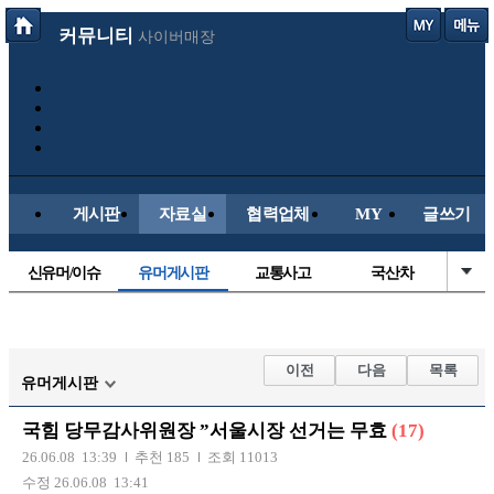
커뮤니티
사이버매장
게시판
자료실
협력업체
MY
글쓰기
신유머/이슈
유머게시판
교통사고
국산차
수입차
내차사진
직찍/특종
자동차사진
후방주의방
레이싱모델
자유사진
군사/무기
이전
다음
목록
유머게시판
트럭/버스
항공/해운/철도
올드카/추억
오토바이
국힘 당무감사위원장 ”서울시장 선거는 무효
(17)
장착시공사진
26.06.08 13:39
추천 185
조회 11013
수정 26.06.08 13:41