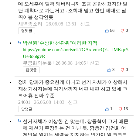
데 오세훈이 덜컥 돼버리니까 조금 곤란해졌지만 일
단 계획대로 가는거고.. 조희대 믿고 한번 제대로 날
뛰어볼 생각인듯
새벽종소리
26.06.08 13:51
신고
56
0
답댓글
박선원"수상한 선관위"예리한 지적
https://youtube.com/shorts/eL7GAxtvmcQ?si=lMKqc5
Ue3o6tgvR
무궁화의눈물
26.06.08 14:05
신고
3
0
답댓글
정치 당파가 중요한게 아니고 선거 자체가 이상해서
재선거하자는데 여기서까지 네편 내편 하고 있네 ㅋ
ㅋ어휴 진짜 수준
24601
26.06.08 14:03
신고
1
13
답댓글
선거자체가 이상한 건 맞는데, 장동혁이 그거 때문
에 재선거 주장하는 건 아닌 듯. 깜빵간 김건희 어
게인을 외치는 세력을 지지하는 인간이 뭔 ㅋㅋㅋ