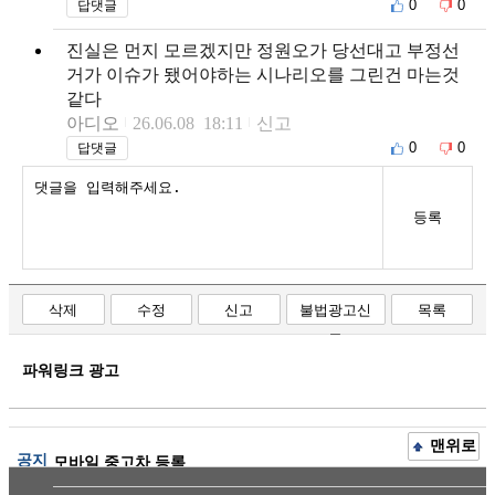
0
0
답댓글
진실은 먼지 모르겠지만 정원오가 당선대고 부정선
거가 이슈가 됐어야하는 시나리오를 그린건 마는것
같다
아디오
26.06.08 18:11
신고
0
0
답댓글
등록
삭제
수정
신고
불법광고신
목록
고
파워링크 광고
맨위로
공지
모바일 중고차 등록