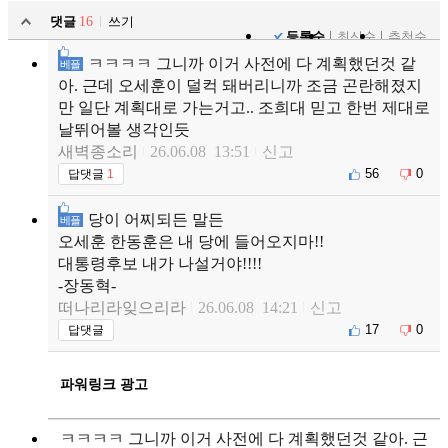
댓글
16
쓰기
등록순
최신순
추천순
ㅋㅋㅋㅋ 그니까 이거 사전에 다 계획했던것 같
베플
아. 근데 오세훈이 덜컥 돼버리니까 조금 곤란해졌지
만 일단 계획대로 가는거고.. 조희대 믿고 한번 제대로
날뛰어볼 생각인듯
새벽종소리
26.06.08 13:51
신고
56
0
답댓글
1
당이 어찌되든 말든
베플
오세훈 한동훈은 내 당에 들어오지마!!
대통령후보 내가 나설거야!!!!
-장동혁-
떠나리라잊으리라
26.06.08 14:21
신고
17
0
답댓글
파워링크 광고
ㅋㅋㅋㅋ 그니까 이거 사전에 다 계획했던것 같아. 근