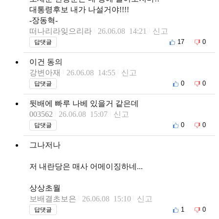
대통령후보 내가 나설거야!!!!
-장동혁-
떠나리라잊으리라
26.06.08 14:21
신고
17
0
답댓글
이건 동의
강변아재
26.06.08 14:55
신고
0
0
답댓글
뒷배에 빠루 나베 있을거 같은데
003562
26.06.08 15:07
신고
0
0
답댓글
그나저나
저 내란당은 매사 어메이징하네...
상상초월
보배결초보은
26.06.08 15:10
신고
1
0
답댓글