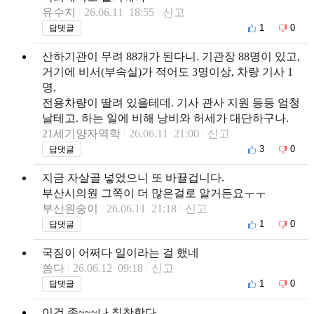
유수지
26.06.11 18:55
신고
1
0
답댓글
산하기관이 무려 88개가 된다니. 기관장 88명이 있고,
거기에 비서(부속실)가 적어도 3명이상, 차량 기사 1
명,
전용차량이 딸려 있을테데. 기사 관사 지원 등등 엄청
날테고. 하는 일에 비해 낭비와 허세가 대단하구나.
21세기양자역학
26.06.11 21:00
신고
3
0
답댓글
지금 자살골 넣었으니 또 바뀰겁니다.
부산시의원 그쪽이 더 많은걸로 알거든요ㅜㅜ
부산원숭이
26.06.11 21:18
신고
1
0
답댓글
국짐이 어쩌다 일이라는 걸 했네
씀다
26.06.12 09:18
신고
1
0
답댓글
이건 존~~~나 칭찬한다