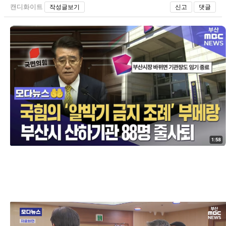
캔디화이트
작성글보기
신고
댓글