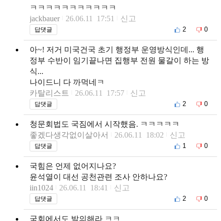
ㅋㅋㅋㅋㅋㅋㅋㅋㅋㅋㅋ
jackbauer
26.06.11 17:51
신고
2
0
답댓글
아~! 저거 미국건국 초기 행정부 운영방식인데... 행
정부 수반이 임기끝나면 집행부 전원 물갈이 하는 방
식...
나이드니 다 까먹네ㅋ
카탈리스트
26.06.11 17:57
신고
2
0
답댓글
청문회법도 국짐에서 시작했음. ㅋㅋㅋㅋㅋ
좋겠다생각없이살아서
26.06.11 18:02
신고
1
0
답댓글
국힘은 언제 없어지나요?
윤석열이 대선 공천관련 조사 안하나요?
iin1024
26.06.11 18:41
신고
2
0
답댓글
국회에서도 발의해라 ㅋㅋ