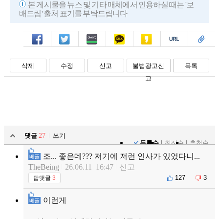
본 게시물을 뉴스 및 기타 매체에서 인용하실 때는 '보
배드림' 출처 표기를 부탁드립니다
페북
트윗
밴드
카톡
카스
복사
스크랩
삭제
수정
신고
불법광고신
목록
고
댓글
27
쓰기
등록순
최신순
추천순
조... 좋은데??? 저기에 저런 인사가 있었다니...
베플
TheBeing
26.06.11 16:47
신고
127
3
답댓글
3
이런게
베플