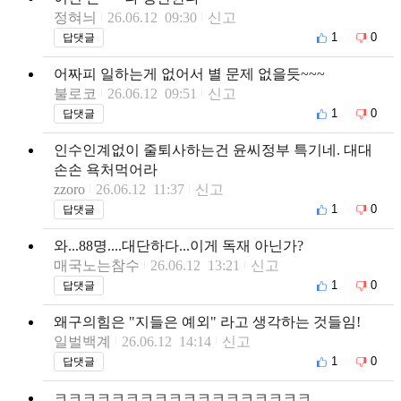
정혀늬
26.06.12 09:30
신고
1
0
답댓글
어짜피 일하는게 없어서 별 문제 없을듯~~~
불로코
26.06.12 09:51
신고
1
0
답댓글
인수인계없이 줄퇴사하는건 윤씨정부 특기네. 대대
손손 욕처먹어라
zzoro
26.06.12 11:37
신고
1
0
답댓글
와...88명....대단하다...이게 독재 아닌가?
매국노는참수
26.06.12 13:21
신고
1
0
답댓글
왜구의힘은 "지들은 예외" 라고 생각하는 것들임!
일벌백계
26.06.12 14:14
신고
1
0
답댓글
ㅋㅋㅋㅋㅋㅋㅋㅋㅋㅋㅋㅋㅋㅋㅋㅋㅋㅋ