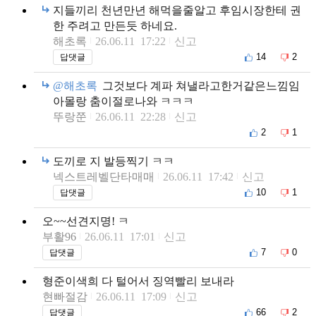
지들끼리 천년만년 해먹을줄알고 후임시장한테 권
한 주려고 만든듯 하네요.
해초록
26.06.11 17:22
신고
14
2
답댓글
@해초록
그것보다 계파 쳐낼라고한거같은느낌임
아몰랑 춤이절로나와 ㅋㅋㅋ
뚜랑쭌
26.06.11 22:28
신고
2
1
도끼로 지 발등찍기 ㅋㅋ
넥스트레벨단타매매
26.06.11 17:42
신고
10
1
답댓글
오~~선견지명! ㅋ
부활96
26.06.11 17:01
신고
7
0
답댓글
형준이색희 다 털어서 징역빨리 보내라
현빠절감
26.06.11 17:09
신고
66
2
답댓글