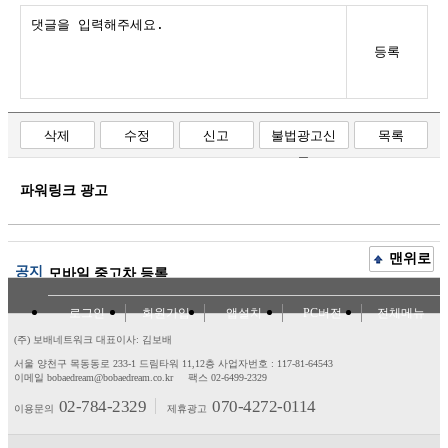
등록
삭제
수정
신고
불법광고신
목록
고
파워링크 광고
맨위로
공지
모바일 중고차 등록
로그인
회원가입
앱설치
PC버전
전체메뉴
(주) 보배네트워크 대표이사: 김보배
서울 양천구 목동동로 233-1 드림타워 11,12층
사업자번호 : 117-81-64543
이메일 bobaedream@bobaedream.co.kr
팩스 02-6499-2329
02-784-2329
070-4272-0114
이용문의
제휴광고