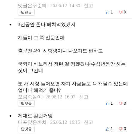
댓글은꾸준히
26.06.12 14:30
신고
1
0
답댓글
3년동안 존나 헤쳐먹었겠지
쟤들이 그 쪽 전문인데
출구전략이 시행령이니 나오기도 편하고
국힘이 바보라서 저런 걸 정했겠냐 수십년동안 하는
짓이 그건데
또 새 시장 들어오면 자기 사람들로 꽉 채울수 있는데
얼마나 해먹기 좋냐?
오금죽돌이
26.06.12 16:07
신고
1
0
답댓글
제대로 걸린거넹..
대포맞은까치
26.06.12 16:15
신고
1
0
답댓글