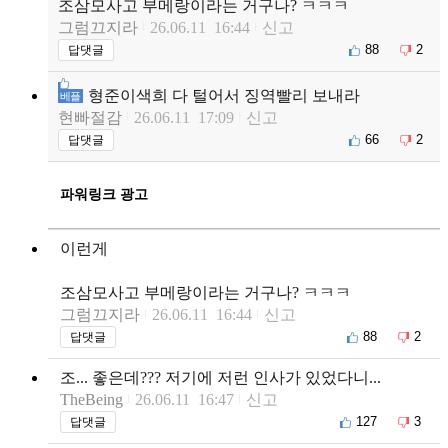
조삼모사고 부메랑이라는 거구나? ㅋㅋㅋ
그럼끄지라
26.06.11 16:44
신고
88
2
답댓글
형준이색희 다 털어서 징역빨리 보내라
베플
현빠절감
26.06.11 17:09
신고
66
2
답댓글
파워링크 광고
이런게
조삼모사고 부메랑이라는 거구나? ㅋㅋㅋ
그럼끄지라
26.06.11 16:44
신고
88
2
답댓글
조... 좋은데??? 저기에 저런 인사가 있었다니...
TheBeing
26.06.11 16:47
신고
127
3
답댓글