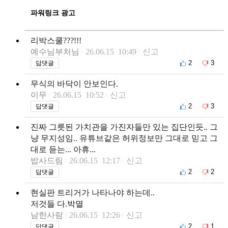
파워링크 광고
리박스쿨???!!!
예수님부처님
26.06.15 10:49
신고
2
3
답댓글
무식의 바닥이 안보인다.
이무
26.06.15 10:52
신고
2
3
답댓글
진짜 그릇된 가치관을 가진자들만 있는 집단인듯.. 그
냥 무지성임.. 유튜브같은 허위정보만 그대로 믿고 그
대로 듣는... 아휴...
밥사드림
26.06.15 12:17
신고
2
2
답댓글
현실판 트리거가 나타나야 하는데..
저것들 다.박멸
남한사람
26.06.15 12:26
신고
2
1
답댓글