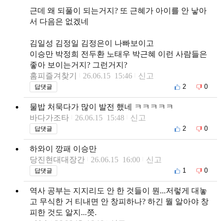
근데 왜 되풀이 되는거지? 또 근혜가 아이를 안 낳아
서 다음은 없겠네
김일성 김정일 김정은이 나빠보이고
이승만 박정희 전두환 노태우 박근혜 이런 사람들은
좋아 보이는거지? 그런거지?
홈피즐겨찾기
26.06.15 15:46
신고
2
0
답댓글
물밥 처묵다가 많이 발전 했네 ㅋㅋㅋㅋㅋ
바다가조타
26.06.15 15:48
신고
2
0
답댓글
하와이 깡패 이승만
당진현대대장간
26.06.15 16:00
신고
1
0
답댓글
역사 공부는 지지리도 안 한 것들이 뭔...저렇게 대놓
고 무식한 거 티내면 안 창피하나? 하긴 뭘 알아야 창
피한 것도 알지...쯧.