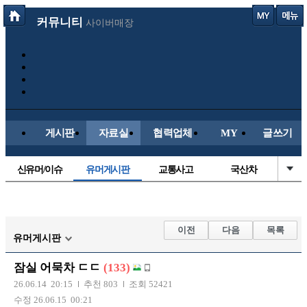
커뮤니티
사이버매장
게시판
자료실
협력업체
MY
글쓰기
신유머/이슈
유머게시판
교통사고
국산차
수입차
내차사진
직찍/특종
자동차사진
후방주의방
레이싱모델
자유사진
군사/무기
이전
다음
목록
유머게시판
트럭/버스
항공/해운/철도
올드카/추억
오토바이
잠실 어묵차 ㄷㄷ
(133)
장착시공사진
26.06.14 20:15
추천 803
조회 52421
수정 26.06.15 00:21