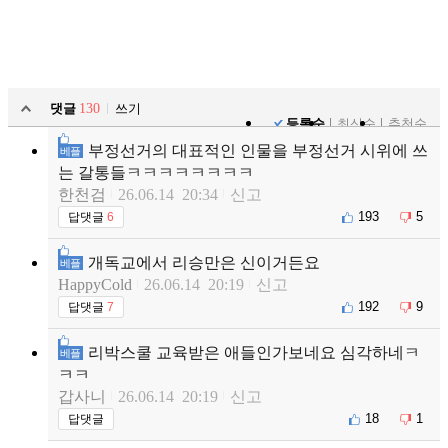
댓글
130
쓰기
등록순
최신순
추천순
부정선거의 대표적인 인물을 부정선거 시위에 쓰
베플
는 갈통들ㅋㅋㅋㅋㅋㅋㅋㅋ
한천검
26.06.14 20:34
신고
193
5
답댓글
6
개독교에서 리승만은 신이거든요
베플
HappyCold
26.06.14 20:19
신고
192
9
답댓글
7
리박스쿨 교육받은 애들인가보네요 심각하네ㅋ
베플
ㅋㅋ
갑사니
26.06.14 20:19
신고
18
1
답댓글