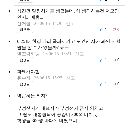
생긴건 멀쩡하게들 생겼는데, 왜 생각하는건 저모양
인지... 에휴...
산처럼
26.06.15 14:29
신고
1
0
답댓글
6·25 때 한강 다리 폭파시키고 토꼈던 자가 과연 저럴
말을 할 수가 있을까? ㅠㅠ
발꼬락화팅
26.06.15 15:21
신고
1
0
답댓글
파묘해야함
유수지
26.06.15 15:35
신고
1
0
답댓글
박근혜는 뭐지?
부정선거의 대표자가 부정선거 금지 외치고
그 딸도 대통령되어 공양미 300석 바치듯
학생들 300명 바다에 바쳤으니