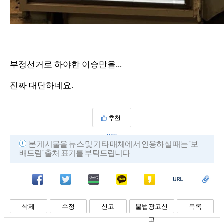
부정선거로 하야한 이승만을...
진짜 대단하네요.
추천
803
본 게시물을 뉴스 및 기타 매체에서 인용하실 때는 '보
배드림' 출처 표기를 부탁드립니다
페북
트윗
밴드
카톡
카스
복사
스크랩
삭제
수정
신고
불법광고신
목록
고