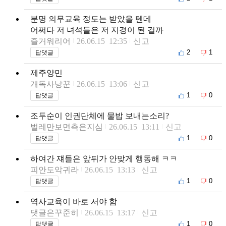
분명 의무교육 정도는 받았을 텐데
어쩌다 저 녀석들은 저 지경이 된 걸까
즐거워리어
26.06.15 12:35
신고
2
1
답댓글
제주양민
개독사냥꾼
26.06.15 13:06
신고
1
0
답댓글
조두순이 인권단체에 물밥 보내는소리?
벌레만보면측은지심
26.06.15 13:11
신고
1
0
답댓글
하여간 쟤들은 앞뒤가 안맞게 행동해 ㅋㅋ
피안도악귀라
26.06.15 13:13
신고
1
0
답댓글
역사교육이 바로 서야 함
댓글은꾸준히
26.06.15 13:17
신고
1
0
답댓글