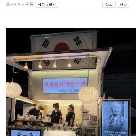
웃으면만사형통
작성글보기
신고
댓글