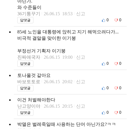
아닌가.
와 수준들이
36기통꾸기
26.06.15 18:53
신고
0
0
답댓글
85세 노인을 대통령에 앉히고 지기 해먹으려다가...
비극적 결말을 맞이한 이기붕
부정선거 기획자 이기붕
진짜애국자
26.06.15 19:00
신고
0
0
답댓글
토나올것 같아요
바보토토로
26.06.15 20:02
신고
0
0
답댓글
이건 처벌해야한다
난고양이야
26.06.15 20:15
신고
0
0
답댓글
박멸은 벌레죽일때 사용하는 단어 아닌가요?ㅋㅋ