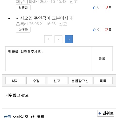
채유니빠빠
26.06.16 15:43
신고
0
0
답댓글
사사오입 주인공이 그분이시다
초록e
26.06.21 16:36
신고
0
0
답댓글
1
2
3
등록
삭제
수정
신고
불법광고신
목록
고
파워링크 광고
맨위로
공지
모바일 중고차 등록