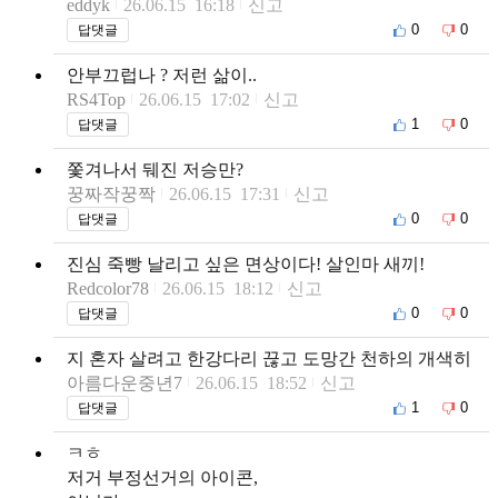
eddyk
26.06.15 16:18
신고
0
0
답댓글
안부끄럽나 ? 저런 삶이..
RS4Top
26.06.15 17:02
신고
1
0
답댓글
쫓겨나서 뒈진 저승만?
꿍짜작꿍짝
26.06.15 17:31
신고
0
0
답댓글
진심 죽빵 날리고 싶은 면상이다! 살인마 새끼!
Redcolor78
26.06.15 18:12
신고
0
0
답댓글
지 혼자 살려고 한강다리 끊고 도망간 천하의 개색히
아름다운중년7
26.06.15 18:52
신고
1
0
답댓글
ㅋㅎ
저거 부정선거의 아이콘,