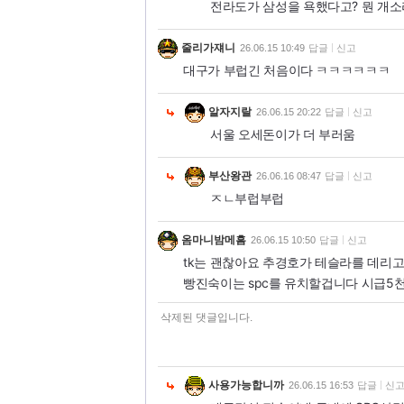
전라도가 삼성을 욕했다고? 뭔 개소리
줄리가쟤니
26.06.15 10:49
답글
신고
대구가 부럽긴 처음이다 ㅋㅋㅋㅋㅋㅋ
알자지랄
26.06.15 20:22
답글
신고
서울 오세돈이가 더 부러움
부산왕관
26.06.16 08:47
답글
신고
ㅈㄴ부럽부럽
옴마니밤메흠
26.06.15 10:50
답글
신고
tk는 괜찮아요 추경호가 테슬라를 데리
빵진숙이는 spc를 유치할겁니다 시급5
삭제된 댓글입니다.
사용가능합니까
26.06.15 16:53
답글
신