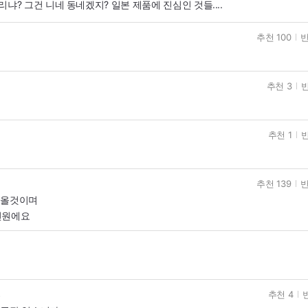
냐? 그건 니네 동네겠지? 일본 제품에 진심인 것들....
추천 100
반
추천 3
반
추천 1
반
추천 139
반
고올것이며
천원에요
추천 4
고