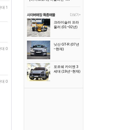
대 1
크라이슬러 프라
울러 (01~02년)
2002년식
닛산 GT-R (07년
대 0
~현재)
2008년식
포르쉐 카이엔 3
세대 (19년~현재)
2024년식
대 0