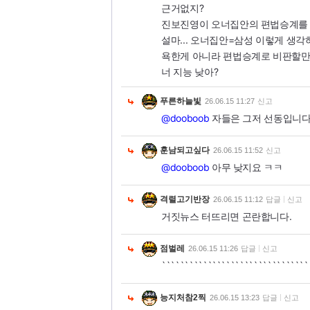
근거없지?
진보진영이 오너집안의 편법승계를 비
설마... 오너집안=삼성 이렇게 생각
욕한게 아니라 편법승계로 비판할만
너 지능 낮아?
푸른하늘빛
26.06.15 11:27
신고
@dooboob
자들은 그저 선동입니다
훈남되고싶다
26.06.15 11:52
신고
@dooboob
아무 낮지요 ㅋㅋ
격렬고기반장
26.06.15 11:12
답글
신고
거짓뉴스 터뜨리면 곤란합니다.
점벌레
26.06.15 11:26
답글
신고
````````````````````````````````
능지처참2찍
26.06.15 13:23
답글
신고