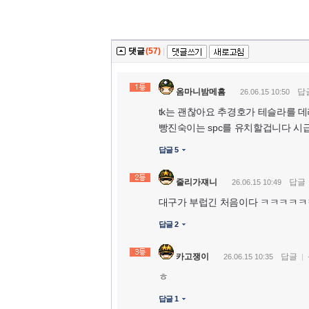
댓글
(57)
|
옴마니밤메흠
답
26.06.15 10:50
tk는 괜찮아요 추경호가 테슬라를 
빵진숙이는 spc를 유치할겁니다 시
답글 5
줄리가쟤니
답글
26.06.15 10:49
대구가 부럽긴 처음이다 ㅋㅋㅋㅋㅋ
답글 2
카고쟁이
답글
26.06.15 10:35
ㅎ
답글 1