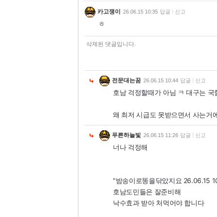
카고쟁이
26.06.15 10:35
답글
신고
ㅎ
삭제된 댓글입니다.
전문대는꿈
26.06.15 10:44
답글
신고
호남 걱정할때가 아님 ㅋ 대구는 국
왜 최저 시급도 못받으면서 사는거
푸른하늘빛
26.06.15 11:26
답글
신고
너나 걱정해
"밤송이로똥을닦았지요 26.06.15 1
호남도민들은 잘준비해
낙수효과 받아 처먹어야 합니다