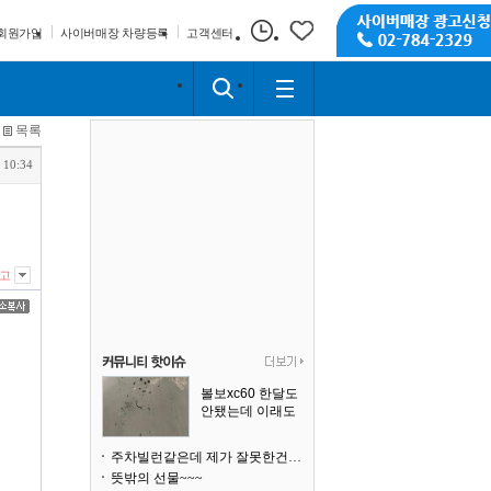
회원가입
사이버매장 차량등록
고객센터
목록
 10:34
고
볼보xc60 한달도
안됐는데 이래도
되나요?
주차빌런같은데 제가 잘못한건가요
뜻밖의 선물~~~