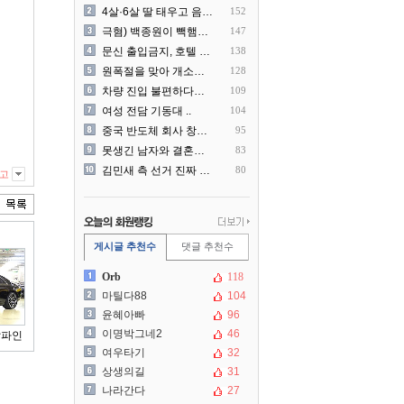
4살·6살 딸 태우고 음주운..
152
극혐) 백종원이 빽햄과 함께..
147
문신 출입금지, 호텔 헬스장..
138
원폭절을 맞아 개소리를 늘어..
128
차량 진입 불편하다고 도로 ..
109
여성 전담 기동대 ..
104
중국 반도체 회사 창신메모리..
95
못생긴 남자와 결혼해서 후회..
83
김민새 측 선거 진짜 더럽게..
80
고
게시글 추천수
댓글 추천수
Orb
118
마틸다88
104
윤혜아빠
96
이명박그네2
46
알파인
여우타기
32
상생의길
31
나라간다
27