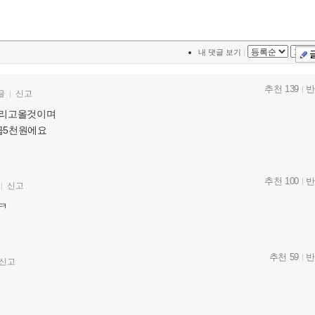
|
내 댓글 보기
추천 139
반
글
신고
데리고올것이며
급5천원에요
추천 100
반
신고
ㅋ
추천 59
반
신고