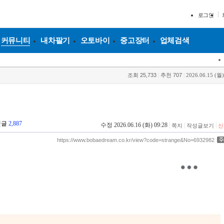
로그인
커뮤니티
내차팔기
오토바이
중고장터
업체검색
조회
25,733
|
추천
707
|
2026.06.15 (월)
댓글
2,887
수정 2026.06.16 (화) 09:28
|
|
|
쪽지
작성글보기
신
https://www.bobaedream.co.kr/view?code=strange&No=6932982