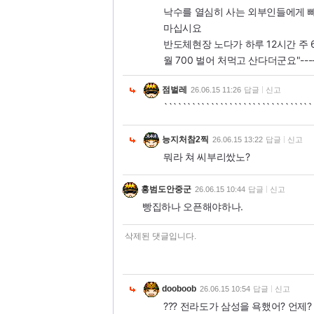
낙수를 열심히 사는 외부인들에게 
마십시요
반도체현장 노다가 하루 12시간 주
월 700 벌어 처먹고 산다더군요"----
점벌레
26.06.15 11:26
답글
신고
````````````````````````````````
능지처참2찍
26.06.15 13:22
답글
신고
뭐라 쳐 씨부리쌌노?
홍범도안중군
26.06.15 10:44
답글
신고
빵집하나 오픈해야하나.
삭제된 댓글입니다.
dooboob
26.06.15 10:54
답글
신고
??? 전라도가 삼성을 욕했어? 언제?