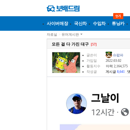
사이버매장
국산차
수입차
튜닝카
자료실
>
유머게시판
모든 걸 다 가진 대구
[57]
글쓴이
슈팝파
가입일
2022.03.02
활동지수
마력 2,164,575
작성글
게시글
8,641
|