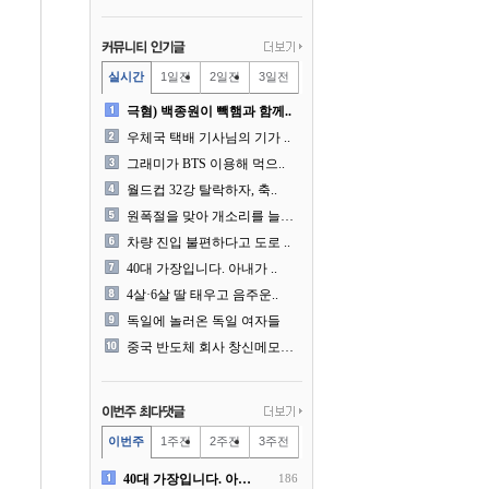
실시간
1일전
2일전
3일전
극혐) 백종원이 빽햄과 함께..
우체국 택배 기사님의 기가 ..
그래미가 BTS 이용해 먹으..
월드컵 32강 탈락하자, 축..
원폭절을 맞아 개소리를 늘어..
차량 진입 불편하다고 도로 ..
40대 가장입니다. 아내가 ..
4살·6살 딸 태우고 음주운..
독일에 놀러온 독일 여자들
중국 반도체 회사 창신메모리..
이번주
1주전
2주전
3주전
40대 가장입니다. 아내가 ..
186