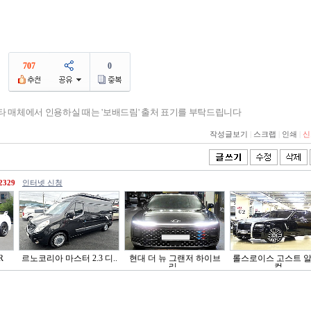
707
0
기타 매체에서 인용하실 때는 '보배드림' 출처 표기를 부탁드립니다
작성글보기
|
스크랩
|
인쇄
|
신
2329
인터넷 신청
R
르노코리아 마스터 2.3 디..
현대 더 뉴 그랜저 하이브
롤스로이스 고스트 
리..
컬..