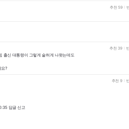
추천 59
반
추천 39
반
힘 출신 대통령이 그렇게 숱허게 나왓는데도
에요?
추천 9
반
0:35 답글 신고