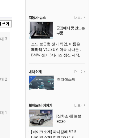
공장에서 못 만드는
부품
3D 프린팅으로 찍
대 3
어낸다
포드 보급형 전기 픽업, 이름은 `패덤`
페라리 V12 SUV, 더욱 사나운 얼굴로 돌아온다
BMW 전기 3시리즈 생산 시작, 뮌헨 공장은 전기차 전용으로 전환
대 2
경차에스틱
대 1
[신차소개] 볼보
EX30
[바이크소개] 파니갈레 V2 S
[바이크소개] 히말라얀 450