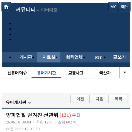
커뮤니티
사이버매장
게시판
자료실
협력업체
MY
글쓰기
신유머/이슈
유머게시판
교통사고
국산차
수입차
내차사진
직찍/특종
자동차사진
후방주의방
레이싱모델
자유사진
군사/무기
이전
다음
목록
유머게시판
트럭/버스
항공/해운/철도
올드카/추억
오토바이
양파껍질 벋겨진 선관위
(121)
장착시공사진
26.06.16 09:04
추천 1247
조회 60270
수정 26.06.17 12:50