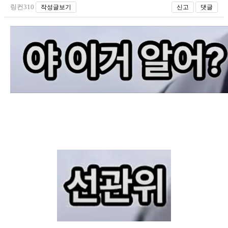
링컨310
작성글보기
신고
댓글